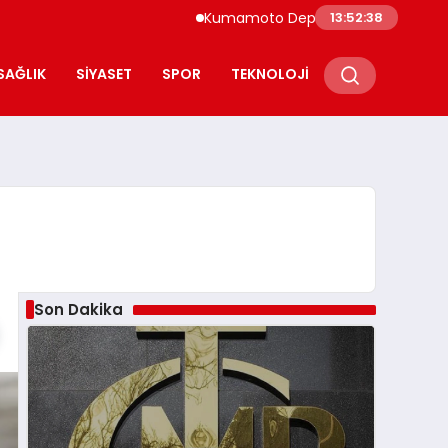
Kumamoto Depreminde Sağlık Çalışanlar
13:52:39
SAĞLIK
SIYASET
SPOR
TEKNOLOJI
Son Dakika