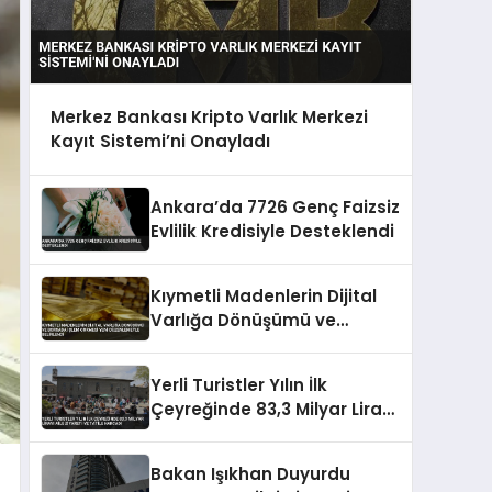
Merkez Bankası Kripto Varlık Merkezi
Kayıt Sistemi’ni Onayladı
Ankara’da 7726 Genç Faizsiz
Evlilik Kredisiyle Desteklendi
Kıymetli Madenlerin Dijital
Varlığa Dönüşümü ve
Borsada İşlem Görmesi Yeni
Düzenlemeyle Belirlendi
Yerli Turistler Yılın İlk
Çeyreğinde 83,3 Milyar Lirayı
Aile Ziyareti ve Tatile
Harcadı
Bakan Işıkhan Duyurdu