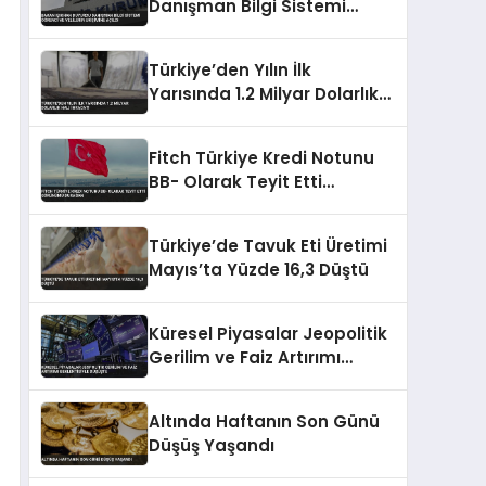
Danışman Bilgi Sistemi
Öğrenci ve Velilerin Erişimine
Açıldı
Türkiye’den Yılın İlk
Yarısında 1.2 Milyar Dolarlık
Halı İhracatı
Fitch Türkiye Kredi Notunu
BB- Olarak Teyit Etti
Görünümü Durağan
Türkiye’de Tavuk Eti Üretimi
Mayıs’ta Yüzde 16,3 Düştü
Küresel Piyasalar Jeopolitik
Gerilim ve Faiz Artırımı
Beklentisiyle Düşüşte
Altında Haftanın Son Günü
Düşüş Yaşandı