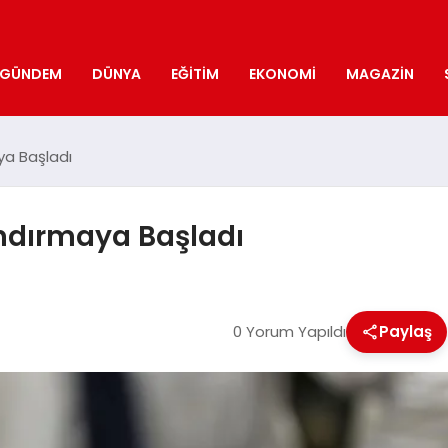
GÜNDEM
DÜNYA
EĞITIM
EKONOMI
MAGAZIN
ya Başladı
andırmaya Başladı
0 Yorum Yapıldı
Paylaş