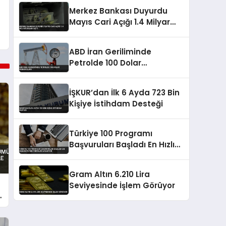
Merkez Bankası Duyurdu
Mayıs Cari Açığı 1.4 Milyar
Doları Aştı
ABD İran Geriliminde
Petrolde 100 Dolar
Senaryoları
İŞKUR’dan İlk 6 Ayda 723 Bin
Kişiye İstihdam Desteği
Türkiye 100 Programı
Başvuruları Başladı En Hızlı
Büyüyen Firmalar Aranıyor
Gram Altın 6.210 Lira
Seviyesinde İşlem Görüyor
a