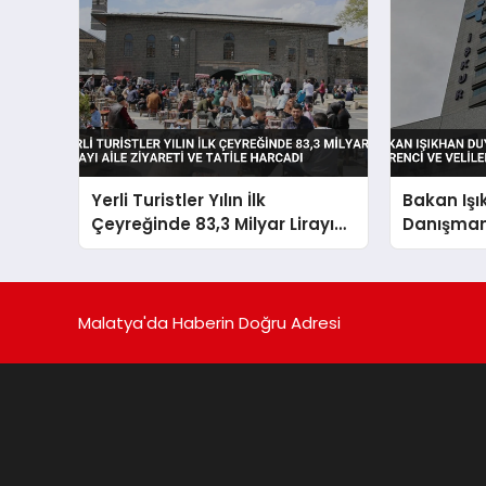
Yerli Turistler Yılın İlk
Bakan Iş
Çeyreğinde 83,3 Milyar Lirayı
Danışman 
Aile Ziyareti ve Tatile Harcadı
Öğrenci ve
Açıldı
Malatya'da Haberin Doğru Adresi