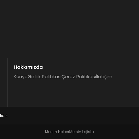
Hakkımızda
Künye
Gizlilik Politikası
Çerez Politikası
İletişim
dır.
Mersin Haber
Mersin Lojistik