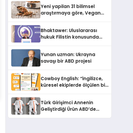
Yeni yapilan 31 bilimsel
araştırmaya göre, Vegan
Köpek Maması ve Vegan
Kedi Mamasının İyi
Bhaktawer: Uluslararası
Sindirildiğini Ortaya Koydu
hukuk Filistin konusunda
çifte standart uyguluyor
Yunan uzman: Ukrayna
savaşı bir ABD projesi
Cowboy English: “İngilizce,
küresel ekiplerde ölçülen bir
iş yetkinliğine dönüşüyor”
Türk Girişimci Annenin
Geliştirdiği Ürün ABD’de
Bebeklerde Güvenli Uyku
Standardına Yeni Bir Bakış
Açısı Getiriyor.