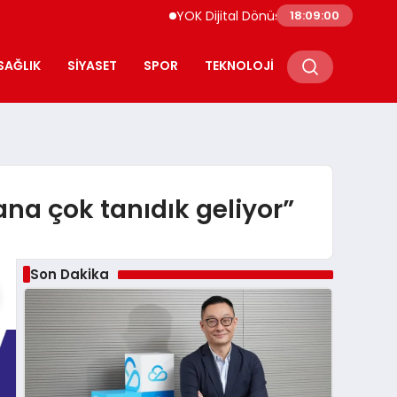
YOK Dijital Dönüşüm İçin Bilişim Uzmanları Ye
18:09:01
SAĞLIK
SIYASET
SPOR
TEKNOLOJI
ana çok tanıdık geliyor”
Son Dakika