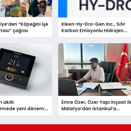
iye’den “Köpeğini İşe
Kleen-Hy-Dro-Gen Inc., Sıfır
tası” çağrısı
Karbon Emisyonlu Hidrojen
Isıtma Teknolojisinde ISO ve
TSSA Düzenleyici Onaylarını
Aldı
 akıllı
Emre Özer, Özer Yapı İnşaat il
dirmede yeni dönem:
Malatya’dan İstanbul’a
lus Türkiye’de
Uzanan Başarı Hikâyesi
Yazıyor