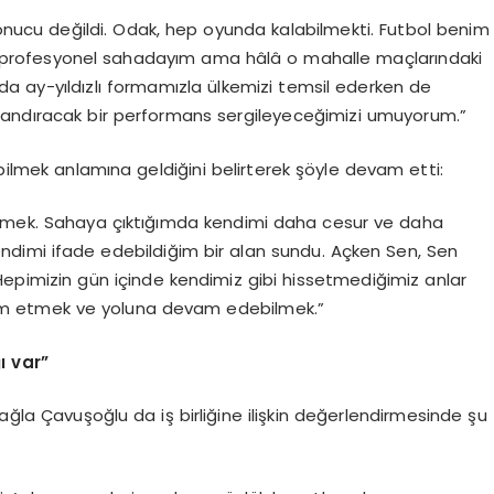
nucu değildi. Odak, hep oyunda kalabilmekti. Futbol benim
i profesyonel sahadayım ama hâlâ o mahalle maçlarındaki
a ay-yıldızlı formamızla ülkemizi temsil ederken de
landıracak bir performans sergileyeceğimizi umuyorum.”
abilmek anlamına geldiğini belirterek şöyle devam etti:
demek. Sahaya çıktığımda kendimi daha cesur ve daha
ndimi ifade edebildiğim bir alan sundu. Açken Sen, Sen
 Hepimizin gün içinde kendimiz gibi hissetmediğimiz anlar
vam etmek ve yoluna devam edebilmek.”
ı var”
ağla Çavuşoğlu da iş birliğine ilişkin değerlendirmesinde şu