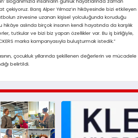
sin’ sloganımızla insanların günlük hayatlarında zaman
t çekiyoruz. Barış Alper Yılmaz’ın hikâyesinde bizi etkileyen
futbolun zirvesine uzanan kişisel yolculuğunda koruduğu
 hikâye aslında birçok insanın kendi hayatında da karşılık
, tutkular ve bizi biz yapan özellikler var. Bu iş birliğiyle,
ICKERS marka kampanyasıyla buluşturmak istedik.”
asının, çocukluk yıllarında şekillenen değerlerin ve mücadele
ğı belirtildi.