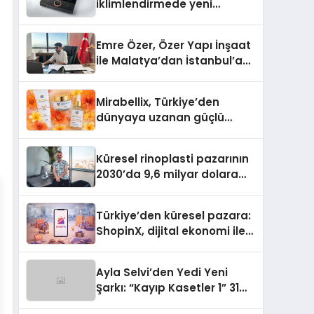
iklimlendirmede yeni
dönem: Madoka Plus
Türkiye’de
Emre Özer, Özer Yapı İnşaat
ile Malatya’dan İstanbul’a
Uzanan Başarı Hikâyesi
Yazıyor
Mirabellix, Türkiye’den
dünyaya uzanan güçlü
büyümesini sürdürüyor
Küresel rinoplasti pazarının
2030’da 9,6 milyar dolara
ulaşması bekleniyor
Türkiye’den küresel pazara:
ShopinX, dijital ekonomi ile
gerçek dünya alışverişini bir
araya getirmeyi hedefliyor
Ayla Selvi’den Yedi Yeni
Şarkı: “Kayıp Kasetler 1” 31
Temmuz’da Yayımlandı