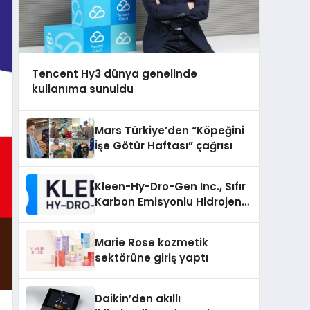
Tencent Hy3 dünya genelinde
kullanıma sunuldu
Mars Türkiye’den “Köpeğini
İşe Götür Haftası” çağrısı
Kleen-Hy-Dro-Gen Inc., Sıfır
Karbon Emisyonlu Hidrojen
Isıtma Teknolojisinde ISO ve
TSSA Düzenleyici Onaylarını
Marie Rose kozmetik
Aldı
sektörüne giriş yaptı
Daikin’den akıllı