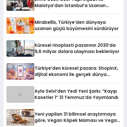
Malatya’dan İstanbul’a Uzanan
Başarı Hikâyesi Yazıyor
Mirabellix, Türkiye’den dünyaya
uzanan güçlü büyümesini sürdürüyor
Küresel rinoplasti pazarının 2030’da
9,6 milyar dolara ulaşması bekleniyor
Türkiye’den küresel pazara: ShopinX,
dijital ekonomi ile gerçek dünya
alışverişini bir araya getirmeyi
hedefliyor
Ayla Selvi’den Yedi Yeni Şarkı: “Kayıp
Kasetler 1” 31 Temmuz’da Yayımlandı
Yeni yapilan 31 bilimsel araştırmaya
göre, Vegan Köpek Maması ve Vegan
Kedi Mamasının İyi Sindirildiğini