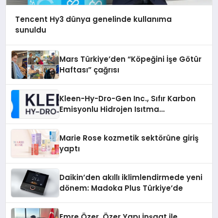
Tencent Hy3 dünya genelinde kullanıma
sunuldu
Mars Türkiye’den “Köpeğini İşe Götür
Haftası” çağrısı
Kleen-Hy-Dro-Gen Inc., Sıfır Karbon
Emisyonlu Hidrojen Isıtma
Teknolojisinde ISO ve TSSA
Düzenleyici Onaylarını Aldı
Marie Rose kozmetik sektörüne giriş
yaptı
Daikin’den akıllı iklimlendirmede yeni
dönem: Madoka Plus Türkiye’de
Emre Özer, Özer Yapı İnşaat ile