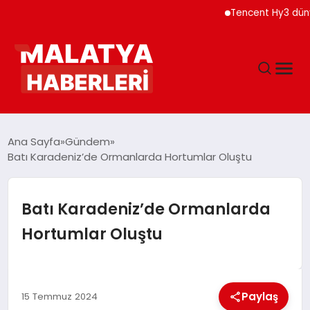
Tencent Hy3 dünya gen
ANASAYFA
Ana Sayfa
Gündem
Batı Karadeniz’de Ormanlarda Hortumlar Oluştu
GÜNDEM
Batı Karadeniz’de Ormanlarda
DÜNYA
Hortumlar Oluştu
EĞITIM
Paylaş
15 Temmuz 2024
EKONOMI