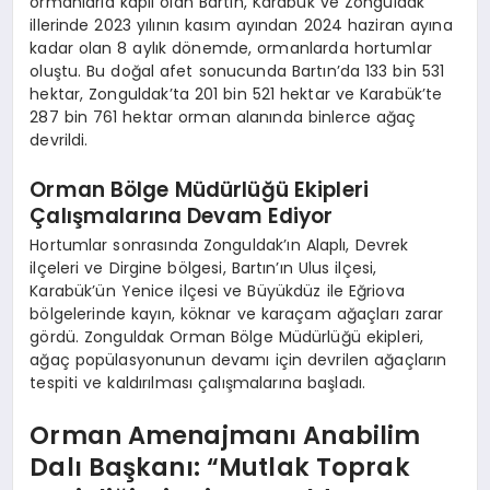
ormanlarla kaplı olan Bartın, Karabük ve Zonguldak
illerinde 2023 yılının kasım ayından 2024 haziran ayına
kadar olan 8 aylık dönemde, ormanlarda hortumlar
oluştu. Bu doğal afet sonucunda Bartın’da 133 bin 531
hektar, Zonguldak’ta 201 bin 521 hektar ve Karabük’te
287 bin 761 hektar orman alanında binlerce ağaç
devrildi.
Orman Bölge Müdürlüğü Ekipleri
Çalışmalarına Devam Ediyor
Hortumlar sonrasında Zonguldak’ın Alaplı, Devrek
ilçeleri ve Dirgine bölgesi, Bartın’ın Ulus ilçesi,
Karabük’ün Yenice ilçesi ve Büyükdüz ile Eğriova
bölgelerinde kayın, köknar ve karaçam ağaçları zarar
gördü. Zonguldak Orman Bölge Müdürlüğü ekipleri,
ağaç popülasyonunun devamı için devrilen ağaçların
tespiti ve kaldırılması çalışmalarına başladı.
Orman Amenajmanı Anabilim
Dalı Başkanı: “Mutlak Toprak