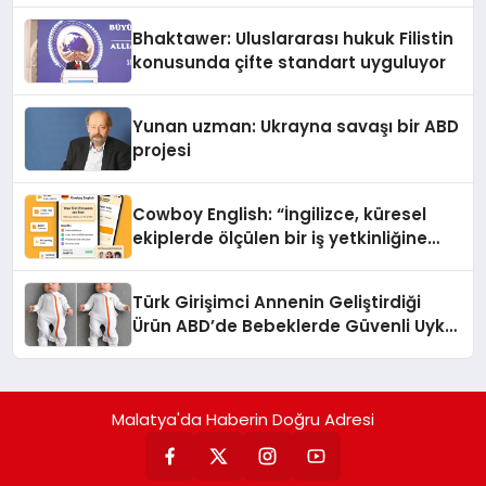
Ortaya Koydu
Bhaktawer: Uluslararası hukuk Filistin
konusunda çifte standart uyguluyor
Yunan uzman: Ukrayna savaşı bir ABD
projesi
Cowboy English: “İngilizce, küresel
ekiplerde ölçülen bir iş yetkinliğine
dönüşüyor”
Türk Girişimci Annenin Geliştirdiği
Ürün ABD’de Bebeklerde Güvenli Uyku
Standardına Yeni Bir Bakış Açısı
Getiriyor.
Malatya'da Haberin Doğru Adresi