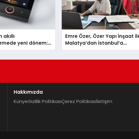
 akıllı
Emre Özer, Özer Yapı İnşaat il
dirmede yeni dönem:
Malatya’dan İstanbul’a
lus Türkiye’de
Uzanan Başarı Hikâyesi
Yazıyor
Hakkımızda
Künye
Gizlilik Politikası
Çerez Politikası
İletişim