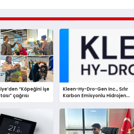
iye’den “Köpeğini İşe
Kleen-Hy-Dro-Gen Inc., Sıfır
tası” çağrısı
Karbon Emisyonlu Hidrojen
Isıtma Teknolojisinde ISO ve
TSSA Düzenleyici Onaylarını
Aldı