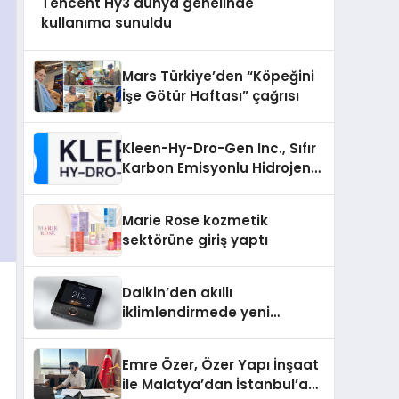
Tencent Hy3 dünya genelinde
kullanıma sunuldu
Mars Türkiye’den “Köpeğini
İşe Götür Haftası” çağrısı
Kleen-Hy-Dro-Gen Inc., Sıfır
Karbon Emisyonlu Hidrojen
Isıtma Teknolojisinde ISO ve
TSSA Düzenleyici Onaylarını
Marie Rose kozmetik
Aldı
sektörüne giriş yaptı
Daikin’den akıllı
iklimlendirmede yeni
dönem: Madoka Plus
Türkiye’de
Emre Özer, Özer Yapı İnşaat
ile Malatya’dan İstanbul’a