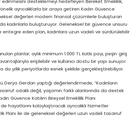
r edinmesini desteklemeyi hedefleyen Bereket Emeklilik,
önelik ayrıcalıklarla bir araya getiren Kadın Güvence
geleneksel değerleri modern finansal çözümlerle buluşturan
ı da kadınlarla buluşturuyor. Geleneksel bir güvence unsuru
ile entegre eden plan, kadınlara uzun vadeli ve sürdürülebilir
nulan planlar; aylık minimum 1.000 TL katkı payı, peşin giriş
ntajlarıyla erişilebilir ve kullanıcı dostu bir yapı sunuyor.
 ya da yıllık periyotlarda esnek şekilde gerçekleştirebiliyor.
rü Derya Gerdan yaptığı değerlendirmede, “Kadınların
sarruf odaklı değil, yaşamın farklı alanlarında da destek
dın Güvence Katılım Bireysel Emeklilik Planı
e hayatlarını kolaylaştıracak ayrıcalıklı hizmetler
ik Planı ile de geleneksel değerleri uzun vadeli tasarruf