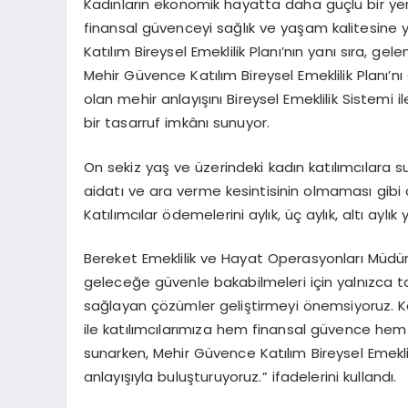
Kadınların ekonomik hayatta daha güçlü bir ye
finansal güvenceyi sağlık ve yaşam kalitesine y
Katılım Bireysel Emeklilik Planı’nın yanı sıra, 
Mehir Güvence Katılım Bireysel Emeklilik Planı’n
olan
mehir
anlayışını Bireysel Emeklilik Sistemi 
bir tasarruf imkânı sunuyor.
On sekiz yaş ve üzerindeki kadın katılımcılara su
aidatı ve ara verme kesintisinin olmaması gibi ava
Katılımcılar ödemelerini aylık, üç aylık, altı aylık
Bereket Emeklilik ve Hayat Operasyonları Müdü
geleceğe güvenle bakabilmeleri için yalnızca ta
sağlayan çözümler geliştirmeyi önemsiyoruz. Ka
ile katılımcılarımıza hem finansal güvence hem d
sunarken, Mehir Güvence Katılım Bireysel Emeklil
anlayışıyla buluşturuyoruz.” ifadelerini kullandı.