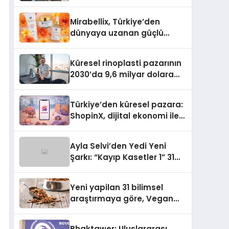
Uzanan Başarı Hikâyesi
Yazıyor
Mirabellix, Türkiye’den
dünyaya uzanan güçlü
büyümesini sürdürüyor
Küresel rinoplasti pazarının
2030’da 9,6 milyar dolara
ulaşması bekleniyor
Türkiye’den küresel pazara:
ShopinX, dijital ekonomi ile
gerçek dünya alışverişini bir
araya getirmeyi hedefliyor
Ayla Selvi’den Yedi Yeni
Şarkı: “Kayıp Kasetler 1” 31
Temmuz’da Yayımlandı
Yeni yapilan 31 bilimsel
araştırmaya göre, Vegan
Köpek Maması ve Vegan
Kedi Mamasının İyi
Bhaktawer: Uluslararası