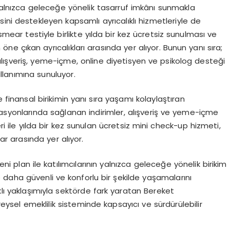
 yalnızca geleceğe yönelik tasarruf imkânı sunmakla
ini destekleyen kapsamlı ayrıcalıklı hizmetleriyle de
smear
testiyle birlikte yılda bir kez ücretsiz sunulması ve
öne çıkan ayrıcalıkları arasında yer alıyor. Bunun yanı sıra;
lışveriş, yeme-içme, online diyetisyen ve psikolog desteği
kullanımına sunuluyor.
e finansal birikimin yanı sıra yaşamı kolaylaştıran
zasyonlarında sağlanan indirimler, alışveriş ve yeme-içme
eri ile yılda bir kez sunulan ücretsiz mini check-up hizmeti,
ar arasında yer alıyor.
yeni plan ile katılımcılarının yalnızca geleceğe yönelik birikim
 daha güvenli ve konforlu bir şekilde yaşamalarını
klı yaklaşımıyla sektörde fark yaratan Bereket
ireysel emeklilik sisteminde kapsayıcı ve sürdürülebilir