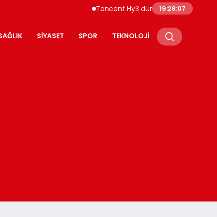
Tencent Hy3 dünya genelinde kullanıma 
19:28:08
SAĞLIK
SIYASET
SPOR
TEKNOLOJI