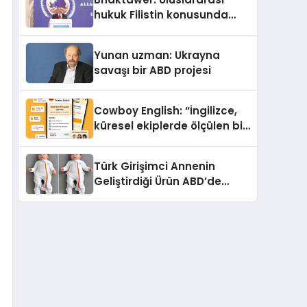
Sindirildiğini Ortaya Koydu
hukuk Filistin konusunda
çifte standart uyguluyor
Yunan uzman: Ukrayna
savaşı bir ABD projesi
Cowboy English: “İngilizce,
küresel ekiplerde ölçülen bir
iş yetkinliğine dönüşüyor”
Türk Girişimci Annenin
Geliştirdiği Ürün ABD’de
Bebeklerde Güvenli Uyku
Standardına Yeni Bir Bakış
Açısı Getiriyor.