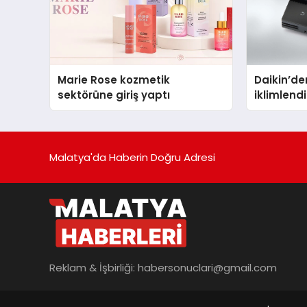
Marie Rose kozmetik
Daikin’den
sektörüne giriş yaptı
iklimlen
Madoka P
Malatya'da Haberin Doğru Adresi
Reklam & İşbirliği:
habersonuclari@gmail.com