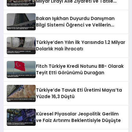
Milyar Lirayı Aile Ziyareti ve Tatile
Harcadı
Bakan Işıkhan Duyurdu Danışman
Bilgi Sistemi Öğrenci ve Velilerin
Erişimine Açıldı
Türkiye’den Yılın İlk Yarısında 1.2 Milyar
Dolarlık Halı İhracatı
Fitch Türkiye Kredi Notunu BB- Olarak
Teyit Etti Görünümü Durağan
Türkiye’de Tavuk Eti Üretimi Mayıs’ta
Yüzde 16,3 Düştü
Küresel Piyasalar Jeopolitik Gerilim
ve Faiz Artırımı Beklentisiyle Düşüşte