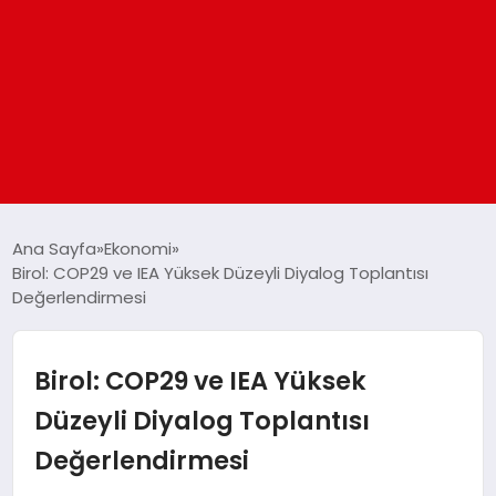
ANASAYFA
Ana Sayfa
Ekonomi
Birol: COP29 ve IEA Yüksek Düzeyli Diyalog Toplantısı
Değerlendirmesi
GÜNDEM
DÜNYA
Birol: COP29 ve IEA Yüksek
Düzeyli Diyalog Toplantısı
EĞITIM
Değerlendirmesi