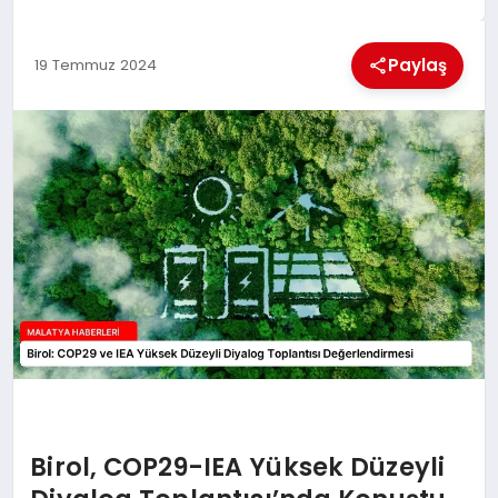
EKONOMI
Paylaş
19 Temmuz 2024
MAGAZIN
SAĞLIK
SIYASET
SPOR
TEKNOLOJI
Birol, COP29-IEA Yüksek Düzeyli