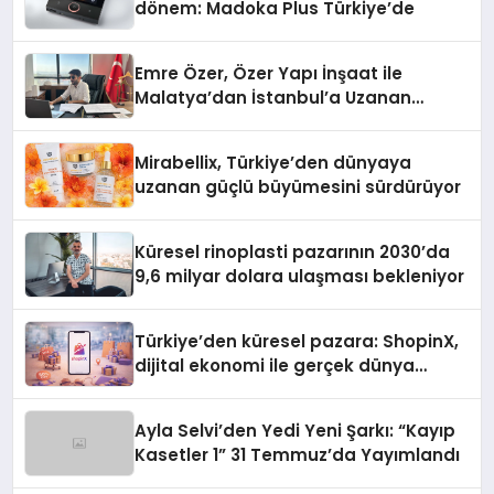
dönem: Madoka Plus Türkiye’de
Emre Özer, Özer Yapı İnşaat ile
Malatya’dan İstanbul’a Uzanan
Başarı Hikâyesi Yazıyor
Mirabellix, Türkiye’den dünyaya
uzanan güçlü büyümesini sürdürüyor
Küresel rinoplasti pazarının 2030’da
9,6 milyar dolara ulaşması bekleniyor
Türkiye’den küresel pazara: ShopinX,
dijital ekonomi ile gerçek dünya
alışverişini bir araya getirmeyi
hedefliyor
Ayla Selvi’den Yedi Yeni Şarkı: “Kayıp
Kasetler 1” 31 Temmuz’da Yayımlandı