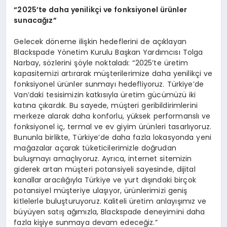
“2025’te daha yenilikçi ve fonksiyonel ürünler
sunacağız”
Gelecek döneme ilişkin hedeflerini de açıklayan
Blackspade Yönetim Kurulu Başkan Yardımcısı Tolga
Narbay, sözlerini şöyle noktaladı: “2025’te üretim
kapasitemizi artırarak müşterilerimize daha yenilikçi ve
fonksiyonel ürünler sunmayı hedefliyoruz. Türkiye’de
Van’daki tesisimizin katkısıyla üretim gücümüzü iki
katına çıkardık. Bu sayede, müşteri geribildirimlerini
merkeze alarak daha konforlu, yüksek performanslı ve
fonksiyonel iç, termal ve ev giyim ürünleri tasarlıyoruz.
Bununla birlikte, Türkiye’de daha fazla lokasyonda yeni
mağazalar açarak tüketicilerimizle doğrudan
buluşmayı amaçlıyoruz. Ayrıca, internet sitemizin
giderek artan müşteri potansiyeli sayesinde, dijital
kanallar aracılığıyla Türkiye ve yurt dışındaki birçok
potansiyel müşteriye ulaşıyor, ürünlerimizi geniş
kitlelerle buluşturuyoruz. Kaliteli üretim anlayışımız ve
büyüyen satış ağımızla, Blackspade deneyimini daha
fazla kişiye sunmaya devam edeceğiz.”