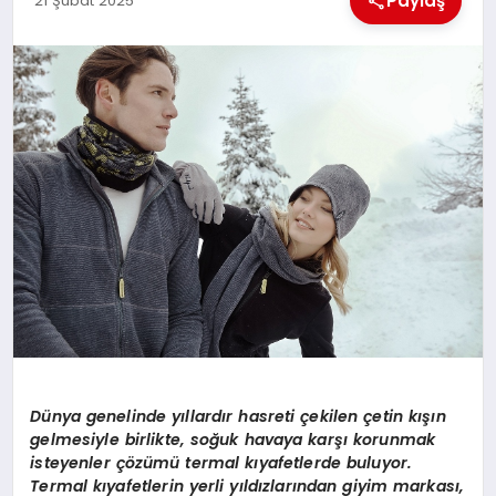
Paylaş
21 Şubat 2025
EKONOMI
MAGAZIN
SAĞLIK
SIYASET
SPOR
TEKNOLOJI
Dünya genelinde yıllardır hasreti çekilen çetin kışın
gelmesiyle birlikte, soğuk havaya karşı korunmak
isteyenler çözümü
termal k
ıyafetlerde buluyor.
Termal kıyafetlerin yerli yıldızlarından giyim markası,