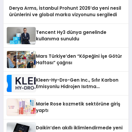
Derya Arms, İstanbul Prohunt 2026’da yeni nesil
ürünlerini ve global marka vizyonunu sergiledi
Tencent Hy3 dünya genelinde
kullanıma sunuldu
Mars Türkiye’den “Köpeğini İşe Götür
Haftası” çağrısı
Kleen-Hy-Dro-Gen Inc., Sıfır Karbon
Emisyonlu Hidrojen Isıtma
Teknolojisinde ISO ve TSSA
Düzenleyici Onaylarını Aldı
Marie Rose kozmetik sektörüne giriş
yaptı
Daikin’den akıllı iklimlendirmede yeni