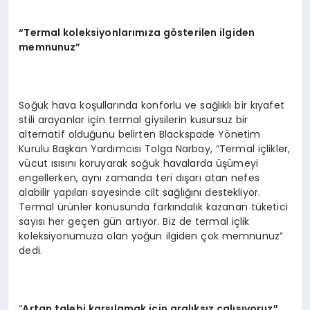
“
Termal koleksiyonlarımıza g
ö
sterilen ilgiden
memnunuz”
Soğuk hava koşullarında konforlu ve sağlıklı bir kıyafet
stili arayanlar için termal giysilerin kusursuz bir
alternatif olduğunu belirten Blackspade Yönetim
Kurulu Başkan Yardımcısı Tolga Narbay, “Termal içlikler,
vücut ısısını koruyarak soğuk havalarda üşümeyi
engellerken, aynı zamanda teri dışarı atan nefes
alabilir yapıları sayesinde cilt sağlığını destekliyor.
Termal ürünler konusunda farkındalık kazanan tüketici
sayısı her geçen gün artıyor. Biz de termal içlik
koleksiyonumuza olan yoğun ilgiden çok memnunuz”
dedi.
“
Artan talebi karşılamak için aralıksız çalışıyoruz”