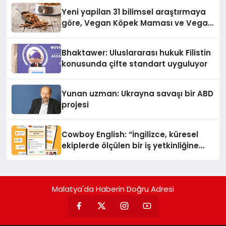
Yeni yapilan 31 bilimsel araştırmaya
göre, Vegan Köpek Maması ve Vegan
Kedi Mamasının İyi Sindirildiğini
Ortaya Koydu
Bhaktawer: Uluslararası hukuk Filistin
konusunda çifte standart uyguluyor
Yunan uzman: Ukrayna savaşı bir ABD
projesi
Cowboy English: “İngilizce, küresel
ekiplerde ölçülen bir iş yetkinliğine
dönüşüyor”
Malatya'da Haberin Doğru Adresi