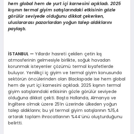
hem global hem de yurt içi karnesini açıkladı. 2025
kışının termal giyim satışlarındaki etkisinin g
ö
zle
g
ö
rülür seviyede olduğunu dikkat çekerken,
uluslararası pazarlardan yoğun talep aldıklarını
paylaştı.
İSTANBUL
—
Yıllardır hasreti çekilen çetin kış
atmosferinin gelmesiyle birlikte, soğuk havadan
korunmak isteyenler çözümü termal kıyafetlerde
buluyor. Yenilikçi iç giyim ve termal giyim konusunda
sektörün öncülerinden olan Blackspade ise hem global
hem de yurt içi karnesini açıkladı. 2025 kışının termal
giyim satışlarındaki etkisinin gözle görülür seviyede
olduğuna dikkat çekti. Başta Hollanda, Almanya ve
İngiltere olmak üzere 25’in üzerinde ülkeden yoğun
talep aldıklarını; bu yıl termal giyim satışlarının %15,4
artarak toplam ihracatlarının %44’ünü oluşturduğunu
belirtti.