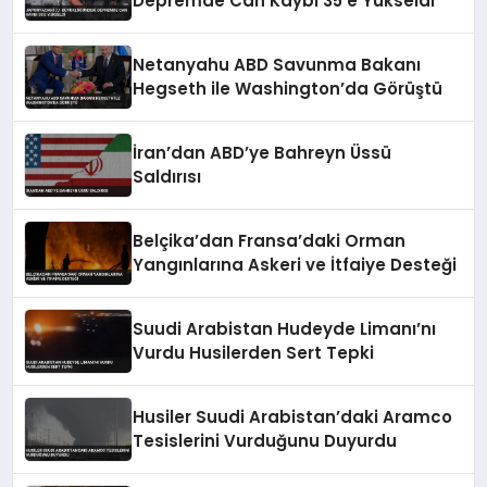
Depremde Can Kaybı 35’e Yükseldi
Netanyahu ABD Savunma Bakanı
Hegseth ile Washington’da Görüştü
İran’dan ABD’ye Bahreyn Üssü
Saldırısı
Belçika’dan Fransa’daki Orman
Yangınlarına Askeri ve İtfaiye Desteği
Suudi Arabistan Hudeyde Limanı’nı
Vurdu Husilerden Sert Tepki
Husiler Suudi Arabistan’daki Aramco
Tesislerini Vurduğunu Duyurdu