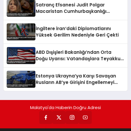
Satranç Efsanesi Judit Polgar
Macaristan Cumhurbaşkanlığı
Teklifini Reddetti
İngiltere İran’daki Diplomatlarını
Yüksek Gerilim Nedeniyle Geri Çekti
ABD Dışişleri Bakanlığı’ndan Orta
Doğu Uyarısı: Vatandaşlara Teyakkuz
Çağrısı
Estonya Ukrayna’ya Karşı Savaşan
Rusların AB’ye Girişini Engellemeyi
Teklif Etti
Malatya'da Haberin Doğru Adresi