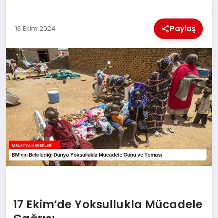
EKONOMI
Paylaş
16 Ekim 2024
MAGAZIN
SAĞLIK
SIYASET
SPOR
TEKNOLOJI
17 Ekim’de Yoksullukla Mücadele