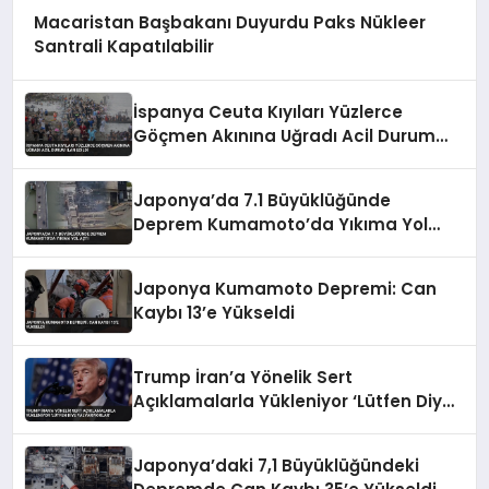
Macaristan Başbakanı Duyurdu Paks Nükleer
Santrali Kapatılabilir
İspanya Ceuta Kıyıları Yüzlerce
Göçmen Akınına Uğradı Acil Durum
İlan Edildi
Japonya’da 7.1 Büyüklüğünde
Deprem Kumamoto’da Yıkıma Yol
Açtı
Japonya Kumamoto Depremi: Can
Kaybı 13’e Yükseldi
Trump İran’a Yönelik Sert
Açıklamalarla Yükleniyor ‘Lütfen Diye
Yalvarıyorlar’
Japonya’daki 7,1 Büyüklüğündeki