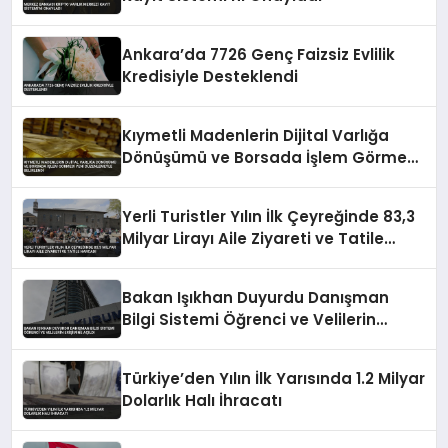
Ankara’da 7726 Genç Faizsiz Evlilik
Kredisiyle Desteklendi
Kıymetli Madenlerin Dijital Varlığa
Dönüşümü ve Borsada İşlem Görmesi
Yeni Düzenlemeyle Belirlendi
Yerli Turistler Yılın İlk Çeyreğinde 83,3
Milyar Lirayı Aile Ziyareti ve Tatile
Harcadı
Bakan Işıkhan Duyurdu Danışman
Bilgi Sistemi Öğrenci ve Velilerin
Erişimine Açıldı
Türkiye’den Yılın İlk Yarısında 1.2 Milyar
Dolarlık Halı İhracatı