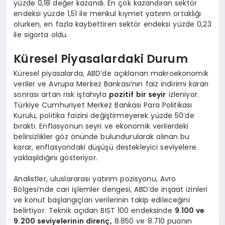
yüzde 0,18 değer kazandı. En çok kazandıran sektör
endeksi yüzde 1,51 ile menkul kıymet yatırım ortaklığı
olurken, en fazla kaybettiren sektör endeksi yüzde 0,23
ile sigorta oldu.
Küresel Piyasalardaki Durum
Küresel piyasalarda, ABD’de açıklanan makroekonomik
veriler ve Avrupa Merkez Bankası’nın faiz indirimi kararı
sonrası artan risk iştahıyla
pozitif bir seyir
izleniyor.
Türkiye Cumhuriyet Merkez Bankası Para Politikası
Kurulu, politika faizini değiştirmeyerek yüzde 50’de
bıraktı. Enflasyonun seyri ve ekonomik verilerdeki
belirsizlikler göz önünde bulundurularak alınan bu
karar, enflasyondaki düşüşü destekleyici seviyelere
yaklaşıldığını gösteriyor.
Analistler, uluslararası yatırım pozisyonu, Avro
Bölgesi’nde cari işlemler dengesi, ABD’de inşaat izinleri
ve konut başlangıçları verilerinin takip edileceğini
belirtiyor. Teknik açıdan BIST 100 endeksinde
9.100 ve
9.200 seviyelerinin direnç,
8.850 ve 8.710 puanın