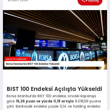
Paylaş
18 Ekim 2024
EKONOMI
MAGAZIN
SAĞLIK
SIYASET
SPOR
TEKNOLOJI
BIST 100 Endeksi Açılışta Yükseldi
Borsa İstanbul’da BIST 100 endeksi, önceki kapanışa
göre
16,26 puan ve yüzde 0,18 artışla
9.018,59 puana
çıktı. Bankacılık endeksi yüzde 0,14 ve holding endeksi