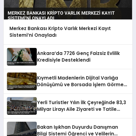
Merkez Bankası Kripto Varlık Merkezi Kayıt
Sistemi’ni Onayladı
Ankara’da 7726 Genç Faizsiz Evlilik
Kredisiyle Desteklendi
Kıymetli Madenlerin Dijital Varlığa
Dönüşümü ve Borsada İşlem Görmesi
Yeni Düzenlemeyle Belirlendi
Yerli Turistler Yılın İlk Çeyreğinde 83,3
Milyar Lirayı Aile Ziyareti ve Tatile
Harcadı
Bakan Işıkhan Duyurdu Danışman
Bilgi Sistemi Öğrenci ve Velilerin