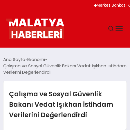
Merkez Bankası Kripto V
ANASAYFA
Ana Sayfa
Ekonomi
Çalışma ve Sosyal Güvenlik Bakanı Vedat Işıkhan İstihdam
Verilerini Değerlendirdi
GÜNDEM
DÜNYA
Çalışma ve Sosyal Güvenlik
Bakanı Vedat Işıkhan İstihdam
EĞITIM
Verilerini Değerlendirdi
EKONOMI