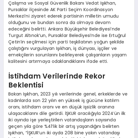
Çalışma ve Sosyal Güvenlik Bakanı Vedat Işıkhan,
Pursaklar ilçesinde AK Parti Seçim Koordinasyon
Merkezi’ni ziyaret ederek partisinin milletin umudu
olduğunu ve bundan sonra da olmaya devam
edeceğini belirtti. Ankara Büyükşehir Belediyesi’nde
Turgut Altınok’un, Pursaklar Belediyesi’nde ise Ertuğrul
Çetin’in seçilmesi için parti teşkilatının yoğun şekilde
çalıştığını vurgulayan Işıkhan, iş dünyası, işçiler ve
emekçilerin sorunlarını belirleyerek çalışanların yaşam
kalitesini artırmaya odaklandıklarını ifade etti.
İstihdam Verilerinde Rekor
Beklentisi
Bakan Işıkhan, 2023 yılı verilerinde genel, erkeklerde ve
kadınlarda son 22 yılın en yüksek iş gücüne katılım
oranı, istihdam oranı ve en düşük işsizlik oranına
ulaşacaklarını dile getirdi. İŞKUR aracılığıyla 2024’ün ilk
iki ayında işe yerleştirilen vatandaşların sayısında
geçen yıla göre %41’lik bir artış yaşandığını belirten
Işıkhan, “İŞKUR’un iki ayda 208 bine yakın vatandaşı