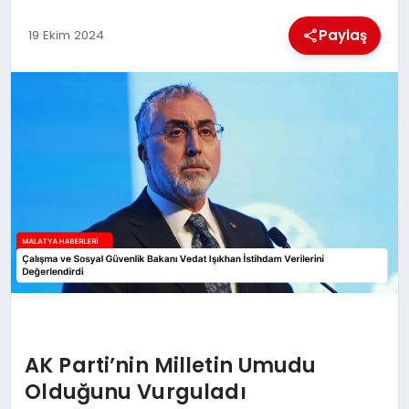
Paylaş
19 Ekim 2024
MAGAZIN
SAĞLIK
SIYASET
SPOR
TEKNOLOJI
AK Parti’nin Milletin Umudu
Olduğunu Vurguladı