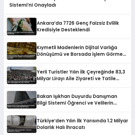
Sistemi’ni Onayladı
Ankara’da 7726 Genç Faizsiz Evlilik
Kredisiyle Desteklendi
Kıymetli Madenlerin Dijital Varlığa
Dönüşümü ve Borsada İşlem Görmesi
Yeni Düzenlemeyle Belirlendi
Yerli Turistler Yılın İlk Çeyreğinde 83,3
Milyar Lirayı Aile Ziyareti ve Tatile
Harcadı
Bakan Işıkhan Duyurdu Danışman
Bilgi Sistemi Öğrenci ve Velilerin
Erişimine Açıldı
Türkiye’den Yılın İlk Yarısında 1.2 Milyar
Dolarlık Halı İhracatı