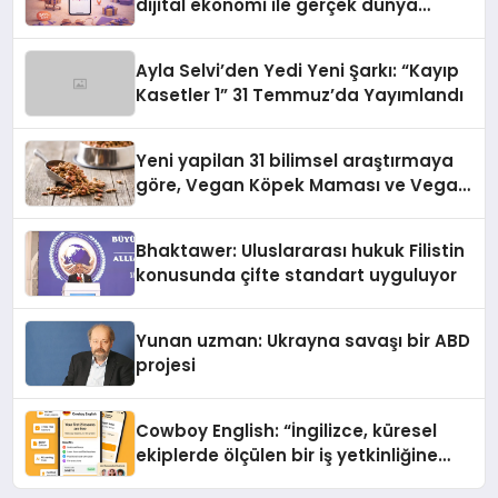
dijital ekonomi ile gerçek dünya
alışverişini bir araya getirmeyi
hedefliyor
Ayla Selvi’den Yedi Yeni Şarkı: “Kayıp
Kasetler 1” 31 Temmuz’da Yayımlandı
Yeni yapilan 31 bilimsel araştırmaya
göre, Vegan Köpek Maması ve Vegan
Kedi Mamasının İyi Sindirildiğini
Ortaya Koydu
Bhaktawer: Uluslararası hukuk Filistin
konusunda çifte standart uyguluyor
Yunan uzman: Ukrayna savaşı bir ABD
projesi
Cowboy English: “İngilizce, küresel
ekiplerde ölçülen bir iş yetkinliğine
dönüşüyor”