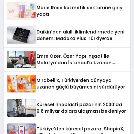
Düzenleyici Onaylarını Aldı
Marie Rose kozmetik sektörüne giriş
yaptı
Daikin’den akıllı iklimlendirmede yeni
dönem: Madoka Plus Türkiye’de
Emre Özer, Özer Yapı İnşaat ile
Malatya’dan İstanbul’a Uzanan
Başarı Hikâyesi Yazıyor
Mirabellix, Türkiye’den dünyaya
uzanan güçlü büyümesini sürdürüyor
Küresel rinoplasti pazarının 2030’da
9,6 milyar dolara ulaşması bekleniyor
Türkiye’den küresel pazara: ShopinX,