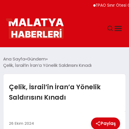
TPAO Sınır Ötesi Ortaklı
ANASAYFA
Ana Sayfa
Gündem
Çelik, İsrail’in İran’a Yönelik Saldırısını Kınadı
GÜNDEM
Çelik, İsrail’in İran’a Yönelik
DÜNYA
Saldırısını Kınadı
EĞITIM
Paylaş
26 Ekim 2024
EKONOMI