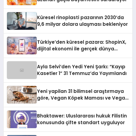
Küresel rinoplasti pazarının 2030’da
9,6 milyar dolara ulaşması bekleniyor
Türkiye’den küresel pazara: ShopinX,
dijital ekonomi ile gerçek dünya
alışverişini bir araya getirmeyi
hedefliyor
Ayla Selvi’den Yedi Yeni Şarkı: “Kayıp
Kasetler 1” 31 Temmuz’da Yayımlandı
Yeni yapilan 31 bilimsel araştırmaya
göre, Vegan Köpek Maması ve Vegan
Kedi Mamasının İyi Sindirildiğini
Ortaya Koydu
Bhaktawer: Uluslararası hukuk Filistin
konusunda çifte standart uyguluyor