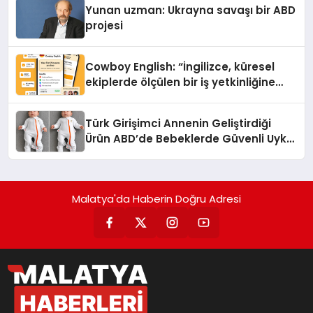
Yunan uzman: Ukrayna savaşı bir ABD
projesi
Cowboy English: “İngilizce, küresel
ekiplerde ölçülen bir iş yetkinliğine
dönüşüyor”
Türk Girişimci Annenin Geliştirdiği
Ürün ABD’de Bebeklerde Güvenli Uyku
Standardına Yeni Bir Bakış Açısı
Getiriyor.
Malatya'da Haberin Doğru Adresi