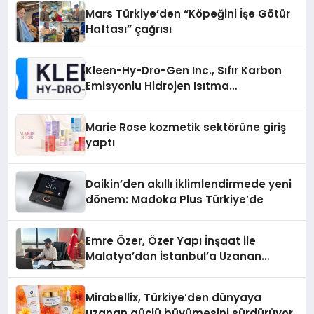
Mars Türkiye’den “Köpeğini İşe Götür
Haftası” çağrısı
Kleen-Hy-Dro-Gen Inc., Sıfır Karbon
Emisyonlu Hidrojen Isıtma
Teknolojisinde ISO ve TSSA
Düzenleyici Onaylarını Aldı
Marie Rose kozmetik sektörüne giriş
yaptı
Daikin’den akıllı iklimlendirmede yeni
dönem: Madoka Plus Türkiye’de
Emre Özer, Özer Yapı İnşaat ile
Malatya’dan İstanbul’a Uzanan
Başarı Hikâyesi Yazıyor
Mirabellix, Türkiye’den dünyaya
uzanan güçlü büyümesini sürdürüyor