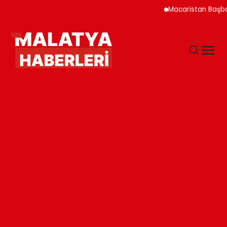
Macaristan Başbakanı D