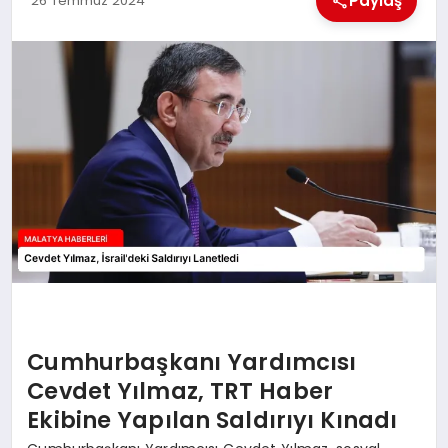
Paylaş
26 Temmuz 2024
EKONOMI
MAGAZIN
SAĞLIK
SIYASET
SPOR
TEKNOLOJI
Cumhurbaşkanı Yardımcısı
Cevdet Yılmaz, TRT Haber
Ekibine Yapılan Saldırıyı Kınadı