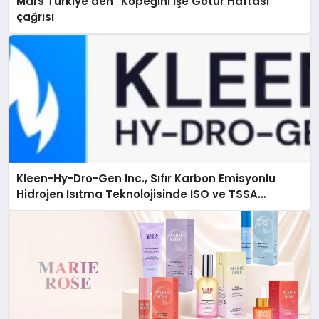
Mars Türkiye’den “Köpeğini İşe Götür Haftası”
çağrısı
Kleen-Hy-Dro-Gen Inc., Sıfır Karbon Emisyonlu
Hidrojen Isıtma Teknolojisinde ISO ve TSSA
Düzenleyici Onaylarını Aldı