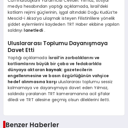
Cumhurbaşkanı Yardımcısı Cevdet Yılmaz, sosyal
medya hesabından yaptığı açıklamada, İsrail’deki
katliam rejimi güçlerinin, işgal altındaki Doğu Kudüs’te
Mescid-i Aksa’ya ulaşmak isteyen Filistinlilere yönelik
şiddet eylemlerini kaydeden TRT Haber ekibine yapılan
saldırıyı
lanetledi
.
Uluslararası Toplumu Dayanışmaya
Davet Etti
Yaptığı açıklamada
İsrail’in zorbalıklarını ve
katliamlarını büyük bir çaba ve fedakarlıkla
dünyaya aktaran
kaynak:
gazetecilerin
engellenmesine ve basın özgürlüğünün vahşice
hedef alınmasına karşı
uluslararası toplumu sessiz
kalmamaya ve dayanışmaya davet eden Yılmaz,
saldırıda yaralanan TRT kameramanına acil şifalar
diledi ve TRT ailesine geçmiş olsun dileklerini iletti.
Benzer Haberler