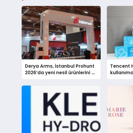
Derya Arms, İstanbul Prohunt
Tencent 
2026’da yeni nesil ürünlerini ve
kullanım
global marka vizyonunu
sergiledi