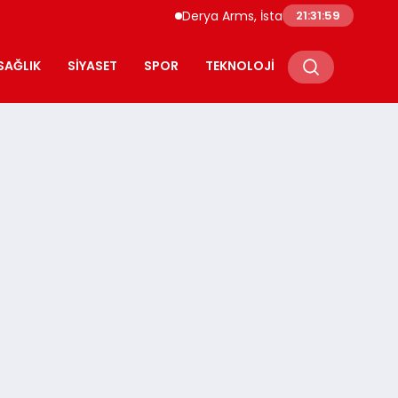
Derya Arms, İstanbul Prohunt 2026’da yeni
21:32:00
SAĞLIK
SIYASET
SPOR
TEKNOLOJI