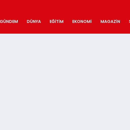
GÜNDEM
DÜNYA
EĞITIM
EKONOMI
MAGAZIN