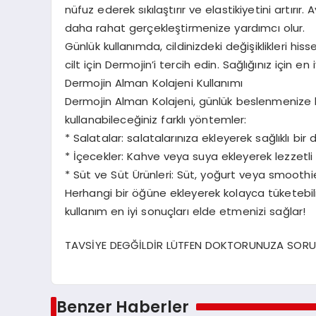
nüfuz ederek sıkılaştırır ve elastikiyetini artırır.
daha rahat gerçekleştirmenize yardımcı olur.
Günlük kullanımda, cildinizdeki değişiklikleri his
cilt için Dermojin’i tercih edin. Sağlığınız için en 
Dermojin Alman Kolajeni Kullanımı
Dermojin Alman Kolajeni, günlük beslenmenize ko
kullanabileceğiniz farklı yöntemler:
* Salatalar: salatalarınıza ekleyerek sağlıklı bir
* İçecekler: Kahve veya suya ekleyerek lezzetli v
* Süt ve Süt Ürünleri: Süt, yoğurt veya smoothie’l
Herhangi bir öğüne ekleyerek kolayca tüketebilir 
kullanım en iyi sonuçları elde etmenizi sağlar!
TAVSİYE DEGĞİLDİR LÜTFEN DOKTORUNUZA SORU
Benzer Haberler