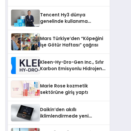
vizyonunu sergiledi
Tencent Hy3 dünya
genelinde kullanıma
sunuldu
Mars Türkiye’den “Köpeğini
İşe Götür Haftası” çağrısı
Kleen-Hy-Dro-Gen Inc., Sıfır
Karbon Emisyonlu Hidrojen
Isıtma Teknolojisinde ISO ve
TSSA Düzenleyici Onaylarını
Marie Rose kozmetik
Aldı
sektörüne giriş yaptı
Daikin’den akıllı
iklimlendirmede yeni
dönem: Madoka Plus
Türkiye’de