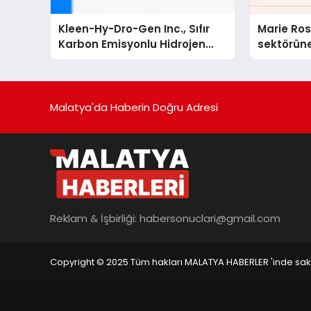
Kleen-Hy-Dro-Gen Inc., Sıfır
Marie Ro
Karbon Emisyonlu Hidrojen
sektörüne
Isıtma Teknolojisinde ISO ve
TSSA Düzenleyici Onaylarını
Aldı
Malatya'da Haberin Doğru Adresi
Reklam & İşbirliği:
habersonuclari@gmail.com
Copyright © 2025 Tüm hakları MALATYA HABERLER 'inde saklı