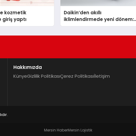
se kozmetik
Daikin’den akıllı
 giriş yaptı
iklimlendirmede yeni dönem:
Madoka Plus Türkiye’de
Hakkımızda
Künye
Gizlilik Politikası
Çerez Politikası
İletişim
dır.
Mersin Haber
Mersin Lojistik