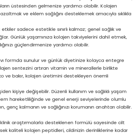
nların üstesinden gelmenize yardımcı olabilir. Kolajen
ıkları azaltmak ve eklem sağlığını desteklemek amacıyla sıklıkla
 etkiler sadece estetikle sınırlı kalmaz; genel sağlık ve
ğlar. Günlük yaşamınıza kolajen takviyelerini dahil etmek,
nızı güçlendirmenize yardımcı olabilir.
 sıvı formda sunulur ve günlük diyetinize kolayca entegre
kolajen sentezini artıran vitamin ve minerallerle birlikte
nko ve bakır, kolajen üretimini destekleyen önemli
kişiden kişiye değişebilir. Düzenli kullanım ve sağlıklı yaşam
 eklem hareketliliğinde ve genel enerji seviyelerinde olumlu
jen, genç kalmanın ve sağlığınızı korumanın anahtarı olabilir.
 klinik araştırmalarla desteklenen formülü sayesinde cilt
ek kaliteli kolajen peptidleri, cildinizin derinliklerine kadar