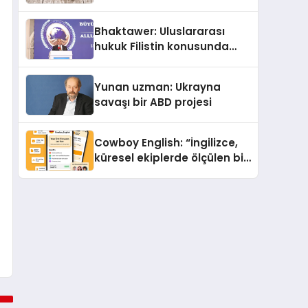
Köpek Maması ve Vegan
Kedi Mamasının İyi
Bhaktawer: Uluslararası
Sindirildiğini Ortaya Koydu
hukuk Filistin konusunda
çifte standart uyguluyor
Yunan uzman: Ukrayna
savaşı bir ABD projesi
Cowboy English: “İngilizce,
küresel ekiplerde ölçülen bir
iş yetkinliğine dönüşüyor”