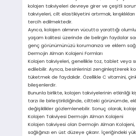
kolajen takviyeleri devreye girer ve çeşitli soru
takviyeleri, cilt elastikiyetini artırmak, kırışıkl
tercih edilmektedir.
Ayrıca, kolajen alımının vücutta yarattığı olumlu
yaşam kalitesi üzerinde de belirgin faydalar sa
genç görünümünüzü korumanıza ve eklem sağlığı
Dermojin Alman Kolajeni Formları
Kolajen takviyeleri, genellikle toz, tablet veya
edilebilir. Ayrıca, besinlerinizi zenginleştirerek 
tüketmek de faydalıdır. Özellikle C vitamini, çi
bileşenlerdir.
Bununla birlikte, kolajen takviyelerinin etkinliği 
tarzı ile birleştirildiğinde, ciltteki görünümde,
değişiklikler gözlemlenebilir. Sonuç olarak, kola
Kolajen Takviyesi Dermojin Alman Kolajeni
Kolajen takviyesi olan Dermojin Alman Kolajeni,
sağlığınızı en üst düzeye çıkarır. İçeriğindeki yüks