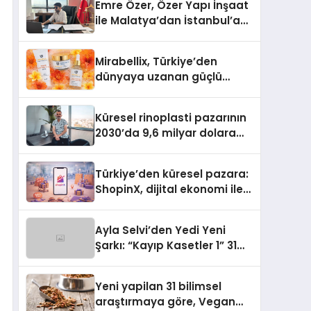
Emre Özer, Özer Yapı İnşaat
ile Malatya’dan İstanbul’a
Uzanan Başarı Hikâyesi
Yazıyor
Mirabellix, Türkiye’den
dünyaya uzanan güçlü
büyümesini sürdürüyor
Küresel rinoplasti pazarının
2030’da 9,6 milyar dolara
ulaşması bekleniyor
Türkiye’den küresel pazara:
ShopinX, dijital ekonomi ile
gerçek dünya alışverişini bir
araya getirmeyi hedefliyor
Ayla Selvi’den Yedi Yeni
Şarkı: “Kayıp Kasetler 1” 31
Temmuz’da Yayımlandı
Yeni yapilan 31 bilimsel
araştırmaya göre, Vegan