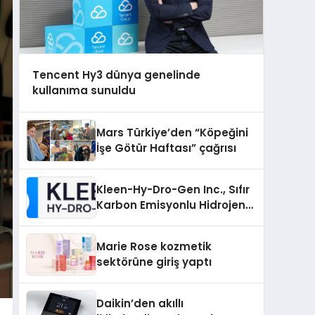
Tencent Hy3 dünya genelinde
kullanıma sunuldu
Mars Türkiye’den “Köpeğini
İşe Götür Haftası” çağrısı
Kleen-Hy-Dro-Gen Inc., Sıfır
Karbon Emisyonlu Hidrojen
Isıtma Teknolojisinde ISO ve
TSSA Düzenleyici Onaylarını
Marie Rose kozmetik
Aldı
sektörüne giriş yaptı
Daikin’den akıllı