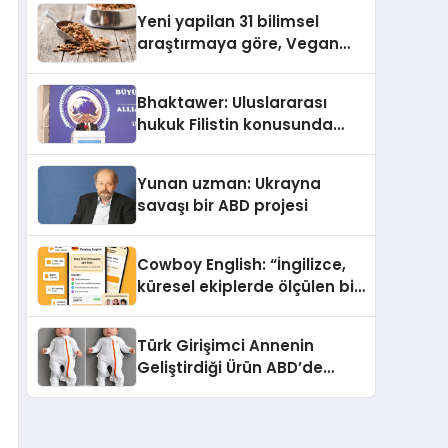
Yeni yapilan 31 bilimsel
araştırmaya göre, Vegan
Köpek Maması ve Vegan
Kedi Mamasının İyi
Bhaktawer: Uluslararası
Sindirildiğini Ortaya Koydu
hukuk Filistin konusunda
çifte standart uyguluyor
Yunan uzman: Ukrayna
savaşı bir ABD projesi
Cowboy English: “İngilizce,
küresel ekiplerde ölçülen bir
iş yetkinliğine dönüşüyor”
Türk Girişimci Annenin
Geliştirdiği Ürün ABD’de
Bebeklerde Güvenli Uyku
Standardına Yeni Bir Bakış
Açısı Getiriyor.