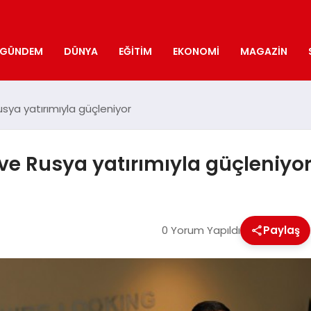
GÜNDEM
DÜNYA
EĞITIM
EKONOMI
MAGAZIN
sya yatırımıyla güçleniyor
ve Rusya yatırımıyla güçleniyo
0 Yorum Yapıldı
Paylaş