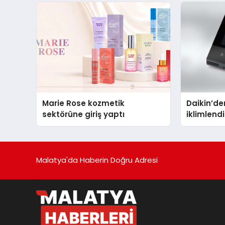
Marie Rose kozmetik
Daikin’den
sektörüne giriş yaptı
iklimlen
Madoka P
Malatya'da Haberin Doğru Adresi