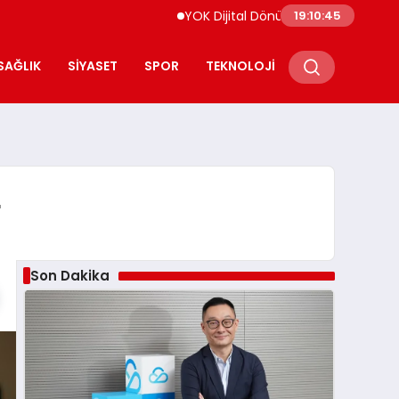
YOK Dijital Dönüşüm İçin Bilişim Uzmanları Y
19:10:46
SAĞLIK
SIYASET
SPOR
TEKNOLOJI
r
Son Dakika