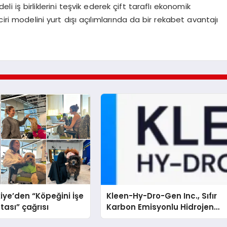
li iş birliklerini teşvik ederek çift taraflı ekonomik
inciri modelini yurt dışı açılımlarında da bir rekabet avantajı
iye’den “Köpeğini İşe
Kleen-Hy-Dro-Gen Inc., Sıfır
tası” çağrısı
Karbon Emisyonlu Hidrojen
Isıtma Teknolojisinde ISO ve