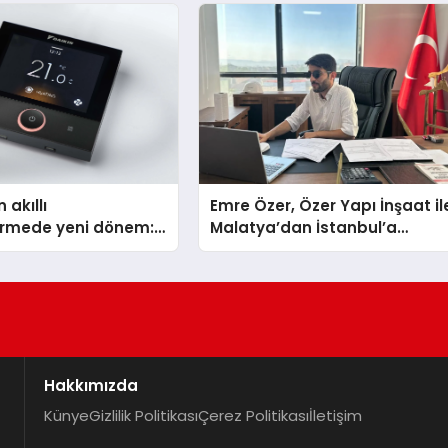
TSSA Düzenleyici Onaylarını
Aldı
 akıllı
Emre Özer, Özer Yapı İnşaat il
dirmede yeni dönem:
Malatya’dan İstanbul’a
lus Türkiye’de
Uzanan Başarı Hikâyesi
Yazıyor
Hakkımızda
Künye
Gizlilik Politikası
Çerez Politikası
İletişim