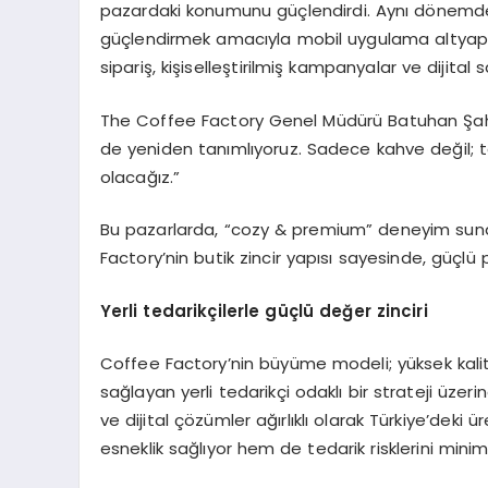
pazardaki konumunu güçlendirdi. Aynı dönemde, 
güçlendirmek amacıyla mobil uygulama altyapısı
sipariş, kişiselleştirilmiş kampanyalar ve dijital
The Coffee Factory Genel Müdürü Batuhan Şahi
de yeniden tanımlıyoruz. Sadece kahve değil; tas
olacağız.”
Bu pazarlarda, “cozy & premium” deneyim suna
Factory’nin butik zincir yapısı sayesinde, güçlü
Yerli t
edarikçilerle güçlü değer zinciri
Coffee Factory’nin büyüme modeli; yüksek kalit
sağlayan yerli tedarikçi odaklı bir strateji üzer
ve dijital çözümler ağırlıklı olarak Türkiye’deki
esneklik sağlıyor hem de tedarik risklerini minim