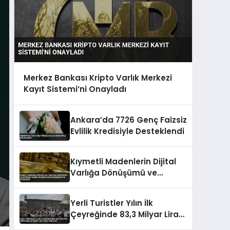
Merkez Bankası Kripto Varlık Merkezi
Kayıt Sistemi’ni Onayladı
Ankara’da 7726 Genç Faizsiz
Evlilik Kredisiyle Desteklendi
Kıymetli Madenlerin Dijital
Varlığa Dönüşümü ve
Borsada İşlem Görmesi Yeni
Düzenlemeyle Belirlendi
Yerli Turistler Yılın İlk
Çeyreğinde 83,3 Milyar Lirayı
Aile Ziyareti ve Tatile