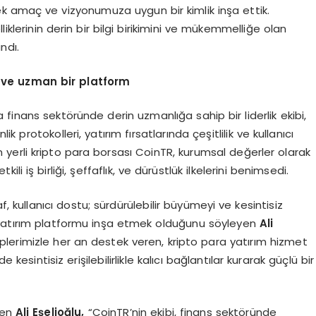
k amaç ve vizyonumuza uygun bir kimlik inşa ettik.
klerinin derin bir bilgi birikimini ve mükemmelliğe olan
ndı.
i ve uzman bir platform
finans sektöründe derin uzmanlığa sahip bir liderlik ekibi,
ik protokolleri, yatırım fırsatlarında çeşitlilik ve kullanıcı
n yerli kripto para borsası CoinTR, kurumsal değerler olarak
tkili iş birliği, şeffaflık, ve dürüstlük ilkelerini benimsedi.
, kullanıcı dostu; sürdürülebilir büyümeyi ve kesintisiz
 yatırım platformu inşa etmek olduğunu söyleyen
Ali
iplerimizle her an destek veren, kripto para yatırım hizmet
 kesintisiz erişilebilirlikle kalıcı bağlantılar kurarak güçlü bir
ren
Ali E
ş
elio
ğ
lu,
“CoinTR’nin ekibi, finans sektöründe