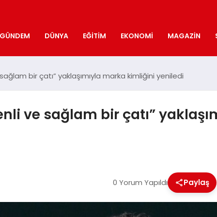
GÜNDEM
DÜNYA
EĞITIM
EKONOMI
MAGAZIN
sağlam bir çatı” yaklaşımıyla marka kimliğini yeniledi
enli ve sağlam bir çatı” yaklaşı
0 Yorum Yapıldı
Paylaş