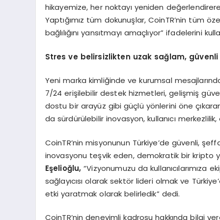
hikayemize, her noktayı yeniden değerlendirere
Yaptığımız tüm dokunuşlar, CoinTR’nin tüm özelli
bağlılığını yansıtmayı amaçlıyor” ifadelerini kulla
Stres ve belirsizlikten uzak sa
ğ
lam, g
ü
venl
Yeni marka kimliğinde ve kurumsal mesajlarında 
7/24 erişilebilir destek hizmetleri, gelişmiş güvenl
dostu bir arayüz gibi güçlü yönlerini öne çıkara
da sürdürülebilir inovasyon, kullanıcı merkezlilik, e
CoinTR’nin misyonunun Türkiye’de güvenli, şeffaf
inovasyonu teşvik eden, demokratik bir kripto
E
ş
elio
ğ
lu,
“Vizyonumuzu da kullanıcılarımıza ek
sağlayıcısı olarak sektör lideri olmak ve Türkiye’de
etki yaratmak olarak belirledik” dedi.
CoinTR’nin deneyimli kadrosu hakkında bilgi ve