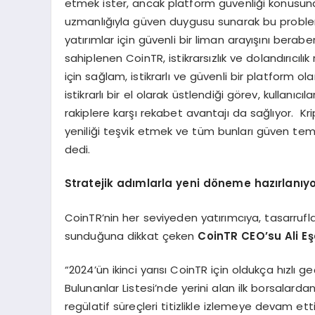
etmek ister, ancak platform güvenliği konusund
uzmanlığıyla güven duygusu sunarak bu problem
yatırımlar için güvenli bir liman arayışını berabe
sahiplenen CoinTR, istikrarsızlık ve dolandırıcılı
için sağlam, istikrarlı ve güvenli bir platform 
istikrarlı bir el olarak üstlendiği görev, kullan
rakiplere karşı rekabet avantajı da sağlıyor. Kri
yeniliği teşvik etmek ve tüm bunları güven tem
dedi.
Stratejik ad
ı
mlarla yeni d
ö
neme haz
ı
rlan
ı
yo
CoinTR’nin her seviyeden yatırımcıya, tasarrufl
sunduğuna dikkat çeken
CoinTR CEO’su Ali E
ş
“2024’ün ikinci yarısı CoinTR için oldukça hızlı 
Bulunanlar Listesi’nde yerini alan ilk borsalar
regülatif süreçleri titizlikle izlemeye devam ett