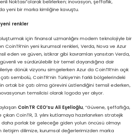
li Noktası”olarak belirlerken; inovasyon, şeffaflık,
ında yeni bir marka kimliğine kavuştu.
yeni renkler
atı oluşturmak için finansal uzmanlığını modern teknolojiyle bir
en CoinTR’nin yeni kurumsal renkleri, Verda, Nova ve Azur
emsil eden ve güven, istikrar gibi kavramları yansıtan Verda,
n güvenli ve sürdürülebilir bir temel dayandığına dair
 ileriye dönük vizyonu simgelerken Azur da CoinTR’nin açık
 çatı sembolü, CoinTR’nin Türkiye’nin farklı bölgelerindeki
için ortak bir çatı olma görevini üstlendiğini temsil ederken,
ovasyonun temsilcisi olarak logoda yer alıyor.
 paylaşan
CoinTR CEO’
su Ali E
ş
elio
ğ
lu
, “Güvene, şeffaflığa,
çıkan CoinTR, 3. yılını kutlamaya hazırlanırken stratejik
nda daha parlak bir geleceğe giden yolun öncüsü olmayı
 iletişim dilimize, kurumsal değerlerimizden marka