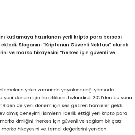
ı
n
ı
kutlamaya haz
ı
rlanan yerli kripto para borsas
ı
i ekledi. Slogan
ı
n
ı “
Kriptonun G
ü
venli Noktas
ı”
olarak
lerini ve marka hikayesini
“
herkes i
ç
in g
ü
venli ve
zenlemelerin yakın zamanda yayınlanacağı yönünde
a yeni dönem için hazırlıklarını hızlandırdı. 2021’den bu yana
nTR’den de yeni dönem için ses getiren hamleler geldi.
 almış deneyimli isimlerin liderlik ettiği yerli kripto para
 marka kimliğini “herkes için güvenli ve sağlam bir çatı”
u, marka hikayesini ve temel değerlerini yeniden