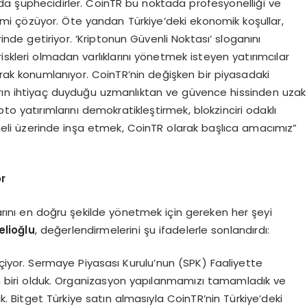
a şüphecidirler. CoinTR bu noktada profesyonelliği ve
i çözüyor. Öte yandan Türkiye’deki ekonomik koşullar,
rinde getiriyor. ‘Kriptonun Güvenli Noktası’ sloganını
k riskleri olmadan varlıklarını yönetmek isteyen yatırımcılar
olarak konumlanıyor. CoinTR’nin değişken bir piyasadaki
ıcıların ihtiyaç duyduğu uzmanlıktan ve güvence hissinden uzak
pto yatırımlarını demokratikleştirmek, blokzinciri odaklı
eli üzerinde inşa etmek, CoinTR olarak başlıca amacımız”
r
arını en doğru şekilde yönetmek için gereken her şeyi
elio
ğ
lu
, değerlendirmelerini şu ifadelerle sonlandırdı:
geçiyor. Sermaye Piyasası Kurulu’nun (SPK) Faaliyette
dan biri olduk. Organizasyon yapılanmamızı tamamladık ve
ik. Bitget Türkiye satın almasıyla CoinTR’nin Türkiye’deki