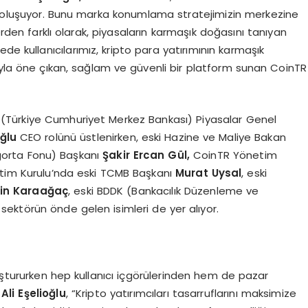
 oluşuyor. Bunu marka konumlama stratejimizin merkezine
erden farklı olarak, piyasaların karmaşık doğasını tanıyan
de kullanıcılarımız, kripto para yatırımının karmaşık
ıyla öne çıkan, sağlam ve güvenli bir platform sunan CoinTR
(Türkiye Cumhuriyet Merkez Bankası) Piyasalar Genel
ğ
lu
CEO rolünü üstlenirken, eski Hazine ve Maliye Bakan
gorta Fonu) Başkanı
Ş
akir Ercan G
ü
l,
CoinTR Yönetim
etim Kurulu’nda eski TCMB Başkanı
Murat Uysal
, eski
in Karaa
ğ
a
ç
, eski BDDK (Bankacılık Düzenleme ve
 sektörün önde gelen isimleri de yer alıyor.
uştururken hep kullanıcı içgörülerinden hem de pazar
Ali E
ş
elio
ğ
lu
, “Kripto yatırımcıları tasarruflarını maksimize