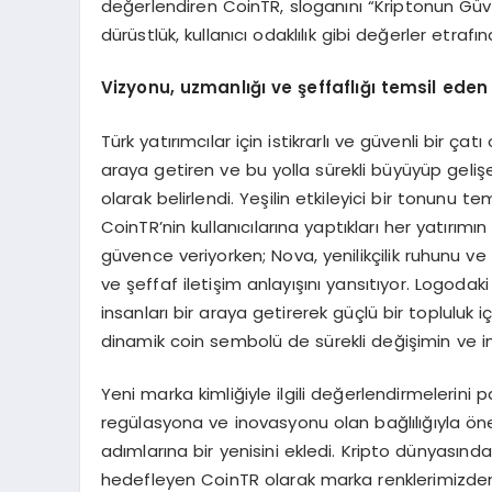
değerlendiren CoinTR, sloganını “Kriptonun Güven
dürüstlük, kullanıcı odaklılık gibi değerler etraf
Vizyonu, uzmanl
ığı ve ş
effafl
ığı
temsil eden 
Türk yatırımcılar için istikrarlı ve güvenli bir ç
araya getiren ve bu yolla sürekli büyüyüp geliş
olarak belirlendi. Yeşilin etkileyici bir tonunu t
CoinTR’nin kullanıcılarına yaptıkları her yatırımı
güvence veriyorken; Nova, yenilikçilik ruhunu ve
ve şeffaf iletişim anlayışını yansıtıyor. Logodaki
insanları bir araya getirerek güçlü bir topluluk 
dinamik coin sembolü de sürekli değişimin ve in
Yeni marka kimliğiyle ilgili değerlendirmelerini
regülasyona ve inovasyonu olan bağlılığıyla öne 
adımlarına bir yenisini ekledi. Kripto dünyası
hedefleyen CoinTR olarak marka renklerimizden