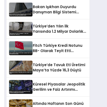
Harcadı
Bakan Işıkhan Duyurdu
Danışman Bilgi Sistemi
Öğrenci ve Velilerin Erişimine
Açıldı
Türkiye’den Yılın İlk
Yarısında 1.2 Milyar Dolarlık
Halı İhracatı
Fitch Türkiye Kredi Notunu
BB- Olarak Teyit Etti
Görünümü Durağan
Türkiye’de Tavuk Eti Üretimi
Mayıs’ta Yüzde 16,3 Düştü
Küresel Piyasalar Jeopolitik
Gerilim ve Faiz Artırımı
Beklentisiyle Düşüşte
Altında Haftanın Son Günü