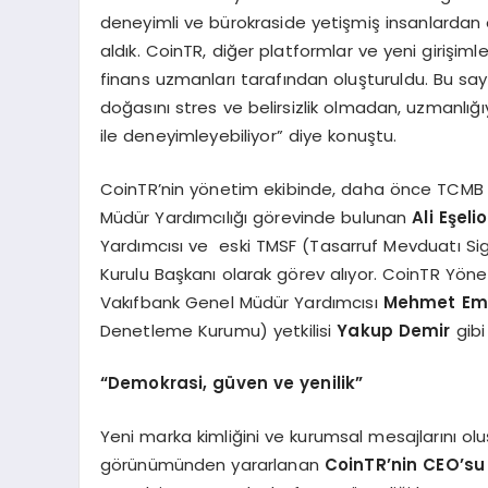
deneyimli ve bürokraside yetişmiş insanlardan
aldık. CoinTR, diğer platformlar ve yeni girişiml
finans uzmanları tarafından oluşturuldu. Bu saye
doğasını stres ve belirsizlik olmadan, uzmanlığ
ile deneyimleyebiliyor” diye konuştu.
CoinTR’nin yönetim ekibinde, daha önce TCMB 
Müdür Yardımcılığı görevinde bulunan
Ali E
ş
elio
Yardımcısı ve eski TMSF (Tasarruf Mevduatı Si
Kurulu Başkanı olarak görev alıyor. CoinTR Yön
Vakıfbank Genel Müdür Yardımcısı
Mehmet Em
Denetleme Kurumu) yetkilisi
Yakup Demir
gibi
“
Demokrasi, g
ü
ven ve yenilik
”
Yeni marka kimliğini ve kurumsal mesajlarını ol
görünümünden yararlanan
CoinTR’nin CEO’su 