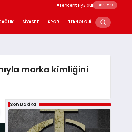
Tencent Hy3 dünya genelinde kullanıma su
06:37:14
SAĞLIK
SIYASET
SPOR
TEKNOLOJI
mıyla marka kimliğini
Son Dakika