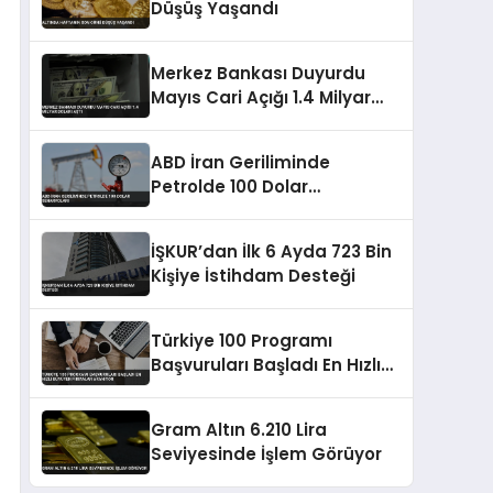
Düşüş Yaşandı
Merkez Bankası Duyurdu
Mayıs Cari Açığı 1.4 Milyar
Doları Aştı
ABD İran Geriliminde
Petrolde 100 Dolar
Senaryoları
İŞKUR’dan İlk 6 Ayda 723 Bin
Kişiye İstihdam Desteği
Türkiye 100 Programı
Başvuruları Başladı En Hızlı
Büyüyen Firmalar Aranıyor
Gram Altın 6.210 Lira
Seviyesinde İşlem Görüyor