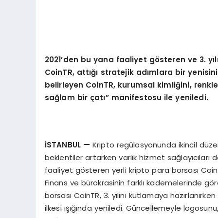
2021’
den bu yana faaliyet g
ö
steren ve 3. y
ı
l
CoinTR, attığı
stratejik ad
ı
mlara bir yenisin
belirleyen CoinTR, kurumsal kimli
ğ
ini, renk
sa
ğ
lam bir
ç
at
ı”
manifestosu ile yeniledi.
İ
STANBUL
—
Kripto regülasyonunda ikincil dü
beklentiler artarken varlık hizmet sağlayıcıları d
faaliyet gösteren yerli kripto para borsası Coi
Finans ve bürokrasinin farklı kademelerinde görev
borsası CoinTR, 3. yılını kutlamaya hazırlanırken
ilkesi ışığında yeniledi. Güncellemeyle logosun