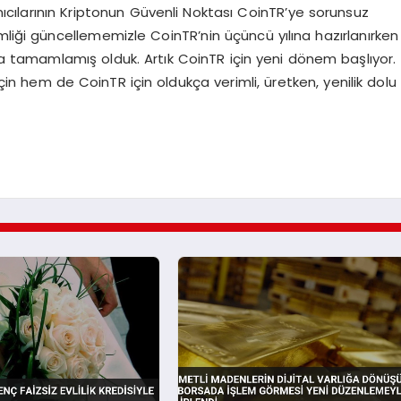
anıcılarının Kriptonun Güvenli Noktası CoinTR’ye sorunsuz
mliği güncellememizle CoinTR’nin üçüncü yılına hazırlanırken
la tamamlamış olduk. Artık CoinTR için yeni dönem başlıyor.
n hem de CoinTR için oldukça verimli, üretken, yenilik dolu