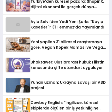
Türkiye’den küresel pazara: ShopinX,
dijital ekonomi ile gerçek dünya
alışverişini bir araya getirmeyi
hedefliyor
Ayla Selvi’den Yedi Yeni Şarkı: “Kayıp
Kasetler 1” 31 Temmuz’da Yayımlandı
Yeni yapilan 31 bilimsel araştırmaya
göre, Vegan Köpek Maması ve Vegan
Kedi Mamasının İyi Sindirildiğini
Ortaya Koydu
Bhaktawer: Uluslararası hukuk Filistin
konusunda çifte standart uyguluyor
Yunan uzman: Ukrayna savaşı bir ABD
projesi
Cowboy English: “İngilizce, küresel
ekiplerde ölçülen bir iş yetkinliğine