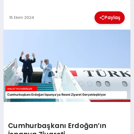
EKONOMI
Paylaş
15 Ekim 2024
MAGAZIN
SAĞLIK
SIYASET
SPOR
TEKNOLOJI
Cumhurbaşkanı Erdoğan’ın