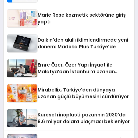
Teknolojisinde ISO ve TSSA
Düzenleyici Onaylarını Aldı
Marie Rose kozmetik sektörüne giriş
yaptı
Daikin’den akıllı iklimlendirmede yeni
dönem: Madoka Plus Türkiye’de
Emre Özer, Özer Yapı İnşaat ile
Malatya’dan İstanbul’a Uzanan
Başarı Hikâyesi Yazıyor
Mirabellix, Türkiye’den dünyaya
uzanan güçlü büyümesini sürdürüyor
Küresel rinoplasti pazarının 2030’da
9,6 milyar dolara ulaşması bekleniyor