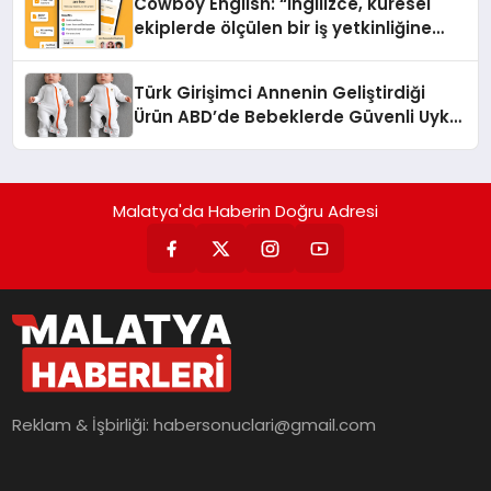
Cowboy English: “İngilizce, küresel
ekiplerde ölçülen bir iş yetkinliğine
dönüşüyor”
Türk Girişimci Annenin Geliştirdiği
Ürün ABD’de Bebeklerde Güvenli Uyku
Standardına Yeni Bir Bakış Açısı
Getiriyor.
Malatya'da Haberin Doğru Adresi
Reklam & İşbirliği:
habersonuclari@gmail.com