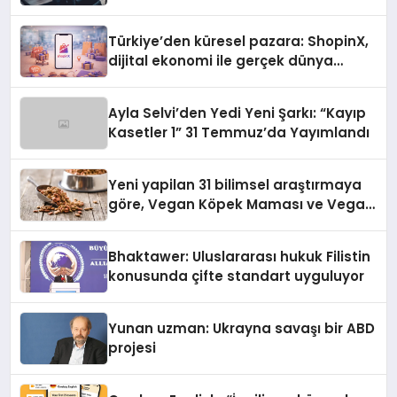
Türkiye’den küresel pazara: ShopinX,
dijital ekonomi ile gerçek dünya
alışverişini bir araya getirmeyi
hedefliyor
Ayla Selvi’den Yedi Yeni Şarkı: “Kayıp
Kasetler 1” 31 Temmuz’da Yayımlandı
Yeni yapilan 31 bilimsel araştırmaya
göre, Vegan Köpek Maması ve Vegan
Kedi Mamasının İyi Sindirildiğini
Ortaya Koydu
Bhaktawer: Uluslararası hukuk Filistin
konusunda çifte standart uyguluyor
Yunan uzman: Ukrayna savaşı bir ABD
projesi