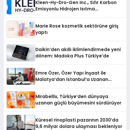
Kleen-Hy-Dro-Gen Inc., Sıfır Karbon
Emisyonlu Hidrojen Isıtma
Teknolojisinde ISO ve TSSA
Düzenleyici Onaylarını Aldı
Marie Rose kozmetik sektörüne giriş
yaptı
Daikin’den akıllı iklimlendirmede yeni
dönem: Madoka Plus Türkiye’de
Emre Özer, Özer Yapı İnşaat ile
Malatya’dan İstanbul’a Uzanan
Başarı Hikâyesi Yazıyor
Mirabellix, Türkiye’den dünyaya
uzanan güçlü büyümesini sürdürüyor
Küresel rinoplasti pazarının 2030’da
9,6 milyar dolara ulaşması bekleniyor