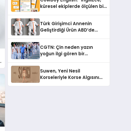
küresel ekiplerde ölçülen bir
iş yetkinliğine dönüşüyor”
Türk Girişimci Annenin
Geliştirdiği Ürün ABD’de
Bebeklerde Güvenli Uyku
Standardına Yeni Bir Bakış
CGTN: Çin neden yazın
Açısı Getiriyor.
yoğun ilgi gören bir
destinasyon hâline geldi?
Suwen, Yeni Nesil
Korseleriyle Korse Algısını
Değiştiriyor