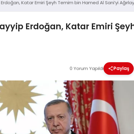
rdoğan, Katar Emiri Şeyh Temim bin Hamed Al Sani’yi Ağırla
yyip Erdoğan, Katar Emiri Şey
0 Yorum Yapıldı
Paylaş