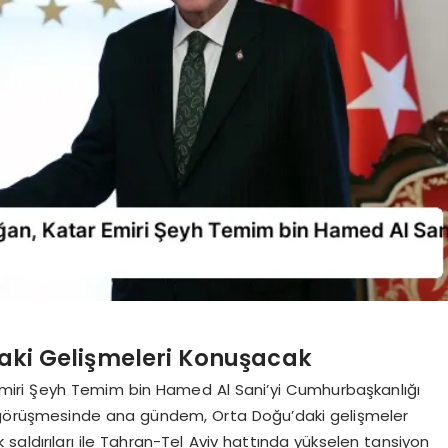
’daki Gelişmeleri Konuşacak
iri Şeyh Temim bin Hamed Al Sani’yi Cumhurbaşkanlığı
rin görüşmesinde ana gündem, Orta Doğu’daki gelişmeler
lik saldırıları ile Tahran-Tel Aviv hattında yükselen tansiyon