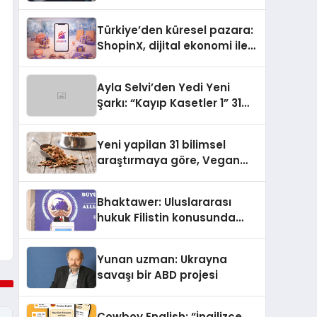
ulaşması bekleniyor
Türkiye’den küresel pazara:
ShopinX, dijital ekonomi ile
gerçek dünya alışverişini bir
araya getirmeyi hedefliyor
Ayla Selvi’den Yedi Yeni
Şarkı: “Kayıp Kasetler 1” 31
Temmuz’da Yayımlandı
Yeni yapilan 31 bilimsel
araştırmaya göre, Vegan
Köpek Maması ve Vegan
Kedi Mamasının İyi
Bhaktawer: Uluslararası
Sindirildiğini Ortaya Koydu
hukuk Filistin konusunda
çifte standart uyguluyor
Yunan uzman: Ukrayna
savaşı bir ABD projesi
Cowboy English: “İngilizce,