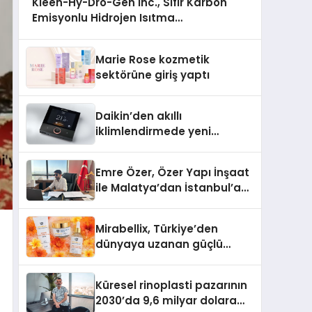
Kleen-Hy-Dro-Gen Inc., Sıfır Karbon
Emisyonlu Hidrojen Isıtma
Teknolojisinde ISO ve TSSA Düzenleyici
Onaylarını Aldı
Marie Rose kozmetik
sektörüne giriş yaptı
Daikin’den akıllı
iklimlendirmede yeni
dönem: Madoka Plus
Türkiye’de
Emre Özer, Özer Yapı İnşaat
ile Malatya’dan İstanbul’a
Uzanan Başarı Hikâyesi
Yazıyor
Mirabellix, Türkiye’den
dünyaya uzanan güçlü
büyümesini sürdürüyor
Küresel rinoplasti pazarının
2030’da 9,6 milyar dolara