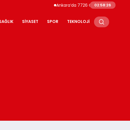
Ankara’da 7726 Genç Faizsiz Evlilik Kredisiy
02:58:27
SAĞLIK
SIYASET
SPOR
TEKNOLOJI