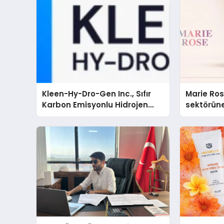
Kleen-Hy-Dro-Gen Inc., Sıfır
Marie Ro
Karbon Emisyonlu Hidrojen
sektörüne
Isıtma Teknolojisinde ISO ve
TSSA Düzenleyici Onaylarını
Aldı