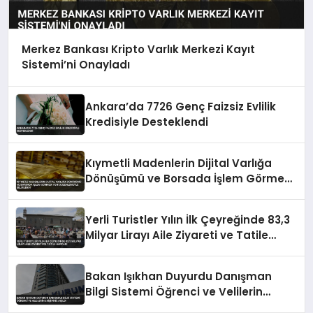
Merkez Bankası Kripto Varlık Merkezi Kayıt
Sistemi’ni Onayladı
Ankara’da 7726 Genç Faizsiz Evlilik
Kredisiyle Desteklendi
Kıymetli Madenlerin Dijital Varlığa
Dönüşümü ve Borsada İşlem Görmesi
Yeni Düzenlemeyle Belirlendi
Yerli Turistler Yılın İlk Çeyreğinde 83,3
Milyar Lirayı Aile Ziyareti ve Tatile
Harcadı
Bakan Işıkhan Duyurdu Danışman
Bilgi Sistemi Öğrenci ve Velilerin
Erişimine Açıldı