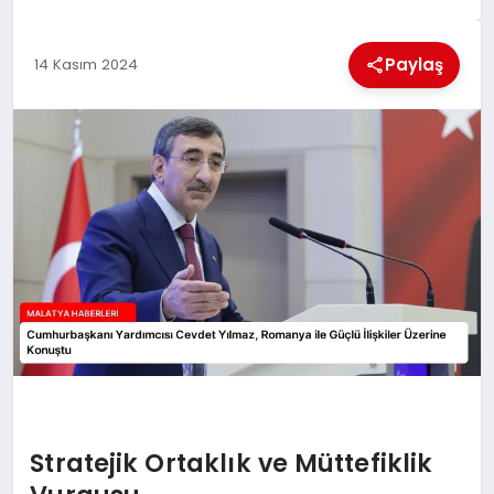
EKONOMI
Paylaş
14 Kasım 2024
MAGAZIN
SAĞLIK
SIYASET
SPOR
TEKNOLOJI
Stratejik Ortaklık ve Müttefiklik