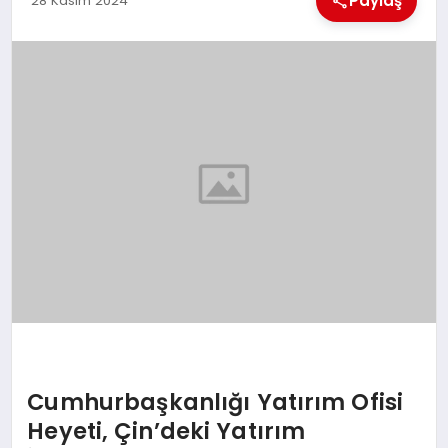
Paylaş
28 Kasım 2024
EKONOMI
MAGAZIN
SAĞLIK
SIYASET
SPOR
TEKNOLOJI
Cumhurbaşkanlığı Yatırım Ofisi
Heyeti, Çin’deki Yatırım