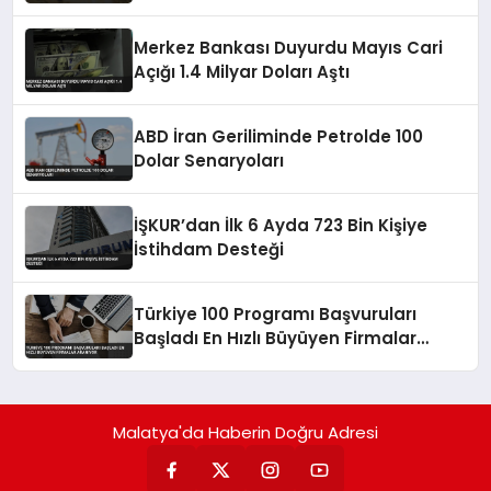
Merkez Bankası Duyurdu Mayıs Cari
Açığı 1.4 Milyar Doları Aştı
ABD İran Geriliminde Petrolde 100
Dolar Senaryoları
İŞKUR’dan İlk 6 Ayda 723 Bin Kişiye
İstihdam Desteği
Türkiye 100 Programı Başvuruları
Başladı En Hızlı Büyüyen Firmalar
Aranıyor
Malatya'da Haberin Doğru Adresi