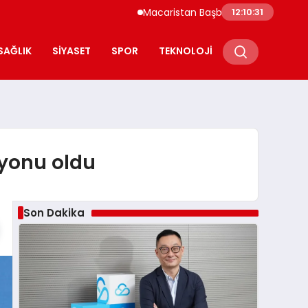
Macaristan Başbakanı Duyurdu Paks Nükleer 
12:10:32
SAĞLIK
SIYASET
SPOR
TEKNOLOJI
iyonu oldu
Son Dakika