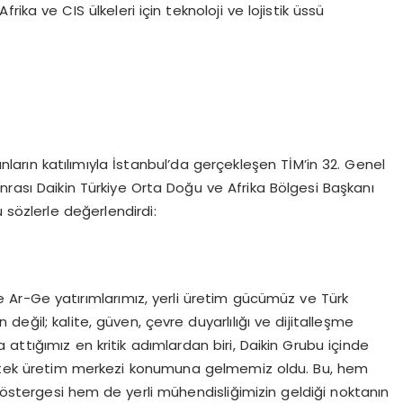
a ve CIS ülkeleri için teknoloji ve lojistik üssü
rın katılımıyla İstanbul’da gerçekleşen TİM’in 32. Genel
nrası Daikin Türkiye Orta Doğu ve Afrika Bölgesi Başkanı
 sözlerle değerlendirdi:
de Ar-Ge yatırımlarımız, yerli üretim gücümüz ve Türk
eğil; kalite, güven, çevre duyarlılığı ve dijitalleşme
attığımız en kritik adımlardan biri, Daikin Grubu içinde
ın tek üretim merkezi konumuna gelmemiz oldu. Bu, hem
göstergesi hem de yerli mühendisliğimizin geldiği noktanın