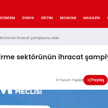
GÜNDEM
DÜNYA
EĞITIM
EKONOMI
MAGAZIN
 sektörünün ihracat şampiyonu oldu
ndirme sektörünün ihracat şamp
0 Yorum Yapıldı
Paylaş