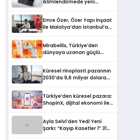
iklimlendirmede yeni
dönem: Madoka Plus
Türkiye’de
Emre Özer, Özer Yapı İnşaat
ile Malatya’dan İstanbul’a
Uzanan Başarı Hikâyesi
Yazıyor
Mirabellix, Türkiye’den
dünyaya uzanan güçlü
büyümesini sürdürüyor
Küresel rinoplasti pazarının
2030’da 9,6 milyar dolara
ulaşması bekleniyor
Türkiye’den küresel pazara:
ShopinX, dijital ekonomi ile
gerçek dünya alışverişini bir
araya getirmeyi hedefliyor
Ayla Selvi’den Yedi Yeni
Şarkı: “Kayıp Kasetler 1” 31
Temmuz’da Yayımlandı