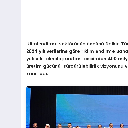
İklimlendirme sekt
ö
rünün
ö
ncüsü Daikin Tür
2024 y
ılı verilerine g
ö
re “İklimlendirme Sana
yüksek teknoloji üretim tesisinden 400 mil
üretim gücünü, sürdürülebilirlik vizyonunu ve
kanıtladı.