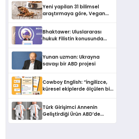
Yeni yapilan 31 bilimsel
araştırmaya göre, Vegan
Köpek Maması ve Vegan
Kedi Mamasının İyi
Bhaktawer: Uluslararası
Sindirildiğini Ortaya Koydu
hukuk Filistin konusunda
çifte standart uyguluyor
Yunan uzman: Ukrayna
savaşı bir ABD projesi
Cowboy English: “İngilizce,
küresel ekiplerde ölçülen bir
iş yetkinliğine dönüşüyor”
Türk Girişimci Annenin
Geliştirdiği Ürün ABD’de
Bebeklerde Güvenli Uyku
Standardına Yeni Bir Bakış
Açısı Getiriyor.