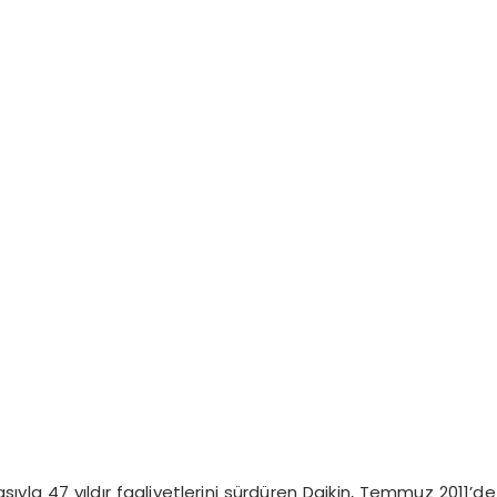
asıyla 47 yıldır faaliyetlerini sürdüren Daikin, Temmuz 2011’de