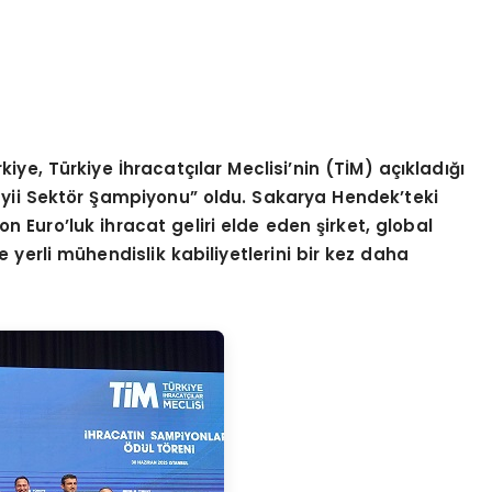
kiye, Türkiye İhracatçılar Meclisi
’
nin (TİM) açıkladığı
yii Sekt
ö
r Şampiyonu” oldu. Sakarya Hendek
’
teki
yon Euro
’
luk ihracat geliri elde eden şirket, global
 yerli mühendislik kabiliyetlerini bir kez daha