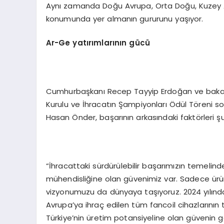
Aynı zamanda Doğu Avrupa, Orta Doğu, Kuzey Afrik
konumunda yer almanın gururunu yaşıyor.
Ar
-G
e yatırımlarının gücü
Cumhurbaşkanı Recep Tayyip Erdoğan ve bakanla
Kurulu ve İhracatın Şampiyonları Ödül Töreni so
Hasan Önder, başarının arkasındaki faktörleri şu
“İhracattaki sürdürülebilir başarımızın temelin
mühendisliğine olan güvenimiz var. Sadece ürün d
vizyonumuzu da dünyaya taşıyoruz. 2024 yılında 
Avrupa’ya ihraç edilen tüm fancoil cihazların
Türkiye’nin üretim potansiyeline olan güvenin 