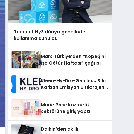
Tencent Hy3 dünya genelinde
kullanıma sunuldu
Mars Türkiye’den “Köpeğini
İşe Götür Haftası” çağrısı
Kleen-Hy-Dro-Gen Inc., Sıfır
Karbon Emisyonlu Hidrojen
Isıtma Teknolojisinde ISO ve
TSSA Düzenleyici Onaylarını
Marie Rose kozmetik
Aldı
sektörüne giriş yaptı
Daikin’den akıllı