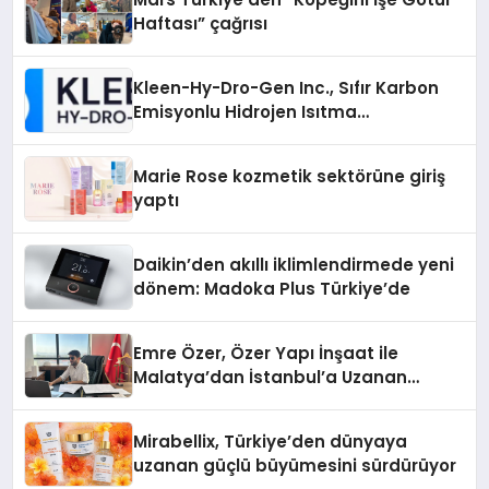
Haftası” çağrısı
Kleen-Hy-Dro-Gen Inc., Sıfır Karbon
Emisyonlu Hidrojen Isıtma
Teknolojisinde ISO ve TSSA
Düzenleyici Onaylarını Aldı
Marie Rose kozmetik sektörüne giriş
yaptı
Daikin’den akıllı iklimlendirmede yeni
dönem: Madoka Plus Türkiye’de
Emre Özer, Özer Yapı İnşaat ile
Malatya’dan İstanbul’a Uzanan
Başarı Hikâyesi Yazıyor
Mirabellix, Türkiye’den dünyaya
uzanan güçlü büyümesini sürdürüyor