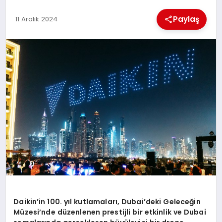
Paylaş
11 Aralık 2024
MAGAZIN
SAĞLIK
SIYASET
SPOR
TEKNOLOJI
Daikin
’
in 100. yıl kutlamaları, Dubai
’
deki Geleceğ
in
M
üzesi
’
nde düzenlenen prestijli bir etkinlik ve Dubai