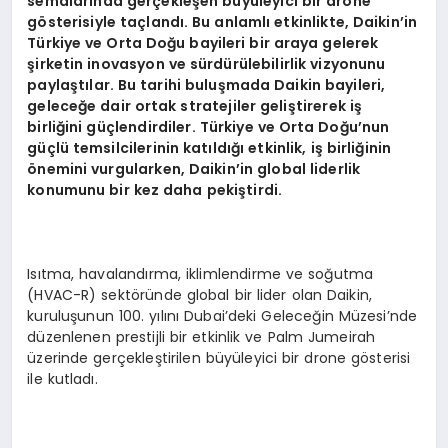
semalarında gerçekleşen büyüleyici bir drone
g
ö
sterisiyle taçlandı. Bu anlamlı etkinlikte, Daikin
’
in
Türkiye ve Orta Doğu bayileri bir araya gelerek
şirketin inovasyon ve sürdürülebilirlik vizyonunu
paylaştılar. Bu tarihi buluşmada Daikin bayileri,
geleceğe dair ortak stratejiler geliştirerek iş
birliğini güçlendirdiler. Türkiye ve Orta Doğu
’
nun
güçlü temsilcilerinin katıldığı etkinlik, iş birliğinin
ö
nemini vurgularken, Daikin
’
in global liderlik
konumunu bir kez daha pekiştirdi.
Isıtma, havalandırma, iklimlendirme ve soğutma
(HVAC-R) sektöründe global bir lider olan Daikin,
kuruluşunun 100. yılını Dubai’deki Geleceğin Müzesi’nde
düzenlenen prestijli bir etkinlik ve Palm Jumeirah
üzerinde gerçekleştirilen büyüleyici bir drone gösterisi
ile kutladı.