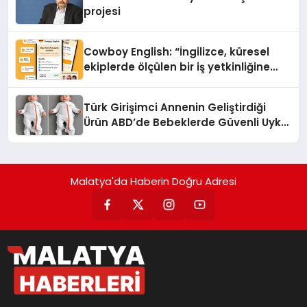
projesi
Cowboy English: “İngilizce, küresel
ekiplerde ölçülen bir iş yetkinliğine
dönüşüyor”
Türk Girişimci Annenin Geliştirdiği
Ürün ABD’de Bebeklerde Güvenli Uyku
Standardına Yeni Bir Bakış Açısı
Getiriyor.
Malatya'da Haberin Doğru Adresi