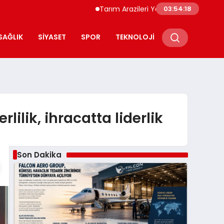
Tarım Arazileri Yeni Yönetmelikle Korunacak Bağ 
03:54:20
SAĞLIK
SIYASET
SPOR
TEKNOLOJI
ilik, ihracatta liderlik
Son Dakika