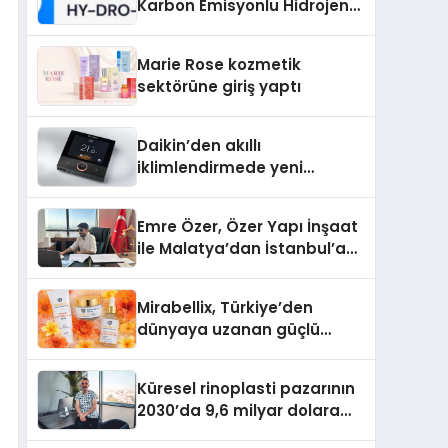
Karbon Emisyonlu Hidrojen
Isıtma Teknolojisinde ISO ve
TSSA Düzenleyici Onaylarını
Marie Rose kozmetik
Aldı
sektörüne giriş yaptı
Daikin’den akıllı
iklimlendirmede yeni
dönem: Madoka Plus
Türkiye’de
Emre Özer, Özer Yapı İnşaat
ile Malatya’dan İstanbul’a
Uzanan Başarı Hikâyesi
Yazıyor
Mirabellix, Türkiye’den
dünyaya uzanan güçlü
büyümesini sürdürüyor
Küresel rinoplasti pazarının
2030’da 9,6 milyar dolara
ulaşması bekleniyor