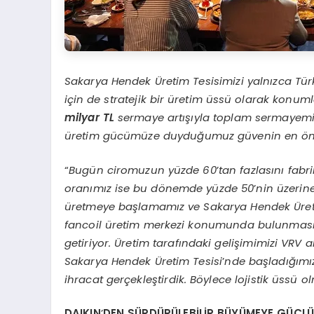
Sakarya Hendek Üretim Tesisimizi yalnızca Türk
için de stratejik bir üretim üssü olarak konuml
milyar TL
sermaye artışıyla toplam sermayem
üretim gücümüze duyduğumuz güvenin en önem
“
Bugün ciromuzun yüzde 60
’
tan fazlasını fabr
oranımız ise bu dönemde yüzde 50
’
nin üzerine
üretmeye başlamamız ve Sakarya Hendek Üreti
fancoil üretim merkezi konumunda bulunması,
getiriyor. Üretim tarafındaki gelişimimizi VR
Sakarya Hendek Üretim Tesisi
’
nde başladığımı
ihracat gerçekleştirdik. Böylece lojistik üss
DAIKIN
’
DEN SÜRDÜRÜLEBİLİR BÜYÜMEYE GÜÇLÜ