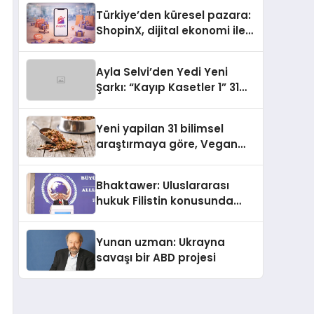
Türkiye’den küresel pazara:
ShopinX, dijital ekonomi ile
gerçek dünya alışverişini bir
araya getirmeyi hedefliyor
Ayla Selvi’den Yedi Yeni
Şarkı: “Kayıp Kasetler 1” 31
Temmuz’da Yayımlandı
Yeni yapilan 31 bilimsel
araştırmaya göre, Vegan
Köpek Maması ve Vegan
Kedi Mamasının İyi
Bhaktawer: Uluslararası
Sindirildiğini Ortaya Koydu
hukuk Filistin konusunda
çifte standart uyguluyor
Yunan uzman: Ukrayna
savaşı bir ABD projesi