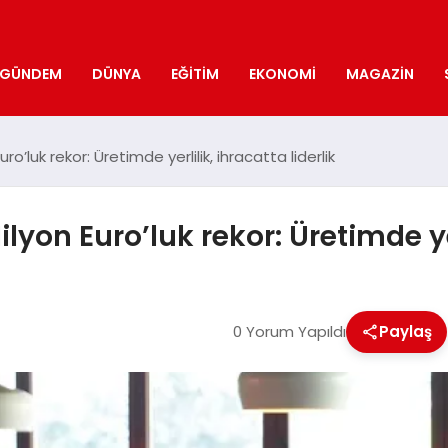
GÜNDEM
DÜNYA
EĞITIM
EKONOMI
MAGAZIN
ro’luk rekor: Üretimde yerlilik, ihracatta liderlik
yon Euro’luk rekor: Üretimde yerl
0 Yorum Yapıldı
Paylaş