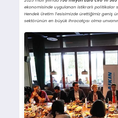
2025 mali yılında
750 milyon Euro ciro
ve
363
ekonomisinde uygulanan istikrarlı politikalar 
Hendek Üretim Tesisimizde ürettiğimiz geniş ü
sektörünün en büyük ihracatçısı olma unvanım