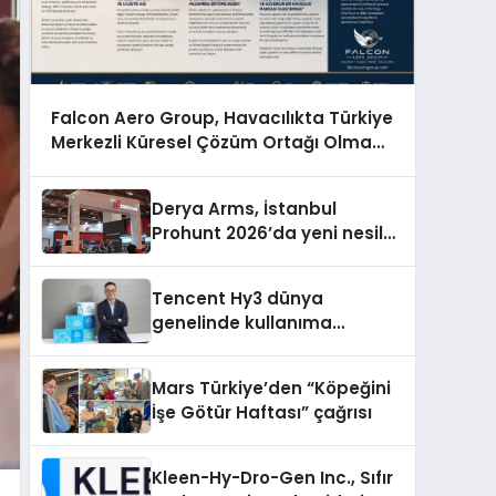
Falcon Aero Group, Havacılıkta Türkiye
Merkezli Küresel Çözüm Ortağı Olma
Yolunda İlerliyor
Derya Arms, İstanbul
Prohunt 2026’da yeni nesil
ürünlerini ve global marka
vizyonunu sergiledi
Tencent Hy3 dünya
genelinde kullanıma
sunuldu
Mars Türkiye’den “Köpeğini
İşe Götür Haftası” çağrısı
Kleen-Hy-Dro-Gen Inc., Sıfır