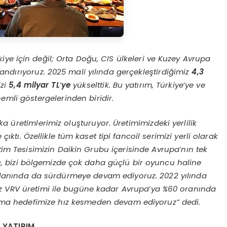
iye için değil; Orta Doğu, CIS ülkeleri ve Kuzey Avrupa
andırıyoruz. 2025 mali yılında gerçekleştirdiğimiz
4,3
izi
5,4 milyar TL
’
ye
yükselttik. Bu yatırım, Türkiye
’
ye ve
li göstergelerinden biridir.
ika üretimlerimiz oluşturuyor. Üretimimizdeki yerlilik
 çıktı. Özellikle tüm kaset tipi fancoil serimizi yerli olarak
m Tesisimizin Daikin Grubu içerisinde Avrupa
’
nın tek
 bizi bölgemizde çok daha güçlü bir oyuncu haline
V alanında da sürdürmeye devam ediyoruz. 2022 yılında
z VRV üretimi ile bugüne kadar Avrupa
’
ya %60 oranında
ü olma hedefimize hız kesmeden devam ediyoruz” dedi.
 YATIRIM