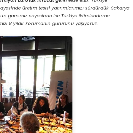
 milyon Euro
’
luk ihracat geliri
elde ettik. Türkiye
sayesinde üretim tesisi yatırımlarımızı sürdürdük. Sakarya
rün gamımız sayesinde ise Türkiye iklimlendirme
ızı 8 yıldır korumanın gururunu yaşıyoruz.