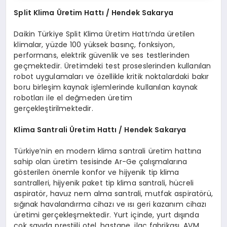
Split Klima
Ü
retim Hattı / Hendek Sakarya
Daikin Türkiye Split Klima Üretim Hattı’nda üretilen
klimalar, yüzde 100 yüksek basınç, fonksiyon,
performans, elektrik güvenlik ve ses testlerinden
geçmektedir. Üretimdeki test proseslerinden kullanılan
robot uygulamaları ve özellikle kritik noktalardaki bakır
boru birleşim kaynak işlemlerinde kullanılan kaynak
robotları ile el değmeden üretim
gerçekleştirilmektedir.
Klima Santrali
Ü
retim Hattı / Hendek Sakarya
Türkiye’nin en modern klima santrali üretim hattına
sahip olan üretim tesisinde Ar-Ge çalışmalarına
gösterilen önemle konfor ve hijyenik tip klima
santralleri, hijyenik paket tip klima santrali, hücreli
aspiratör, havuz nem alma santrali, mutfak aspiratörü,
sığınak havalandırma cihazı ve ısı geri kazanım cihazı
üretimi gerçekleşmektedir. Yurt içinde, yurt dışında
çok sayıda prestijli otel, hastane, ilaç fabrikası, AVM,