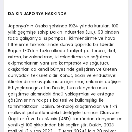
DAIKIN JAPONYA HAKKINDA
Japonya’nın Osaka şehrinde 1924 yılında kurulan, 100
yıllık geçmişe sahip Daikin Industries (DIL), 98 binden
fazla çalışanıyla ısı pompası, iklimlendirme ve hava
filtreleme teknolojisinde dünya çapında bir liderdir.
Bugün 170’den fazla ülkede faaliyet gösteren şirket,
ısıtma, havalandırma, iklimlendirme ve soğutma
ekipmanlarının yanı sıra kompresör ve soğutucu
akışkanları da kendi bünyesinde geliştiren ve üreten
dünyadaki tek üreticidir. Konut, ticari ve endüstriyel
iklimlendirme uygulamaları için müşterilerinin değişen
ihtiyaçlarını gözeten Daikin, tüm dünyada ürün
geliştirme alanındaki öncü yaklaşımları ve entegre
çözümlerinin rakipsiz kalitesi ve kullanışlılığı ile
tanınmaktadır. Daikin, teknoloji araştırmaları ve fikri
mülkiyet patentlerindeki liderliğiyle tanınan Clarivate
(İngiltere) ve LexisNexis (ABD) tarafından dünyanın en
yenilikçi 100 şirketinden biri seçilmiştir. Daikin, 2023
mali yılı (1 Nisan 2023 – 31 Mart 2024) için 28 milyar