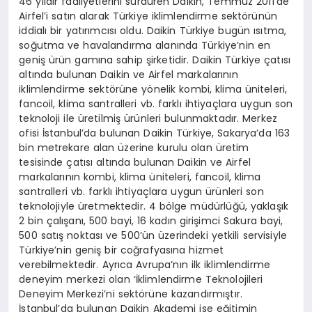
46 yıldır faaliyetlerini sürdüren Daikin, Temmuz 2011’de
Airfel’i satın alarak Türkiye iklimlendirme sektörünün
iddialı bir yatırımcısı oldu. Daikin Türkiye bugün ısıtma,
soğutma ve havalandırma alanında Türkiye’nin en
geniş ürün gamına sahip şirketidir. Daikin Türkiye çatısı
altında bulunan Daikin ve Airfel markalarının
iklimlendirme sektörüne yönelik kombi, klima üniteleri,
fancoil, klima santralleri vb. farklı ihtiyaçlara uygun son
teknoloji ile üretilmiş ürünleri bulunmaktadır. Merkez
ofisi İstanbul’da bulunan Daikin Türkiye, Sakarya’da 163
bin metrekare alan üzerine kurulu olan üretim
tesisinde çatısı altında bulunan Daikin ve Airfel
markalarının kombi, klima üniteleri, fancoil, klima
santralleri vb. farklı ihtiyaçlara uygun ürünleri son
teknolojiyle üretmektedir. 4 bölge müdürlüğü, yaklaşık
2 bin çalışanı, 500 bayi, 16 kadın girişimci Sakura bayi,
500 satış noktası ve 500’ün üzerindeki yetkili servisiyle
Türkiye’nin geniş bir coğrafyasına hizmet
verebilmektedir. Ayrıca Avrupa’nın ilk iklimlendirme
deneyim merkezi olan ‘İklimlendirme Teknolojileri
Deneyim Merkezi’ni sektörüne kazandırmıştır.
İstanbul’da bulunan Daikin Akademi ise eğitimin