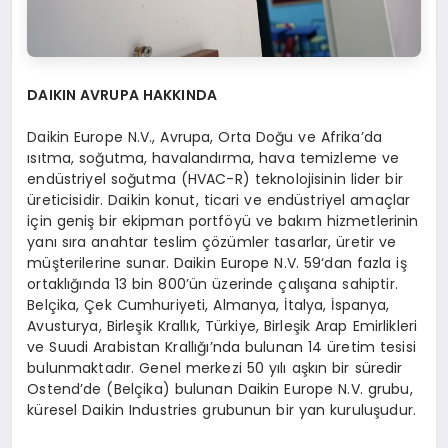
DAIKIN AVRUPA HAKKINDA
Daikin Europe N.V., Avrupa, Orta Doğu ve Afrika’da
ısıtma, soğutma, havalandırma, hava temizleme ve
endüstriyel soğutma (HVAC-R) teknolojisinin lider bir
üreticisidir. Daikin konut, ticari ve endüstriyel amaçlar
için geniş bir ekipman portföyü ve bakım hizmetlerinin
yanı sıra anahtar teslim çözümler tasarlar, üretir ve
müşterilerine sunar. Daikin Europe N.V. 59‘dan fazla iş
ortaklığında 13 bin 800’ün üzerinde çalışana sahiptir.
Belçika, Çek Cumhuriyeti, Almanya, İtalya, İspanya,
Avusturya, Birleşik Krallık, Türkiye, Birleşik Arap Emirlikleri
ve Suudi Arabistan Krallığı’nda bulunan 14 üretim tesisi
bulunmaktadır. Genel merkezi 50 yılı aşkın bir süredir
Ostend’de (Belçika) bulunan Daikin Europe N.V. grubu,
küresel Daikin Industries grubunun bir yan kuruluşudur.