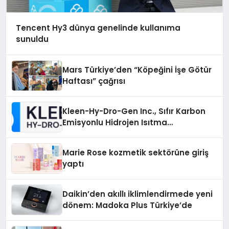
Tencent Hy3 dünya genelinde kullanıma
sunuldu
Mars Türkiye’den “Köpeğini İşe Götür
Haftası” çağrısı
Kleen-Hy-Dro-Gen Inc., Sıfır Karbon
Emisyonlu Hidrojen Isıtma
Teknolojisinde ISO ve TSSA
Düzenleyici Onaylarını Aldı
Marie Rose kozmetik sektörüne giriş
yaptı
Daikin’den akıllı iklimlendirmede yeni
dönem: Madoka Plus Türkiye’de