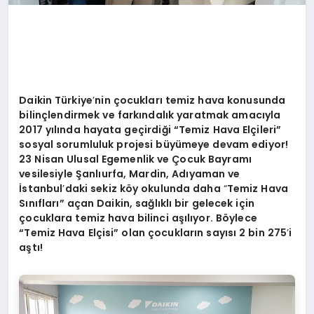
Daikin Türkiye
’
nin çocukları temiz hava konusunda
bilinçlendirmek ve farkı
ndal
ık yaratmak
amacıyla
2017 yılında hayata geçirdiği “Temiz Hava Elçileri”
sosyal sorumluluk projesi büyümeye devam ediyor!
23 Nisan Ulusal Egemenlik ve Çocuk Bayramı
vesilesiyle Şanlıurfa, Mardin, Adıyaman ve
İstanbul
’
daki sekiz k
ö
y okulunda daha
“
Temiz Hava
Sınıfları” açan Daikin, sağlıklı bir gelecek için
çocuklara temiz hava bilinci aşılıyor. B
ö
ylece
“Temiz Hava Elçisi” olan çocukların sayısı 2 bin 275
’
i
aştı
!