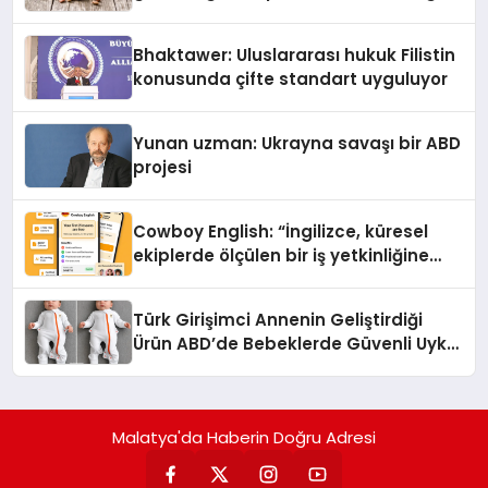
Kedi Mamasının İyi Sindirildiğini
Ortaya Koydu
Bhaktawer: Uluslararası hukuk Filistin
konusunda çifte standart uyguluyor
Yunan uzman: Ukrayna savaşı bir ABD
projesi
Cowboy English: “İngilizce, küresel
ekiplerde ölçülen bir iş yetkinliğine
dönüşüyor”
Türk Girişimci Annenin Geliştirdiği
Ürün ABD’de Bebeklerde Güvenli Uyku
Standardına Yeni Bir Bakış Açısı
Getiriyor.
Malatya'da Haberin Doğru Adresi