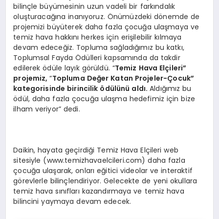
bilinçle büyümesinin uzun vadeli bir farkındalık
oluşturacağına inanıyoruz. Önümüzdeki dönemde de
projemizi büyüterek daha fazla çocuğa ulaşmaya ve
temiz hava hakkını herkes için erişilebilir kılmaya
devam edeceğiz. Topluma sağladığımız bu katkı,
Toplumsal Fayda Ödülleri kapsamında da takdir
edilerek ödüle layık görüldü. “
Temiz Hava Elçileri”
projemiz,
“
Topluma Değer Katan Projeler-Çocuk”
kategorisinde birincilik
ö
dülünü aldı.
Aldığımız bu
ödül, daha fazla çocuğa ulaşma hedefimiz için bize
ilham veriyor” dedi.
Daikin, hayata geçirdiği Temiz Hava Elçileri web
sitesiyle (www.temizhavaelcileri.com) daha fazla
çocuğa ulaşarak, onları eğitici videolar ve interaktif
görevlerle bilinçlendiriyor. Gelecekte de yeni okullara
temiz hava sınıfları kazandırmaya ve temiz hava
bilincini yaymaya devam edecek.