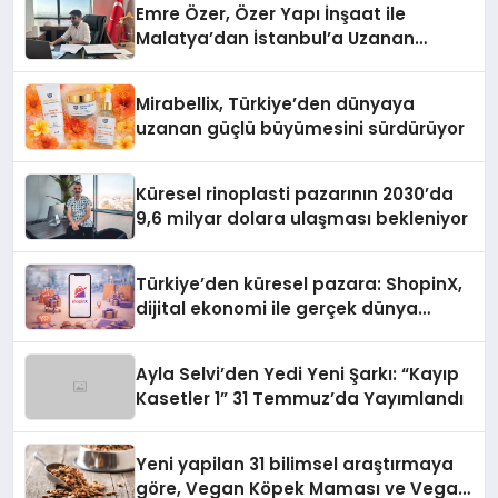
Emre Özer, Özer Yapı İnşaat ile
Malatya’dan İstanbul’a Uzanan
Başarı Hikâyesi Yazıyor
Mirabellix, Türkiye’den dünyaya
uzanan güçlü büyümesini sürdürüyor
Küresel rinoplasti pazarının 2030’da
9,6 milyar dolara ulaşması bekleniyor
Türkiye’den küresel pazara: ShopinX,
dijital ekonomi ile gerçek dünya
alışverişini bir araya getirmeyi
hedefliyor
Ayla Selvi’den Yedi Yeni Şarkı: “Kayıp
Kasetler 1” 31 Temmuz’da Yayımlandı
Yeni yapilan 31 bilimsel araştırmaya
göre, Vegan Köpek Maması ve Vegan