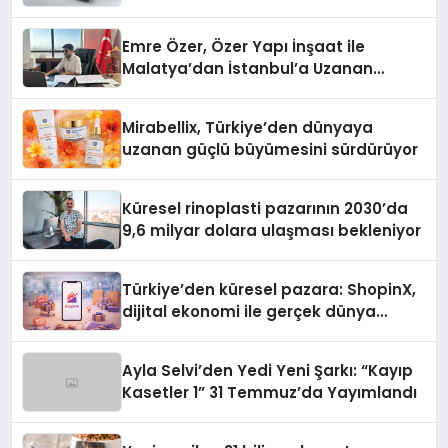
Emre Özer, Özer Yapı İnşaat ile
Malatya’dan İstanbul’a Uzanan
Başarı Hikâyesi Yazıyor
Mirabellix, Türkiye’den dünyaya
uzanan güçlü büyümesini sürdürüyor
Küresel rinoplasti pazarının 2030’da
9,6 milyar dolara ulaşması bekleniyor
Türkiye’den küresel pazara: ShopinX,
dijital ekonomi ile gerçek dünya
alışverişini bir araya getirmeyi
hedefliyor
Ayla Selvi’den Yedi Yeni Şarkı: “Kayıp
Kasetler 1” 31 Temmuz’da Yayımlandı