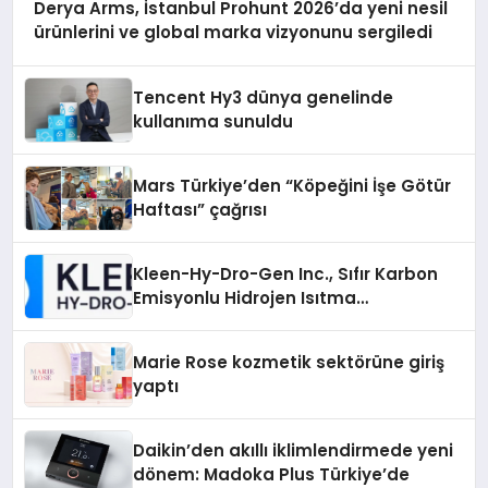
Derya Arms, İstanbul Prohunt 2026’da yeni nesil
ürünlerini ve global marka vizyonunu sergiledi
Tencent Hy3 dünya genelinde
kullanıma sunuldu
Mars Türkiye’den “Köpeğini İşe Götür
Haftası” çağrısı
Kleen-Hy-Dro-Gen Inc., Sıfır Karbon
Emisyonlu Hidrojen Isıtma
Teknolojisinde ISO ve TSSA
Düzenleyici Onaylarını Aldı
Marie Rose kozmetik sektörüne giriş
yaptı
Daikin’den akıllı iklimlendirmede yeni
dönem: Madoka Plus Türkiye’de