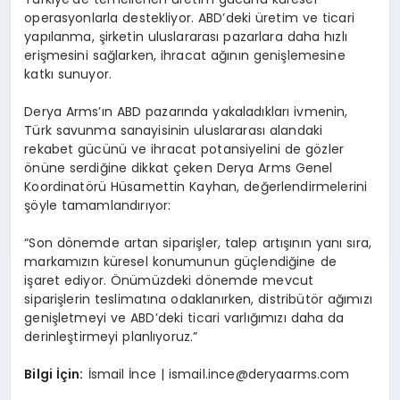
operasyonlarla destekliyor. ABD’deki üretim ve ticari
yapılanma, şirketin uluslararası pazarlara daha hızlı
erişmesini sağlarken, ihracat ağının genişlemesine
katkı sunuyor.
Derya Arms’ın ABD pazarında yakaladıkları ivmenin,
Türk savunma sanayisinin uluslararası alandaki
rekabet gücünü ve ihracat potansiyelini de gözler
önüne serdiğine dikkat çeken Derya Arms Genel
Koordinatörü Hüsamettin Kayhan, değerlendirmelerini
şöyle tamamlandırıyor:
“Son dönemde artan siparişler, talep artışının yanı sıra,
markamızın küresel konumunun güçlendiğine de
işaret ediyor. Önümüzdeki dönemde mevcut
siparişlerin teslimatına odaklanırken, distribütör ağımızı
genişletmeyi ve ABD’deki ticari varlığımızı daha da
derinleştirmeyi planlıyoruz.”
Bilgi İç
in:
İsmail İnce |
ismail.ince@deryaarms.com