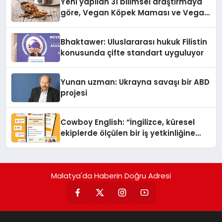
Yeni yapilan 31 bilimsel araştırmaya
göre, Vegan Köpek Maması ve Vegan
Kedi Mamasının İyi Sindirildiğini
Ortaya Koydu
Bhaktawer: Uluslararası hukuk Filistin
konusunda çifte standart uyguluyor
Yunan uzman: Ukrayna savaşı bir ABD
projesi
Cowboy English: “İngilizce, küresel
ekiplerde ölçülen bir iş yetkinliğine
dönüşüyor”
Malatya'da Haberin Doğru Adresi