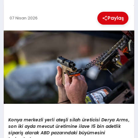
EKONOMI
Paylaş
07 Nisan 2026
MAGAZIN
SAĞLIK
SIYASET
SPOR
TEKNOLOJI
Konya merkezli yerli ateşli silah üreticisi Derya Arms,
son iki ayda mevcut üretimine ilave 15 bin adetlik
sipariş alarak ABD pazarındaki büyümesini