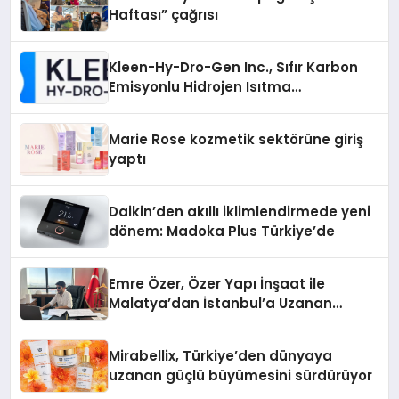
Haftası” çağrısı
Kleen-Hy-Dro-Gen Inc., Sıfır Karbon
Emisyonlu Hidrojen Isıtma
Teknolojisinde ISO ve TSSA
Düzenleyici Onaylarını Aldı
Marie Rose kozmetik sektörüne giriş
yaptı
Daikin’den akıllı iklimlendirmede yeni
dönem: Madoka Plus Türkiye’de
Emre Özer, Özer Yapı İnşaat ile
Malatya’dan İstanbul’a Uzanan
Başarı Hikâyesi Yazıyor
Mirabellix, Türkiye’den dünyaya
uzanan güçlü büyümesini sürdürüyor