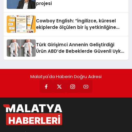
projesi
Cowboy English: “İngilizce, küresel
ekiplerde ölçülen bir iş yetkinliğine
dönüşüyor”
Türk Girişimci Annenin Geliştirdiği
Ürün ABD’de Bebeklerde Güvenli Uyku
Standardına Yeni Bir Bakış Açısı
Getiriyor.
Malatya'da Haberin Doğru Adresi