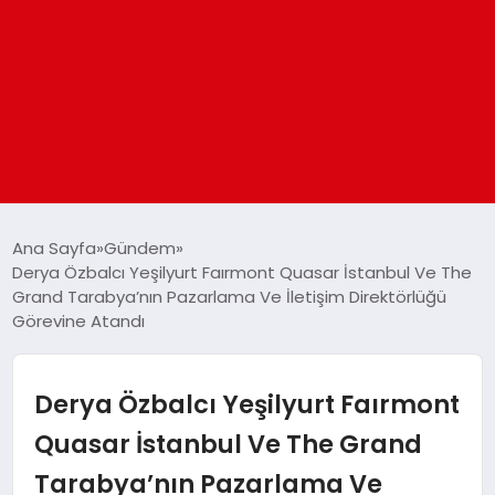
ANASAYFA
Ana Sayfa
Gündem
Derya Özbalcı Yeşilyurt Faırmont Quasar İstanbul Ve The
Grand Tarabya’nın Pazarlama Ve İletişim Direktörlüğü
GÜNDEM
Görevine Atandı
DÜNYA
Derya Özbalcı Yeşilyurt Faırmont
EĞITIM
Quasar İstanbul Ve The Grand
Tarabya’nın Pazarlama Ve