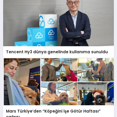
Tencent Hy3 dünya genelinde kullanıma sunuldu
Mars Türkiye’den “Köpeğini İşe Götür Haftası”
çağrısı