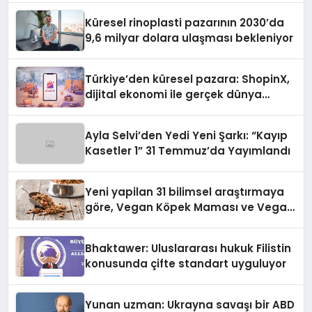
Küresel rinoplasti pazarının 2030’da
9,6 milyar dolara ulaşması bekleniyor
Türkiye’den küresel pazara: ShopinX,
dijital ekonomi ile gerçek dünya
alışverişini bir araya getirmeyi
hedefliyor
Ayla Selvi’den Yedi Yeni Şarkı: “Kayıp
Kasetler 1” 31 Temmuz’da Yayımlandı
Yeni yapilan 31 bilimsel araştırmaya
göre, Vegan Köpek Maması ve Vegan
Kedi Mamasının İyi Sindirildiğini
Ortaya Koydu
Bhaktawer: Uluslararası hukuk Filistin
konusunda çifte standart uyguluyor
Yunan uzman: Ukrayna savaşı bir ABD