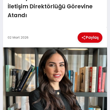
EKONOMI
İletişim Direktörlüğü Görevine
Atandı
MAGAZIN
SAĞLIK
Paylaş
02 Mart 2026
SIYASET
SPOR
TEKNOLOJI