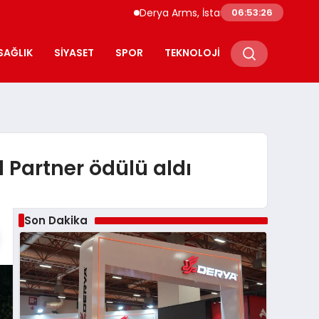
Derya Arms, İstanbul Prohunt 2026’da yeni nesil
06:53:27
SAĞLIK
SIYASET
SPOR
TEKNOLOJI
 Partner ödülü aldı
Son Dakika