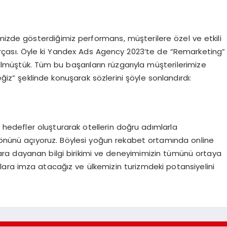
mizde gösterdiğimiz performans, müşterilere özel ve etkili
çası. Öyle ki Yandex Ads Agency 2023‘te de “Remarketing”
ülmüştük. Tüm bu başarıların rüzgarıyla müşterilerimize
” şeklinde konuşarak sözlerini şöyle sonlandırdı:
k hedefler oluşturarak otellerin doğru adımlarla
nın önünü açıyoruz. Böylesi yoğun rekabet ortamında online
llara dayanan bilgi birikimi ve deneyimimizin tümünü ortaya
ara imza atacağız ve ülkemizin turizmdeki potansiyelini