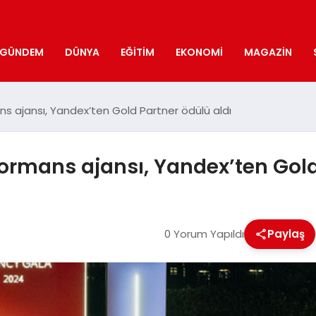
GÜNDEM
DÜNYA
EĞITIM
EKONOMI
MAGAZIN
ns ajansı, Yandex’ten Gold Partner ödülü aldı
formans ajansı, Yandex’ten Gold
0 Yorum Yapıldı
Paylaş