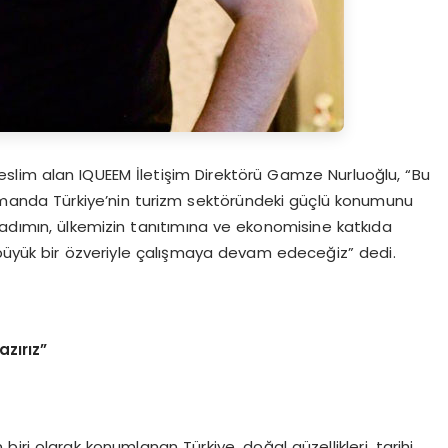
slim alan IQUEEM İletişim Direktörü Gamze Nurluoğlu, “Bu
zamanda Türkiye’nin turizm sektöründeki güçlü konumunu
 adımın, ülkemizin tanıtımına ve ekonomisine katkıda
 büyük bir özveriyle çalışmaya devam edeceğiz” dedi.
zırız”
ri olarak konumlanan Türkiye, doğal güzellikleri, tarihi