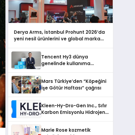
Derya Arms, İstanbul Prohunt 2026’da
yeni nesil ürünlerini ve global marka
vizyonunu sergiledi
Tencent Hy3 dünya
genelinde kullanıma
sunuldu
Mars Türkiye’den “Köpeğini
İşe Götür Haftası” çağrısı
Kleen-Hy-Dro-Gen Inc., Sıfır
Karbon Emisyonlu Hidrojen
Isıtma Teknolojisinde ISO ve
TSSA Düzenleyici Onaylarını
Marie Rose kozmetik
Aldı