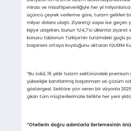
mirası ve misafirperverliğiyle her yıl milyonlarca
üçüncü çeyrek verilerine göre, turizm gelirleri 
milyar dolara ulaştı. Ziyaretçi sayısı ise geçen
kişiye ulaşırken, bunun %14,7’si ülkemizi ziyaret
konusu tablonun Türkiye’nin turizmdeki güçlü poz
başarısını ortaya koyduğunu aktaran IQUEEM Kur
“Bu ödül, 16 yıldır turizm sektöründeki premium
yükselişle kanıtlanmış başarımızın ve çözüm odak
göstergesi. Sektöre yön veren bir vizyonla 202
çıkan tüm müşterilerimizle birlikte her yeni yıl
“Otellerin doğru adımlarla ilerlemesinin ön