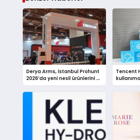
Derya Arms, İstanbul Prohunt
Tencent 
2026’da yeni nesil ürünlerini ve
kullanım
global marka vizyonunu
sergiledi