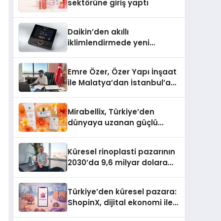
sektörüne giriş yaptı
Daikin’den akıllı
iklimlendirmede yeni
dönem: Madoka Plus
Türkiye’de
Emre Özer, Özer Yapı İnşaat
ile Malatya’dan İstanbul’a
Uzanan Başarı Hikâyesi
Yazıyor
Mirabellix, Türkiye’den
dünyaya uzanan güçlü
büyümesini sürdürüyor
Küresel rinoplasti pazarının
2030’da 9,6 milyar dolara
ulaşması bekleniyor
Türkiye’den küresel pazara:
ShopinX, dijital ekonomi ile
gerçek dünya alışverişini bir