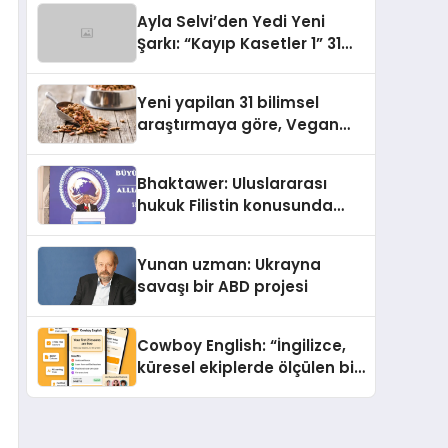
araya getirmeyi hedefliyor
Ayla Selvi’den Yedi Yeni
Şarkı: “Kayıp Kasetler 1” 31
Temmuz’da Yayımlandı
Yeni yapilan 31 bilimsel
araştırmaya göre, Vegan
Köpek Maması ve Vegan
Kedi Mamasının İyi
Bhaktawer: Uluslararası
Sindirildiğini Ortaya Koydu
hukuk Filistin konusunda
çifte standart uyguluyor
Yunan uzman: Ukrayna
savaşı bir ABD projesi
Cowboy English: “İngilizce,
küresel ekiplerde ölçülen bir
iş yetkinliğine dönüşüyor”