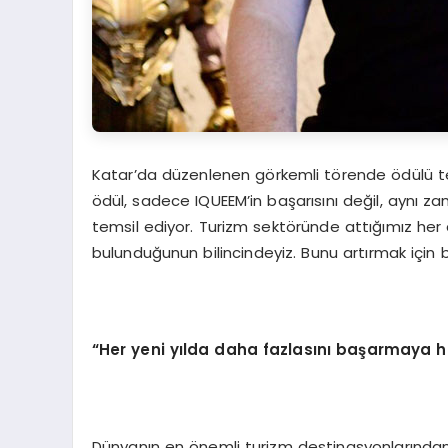
Katar’da düzenlenen görkemli törende ödülü te
ödül, sadece IQUEEM’in başarısını değil, aynı 
temsil ediyor. Turizm sektöründe attığımız her
bulunduğunun bilincindeyiz. Bunu artırmak için
“Her yeni yılda daha fazlasını başarmaya ha
Dünyanın en önemli turizm destinasyonlarından bi