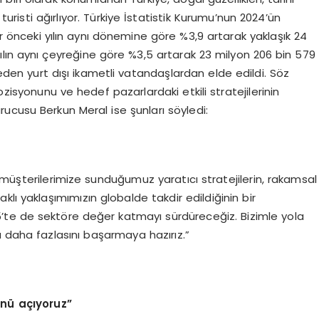
 turisti ağırlıyor. Türkiye İstatistik Kurumu’nun 2024’ün
bir önceki yılın aynı dönemine göre %3,9 artarak yaklaşık 24
 yılın aynı çeyreğine göre %3,5 artarak 23 milyon 206 bin 579
 eden yurt dışı ikametli vatandaşlardan elde edildi. Söz
isyonunu ve hedef pazarlardaki etkili stratejilerinin
ucusu Berkun Meral ise şunları söyledi:
 müşterilerimize sunduğumuz yaratıcı stratejilerin, rakamsal
lı yaklaşımımızın globalde takdir edildiğinin bir
5’te de sektöre değer katmayı sürdüreceğiz. Bizimle yola
da daha fazlasını başarmaya hazırız.”
ünü açıyoruz”