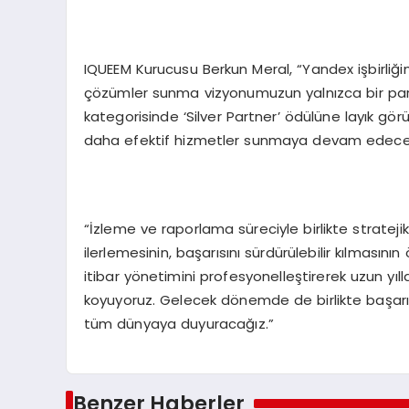
IQUEEM Kurucusu Berkun Meral, “Yandex işbirliği
çözümler sunma vizyonumuzun yalnızca bir par
kategorisinde ‘Silver Partner’ ödülüne layık gör
daha efektif hizmetler sunmaya devam edeceğiz
“İzleme ve raporlama süreciyle birlikte strateji
ilerlemesinin, başarısını sürdürülebilir kılması
itibar yönetimini profesyonelleştirerek uzun yı
koyuyoruz. Gelecek dönemde de birlikte başarıl
tüm dünyaya duyuracağız.”
Benzer Haberler