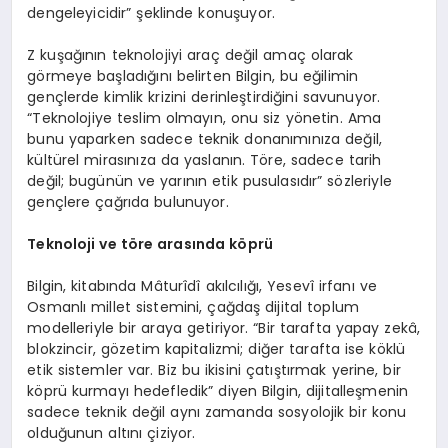
dengeleyicidir” şeklinde konuşuyor.
Z kuşağının teknolojiyi araç değil amaç olarak
görmeye başladığını belirten Bilgin, bu eğilimin
gençlerde kimlik krizini derinleştirdiğini savunuyor.
“Teknolojiye teslim olmayın, onu siz yönetin. Ama
bunu yaparken sadece teknik donanımınıza değil,
kültürel mirasınıza da yaslanın. Töre, sadece tarih
değil; bugünün ve yarının etik pusulasıdır” sözleriyle
gençlere çağrıda bulunuyor.
Teknoloji ve t
ö
re arasında k
ö
prü
Bilgin, kitabında Mâturîdî akılcılığı, Yesevî irfanı ve
Osmanlı millet sistemini, çağdaş dijital toplum
modelleriyle bir araya getiriyor. “Bir tarafta yapay zekâ,
blokzincir, gözetim kapitalizmi; diğer tarafta ise köklü
etik sistemler var. Biz bu ikisini çatıştırmak yerine, bir
köprü kurmayı hedefledik” diyen Bilgin, dijitalleşmenin
sadece teknik değil aynı zamanda sosyolojik bir konu
olduğunun altını çiziyor.