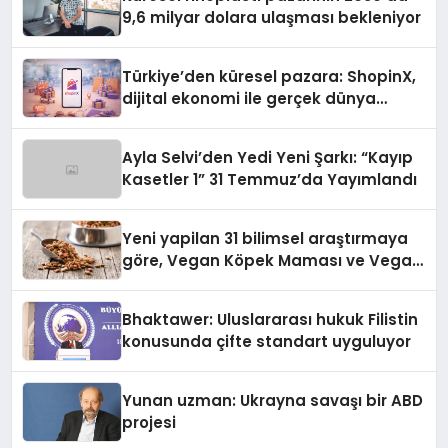
9,6 milyar dolara ulaşması bekleniyor
Türkiye’den küresel pazara: ShopinX,
dijital ekonomi ile gerçek dünya
alışverişini bir araya getirmeyi
hedefliyor
Ayla Selvi’den Yedi Yeni Şarkı: “Kayıp
Kasetler 1” 31 Temmuz’da Yayımlandı
Yeni yapilan 31 bilimsel araştırmaya
göre, Vegan Köpek Maması ve Vegan
Kedi Mamasının İyi Sindirildiğini
Ortaya Koydu
Bhaktawer: Uluslararası hukuk Filistin
konusunda çifte standart uyguluyor
Yunan uzman: Ukrayna savaşı bir ABD
projesi