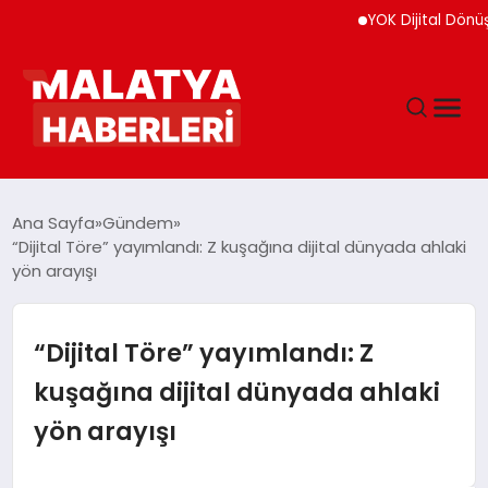
YOK Dijital Dönüşüm İçin
ANASAYFA
Ana Sayfa
Gündem
“Dijital Töre” yayımlandı: Z kuşağına dijital dünyada ahlaki
yön arayışı
GÜNDEM
DÜNYA
“Dijital Töre” yayımlandı: Z
kuşağına dijital dünyada ahlaki
EĞITIM
yön arayışı
EKONOMI