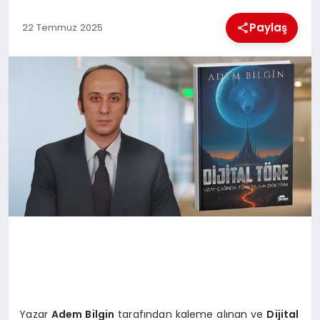
Paylaş
22 Temmuz 2025
MAGAZIN
SAĞLIK
SIYASET
SPOR
TEKNOLOJI
Yazar
Adem Bilgin
tarafından kaleme alınan ve
Dijital