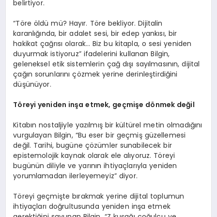
belirtiyor.
“Töre öldü mü? Hayır. Töre bekliyor. Dijitalin
karanlığında, bir adalet sesi, bir edep yankısı, bir
hakikat çağrısı olarak… Biz bu kitapla, o sesi yeniden
duyurmak istiyoruz” ifadelerini kullanan Bilgin,
geleneksel etik sistemlerin çağ dışı sayılmasının, dijital
çağın sorunlarını çözmek yerine derinleştirdiğini
düşünüyor.
T
ö
reyi yeniden inşa etmek, geçmişe d
ö
nmek değil
Kitabın nostaljiyle yazılmış bir kültürel metin olmadığını
vurgulayan Bilgin, “Bu eser bir geçmiş güzellemesi
değil. Tarihi, bugüne çözümler sunabilecek bir
epistemolojik kaynak olarak ele alıyoruz. Töreyi
bugünün diliyle ve yarının ihtiyaçlarıyla yeniden
yorumlamadan ilerleyemeyiz” diyor.
Töreyi geçmişte bırakmak yerine dijital toplumun
ihtiyaçları doğrultusunda yeniden inşa etmek
gerektiğini savunan Bilgin, “Z kuşağı çoğulcu ve