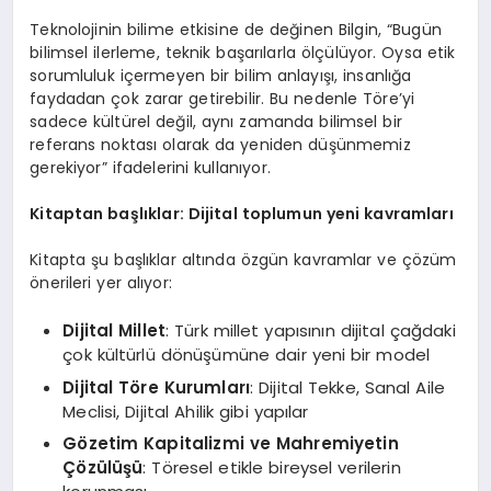
Teknolojinin bilime etkisine de değinen Bilgin, “Bugün
bilimsel ilerleme, teknik başarılarla ölçülüyor. Oysa etik
sorumluluk içermeyen bir bilim anlayışı, insanlığa
faydadan çok zarar getirebilir. Bu nedenle Töre’yi
sadece kültürel değil, aynı zamanda bilimsel bir
referans noktası olarak da yeniden düşünmemiz
gerekiyor” ifadelerini kullanıyor.
Kitaptan başlıklar: Dijital toplumun yeni kavramları
Kitapta şu başlıklar altında özgün kavramlar ve çözüm
önerileri yer alıyor:
Dijital Millet
: Türk millet yapısının dijital çağdaki
çok kültürlü dönüşümüne dair yeni bir model
Dijital T
ö
re Kurumları
: Dijital Tekke, Sanal Aile
Meclisi, Dijital Ahilik gibi yapılar
G
ö
zetim Kapitalizmi ve Mahremiyetin
Çözülüşü
: Töresel etikle bireysel verilerin