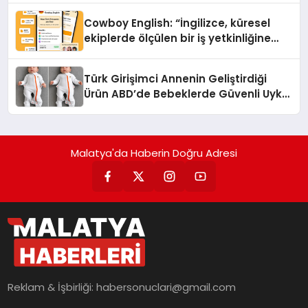
Cowboy English: “İngilizce, küresel
ekiplerde ölçülen bir iş yetkinliğine
dönüşüyor”
Türk Girişimci Annenin Geliştirdiği
Ürün ABD’de Bebeklerde Güvenli Uyku
Standardına Yeni Bir Bakış Açısı
Getiriyor.
Malatya'da Haberin Doğru Adresi
Reklam & İşbirliği:
habersonuclari@gmail.com