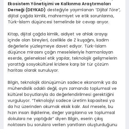
Ekosistem Y
ö
netişimi ve Kalkınma Araştırmaları
Derneği (DEYKAD)
desteğiyle yayımlanan
“Dijital T
ö
re”
,
dijital çağda kimlik, mahremiyet ve etik sorunlarına,
Türk-İslam düşüncesi temelinde bir cevap arıyor.
Kitap, dijital çağda kimlik, aidiyet ve ahlak arayışı
içinde olan bireyleri, özellikle de Z kuşağını, kadim
değerlerle yüzleşmeye davet ediyor. Türk-İslam
düşünce mirasını çağın meseleleriyle harmanlayan
eserde, geleneksel etik yapılar, teknolojik gelişmelerin
yarattığı sosyokültürel krizlere karşı bir tür çözüm
haritası olarak sunuluyor.
Bilgin, teknolojik dönüşümün sadece ekonomik ya da
mühendislik odaklı değil, aynı zamanda toplumsal ve
kültürel boyutlarıyla da değerlendirilmesi gerektiğini
vurguluyor. “Teknolojiyi sadece üretim kapasitesi ya
da hız üzerinden okumak eksik kalır. Asıl mesele, bu
hızın insan ilişkilerine, değer yargılarına ve toplumsal
dokulara ne yaptığıdır” diyen Bilgin, eserin çıkış
noktasını bu sorulara verilen yanıtların oluşturduğunu