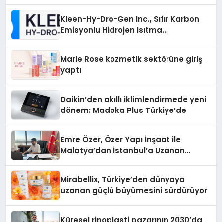
Kleen-Hy-Dro-Gen Inc., Sıfır Karbon
Emisyonlu Hidrojen Isıtma
Teknolojisinde ISO ve TSSA
Düzenleyici Onaylarını Aldı
Marie Rose kozmetik sektörüne giriş
yaptı
Daikin’den akıllı iklimlendirmede yeni
dönem: Madoka Plus Türkiye’de
Emre Özer, Özer Yapı İnşaat ile
Malatya’dan İstanbul’a Uzanan
Başarı Hikâyesi Yazıyor
Mirabellix, Türkiye’den dünyaya
uzanan güçlü büyümesini sürdürüyor
Küresel rinoplasti pazarının 2030’da