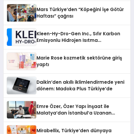
Mars Türkiye’den “Köpeğini İşe Götür
Haftası” çağrısı
Kleen-Hy-Dro-Gen Inc., Sıfır Karbon
Emisyonlu Hidrojen Isıtma
Teknolojisinde ISO ve TSSA
Düzenleyici Onaylarını Aldı
Marie Rose kozmetik sektörüne giriş
yaptı
Daikin’den akıllı iklimlendirmede yeni
dönem: Madoka Plus Türkiye’de
Emre Özer, Özer Yapı İnşaat ile
Malatya’dan İstanbul’a Uzanan
Başarı Hikâyesi Yazıyor
Mirabellix, Türkiye’den dünyaya