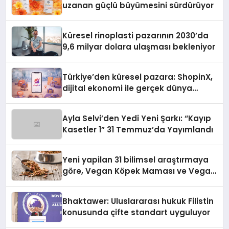
uzanan güçlü büyümesini sürdürüyor
Küresel rinoplasti pazarının 2030’da
9,6 milyar dolara ulaşması bekleniyor
Türkiye’den küresel pazara: ShopinX,
dijital ekonomi ile gerçek dünya
alışverişini bir araya getirmeyi
hedefliyor
Ayla Selvi’den Yedi Yeni Şarkı: “Kayıp
Kasetler 1” 31 Temmuz’da Yayımlandı
Yeni yapilan 31 bilimsel araştırmaya
göre, Vegan Köpek Maması ve Vegan
Kedi Mamasının İyi Sindirildiğini
Ortaya Koydu
Bhaktawer: Uluslararası hukuk Filistin
konusunda çifte standart uyguluyor