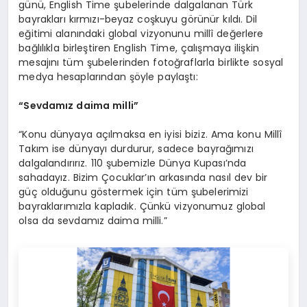
günü, English Time şubelerinde dalgalanan Türk
bayrakları kırmızı-beyaz coşkuyu görünür kıldı. Dil
eğitimi alanındaki global vizyonunu millî değerlere
bağlılıkla birleştiren English Time, çalışmaya ilişkin
mesajını tüm şubelerinden fotoğraflarla birlikte sosyal
medya hesaplarından şöyle paylaştı:
“Sevdamız daima milli”
“Konu dünyaya açılmaksa en iyisi biziz. Ama konu Millî
Takım ise dünyayı durdurur, sadece bayrağımızı
dalgalandırırız. 110 şubemizle Dünya Kupası’nda
sahadayız. Bizim Çocuklar’ın arkasında nasıl dev bir
güç olduğunu göstermek için tüm şubelerimizi
bayraklarımızla kapladık. Çünkü vizyonumuz global
olsa da sevdamız daima milli.”