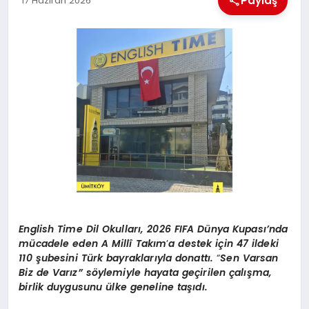
Paylaş
17 Haziran 2026
EKONOMI
MAGAZIN
SAĞLIK
SIYASET
SPOR
TEKNOLOJI
English Time Dil Okulları, 2026 FIFA Dünya Kupası’nda
mücadele eden A Millî Takım
’
a destek için 47 ildeki
110 şubesini Türk bayraklarıyla donattı.
“
Sen Varsan
Biz de Varız” söylemiyle hayata geçirilen çalışma,
birlik duygusunu ülke geneline taşıdı.