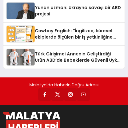
Yunan uzman: Ukrayna savaşı bir ABD
projesi
Cowboy English: “İngilizce, küresel
ekiplerde ölçülen bir iş yetkinliğine
dönüşüyor”
Türk Girişimci Annenin Geliştirdiği
Ürün ABD’de Bebeklerde Güvenli Uyku
Standardına Yeni Bir Bakış Açısı
Getiriyor.
Malatya'da Haberin Doğru Adresi