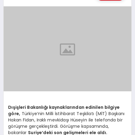
MAGAZIN
SAĞLIK
SIYASET
SPOR
TEKNOLOJI
Dışişleri Bakanlığı kaynaklarından edinilen bilgiye
göre,
Türkiye’nin Milli İstihbarat Teşkilatı (MİT) Başkanı
Hakan Fidan, Iraklı mevkidaşı Hüseyin ile telefonda bir
görüşme gerçekleştirdi. Görüşme kapsamında,
bakanlar
Suriye’deki son gelişmeleri ele aldı.