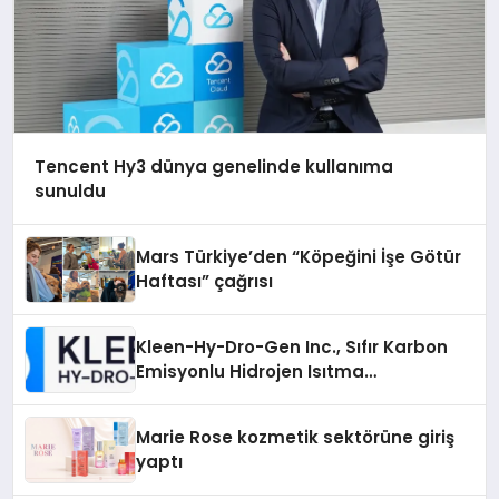
Tencent Hy3 dünya genelinde kullanıma
sunuldu
Mars Türkiye’den “Köpeğini İşe Götür
Haftası” çağrısı
Kleen-Hy-Dro-Gen Inc., Sıfır Karbon
Emisyonlu Hidrojen Isıtma
Teknolojisinde ISO ve TSSA
Düzenleyici Onaylarını Aldı
Marie Rose kozmetik sektörüne giriş
yaptı