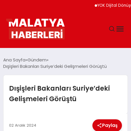
YOK Dijital Dönüşüm İçi
ANASAYFA
Ana Sayfa
Gündem
Dışişleri Bakanları Suriye’deki Gelişmeleri Görüştü
GÜNDEM
Dışişleri Bakanları Suriye’deki
DÜNYA
Gelişmeleri Görüştü
EĞITIM
Paylaş
02 Aralık 2024
EKONOMI