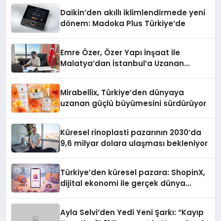
Daikin’den akıllı iklimlendirmede yeni
dönem: Madoka Plus Türkiye’de
Emre Özer, Özer Yapı İnşaat ile
Malatya’dan İstanbul’a Uzanan
Başarı Hikâyesi Yazıyor
Mirabellix, Türkiye’den dünyaya
uzanan güçlü büyümesini sürdürüyor
Küresel rinoplasti pazarının 2030’da
9,6 milyar dolara ulaşması bekleniyor
Türkiye’den küresel pazara: ShopinX,
dijital ekonomi ile gerçek dünya
alışverişini bir araya getirmeyi
hedefliyor
Ayla Selvi’den Yedi Yeni Şarkı: “Kayıp