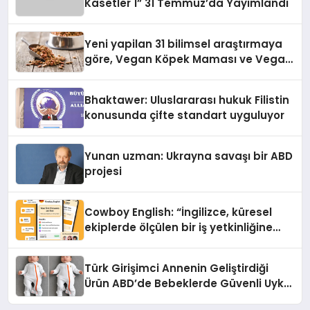
Kasetler 1” 31 Temmuz’da Yayımlandı
Yeni yapilan 31 bilimsel araştırmaya
göre, Vegan Köpek Maması ve Vegan
Kedi Mamasının İyi Sindirildiğini
Ortaya Koydu
Bhaktawer: Uluslararası hukuk Filistin
konusunda çifte standart uyguluyor
Yunan uzman: Ukrayna savaşı bir ABD
projesi
Cowboy English: “İngilizce, küresel
ekiplerde ölçülen bir iş yetkinliğine
dönüşüyor”
Türk Girişimci Annenin Geliştirdiği
Ürün ABD’de Bebeklerde Güvenli Uyku
Standardına Yeni Bir Bakış Açısı