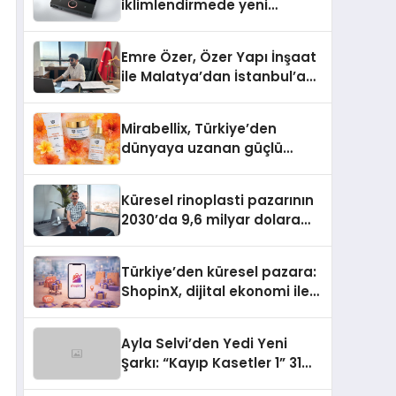
iklimlendirmede yeni
dönem: Madoka Plus
Türkiye’de
Emre Özer, Özer Yapı İnşaat
ile Malatya’dan İstanbul’a
Uzanan Başarı Hikâyesi
Yazıyor
Mirabellix, Türkiye’den
dünyaya uzanan güçlü
büyümesini sürdürüyor
Küresel rinoplasti pazarının
2030’da 9,6 milyar dolara
ulaşması bekleniyor
Türkiye’den küresel pazara:
ShopinX, dijital ekonomi ile
gerçek dünya alışverişini bir
araya getirmeyi hedefliyor
Ayla Selvi’den Yedi Yeni
Şarkı: “Kayıp Kasetler 1” 31
Temmuz’da Yayımlandı