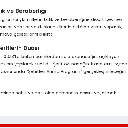
ik ve Beraberliği
gramlarıyla milletin birlik ve beraberliğine dikkat çekmeyi
anlar, vaazlar ve dualarla ülkenin birliğine vurgu yaparak,
aya çalıştıklarını belirtti.
riflerin Duası
00.13’te bütün camilerden sela okunacağını açıklayan
uasının yapılarak Mevlid-i Şerif okunacağını ifade etti. Ayrıca
anizasyonunda “Şehitleri Anma Programı” gerçekleştirileceğini
şiminde şehit ve gazi olan personelin anısını yaşatmak