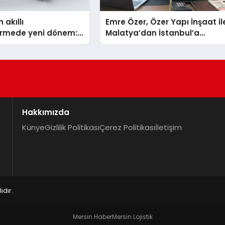
 akıllı
Emre Özer, Özer Yapı İnşaat il
dirmede yeni dönem:
Malatya’dan İstanbul’a
lus Türkiye’de
Uzanan Başarı Hikâyesi
Yazıyor
Hakkımızda
Künye
Gizlilik Politikası
Çerez Politikası
İletişim
dır.
Mersin Haber
Mersin Lojistik