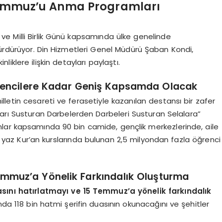
5 Temmuz’u Anma Programları
ve Milli Birlik Günü kapsamında ülke genelinde
 sürdürüyor. Din Hizmetleri Genel Müdürü Şaban Kondi,
klere ilişkin detayları paylaştı.
rencilere Kadar Geniş Kapsamda Olacak
illetin cesareti ve ferasetiyle kazanılan destansı bir zafer
nları Susturan Darbelerden Darbeleri Susturan Selalara”
ramlar kapsamında 90 bin camide, gençlik merkezlerinde, aile
de, yaz Kur’an kurslarında bulunan 2,5 milyondan fazla öğrenci
emmuz’a Yönelik Farkındalık Oluşturma
ını hatırlatmayı ve 15 Temmuz’a yönelik farkındalık
da 118 bin hatmi şerifin duasının okunacağını ve şehitler
.