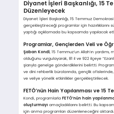
Diyanet İşleri Başkanlığı, 1
Düzenleyecek
Diyanet İşleri Başkanlığı, 15 Temmuz Demokrasi 
gerçekleştireceği programlar için hazırlıklarını
yaptığı açıklamada bu kapsamda yapılacak etkinli
Programlar, Gençlerden Veli ve Öğ
Şaban Kondi
, 15 Temmuz’un Allah’ın yardımı, m
olduğunu vurgulayarak, 81 il ve 922 ilçeye “Eza
şiarıyla genelge gönderdiklerini belirtti. Prog
ve dini rehberlik bürolarında, gençlik ofislerin
ve veliye yönelik etkinlikler gerçekleştirilecek.
FETÖ’nün Hain Yapılanması ve 15 T
Kondi, programlarla
FETÖ’nün hain yapılanmas
oluşturmayı
amaçladıklarını belirtti. Bu kapsam
için anma programları düzenleneceğini aktardı