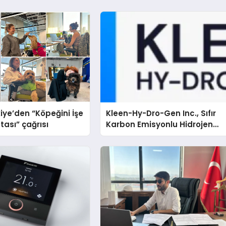
iye’den “Köpeğini İşe
Kleen-Hy-Dro-Gen Inc., Sıfır
tası” çağrısı
Karbon Emisyonlu Hidrojen
Isıtma Teknolojisinde ISO ve
TSSA Düzenleyici Onaylarını
Aldı