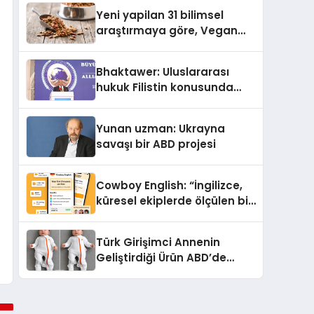
Yeni yapilan 31 bilimsel
araştırmaya göre, Vegan
Köpek Maması ve Vegan
Kedi Mamasının İyi
Bhaktawer: Uluslararası
Sindirildiğini Ortaya Koydu
hukuk Filistin konusunda
çifte standart uyguluyor
Yunan uzman: Ukrayna
savaşı bir ABD projesi
Cowboy English: “İngilizce,
küresel ekiplerde ölçülen bir
iş yetkinliğine dönüşüyor”
Türk Girişimci Annenin
Geliştirdiği Ürün ABD’de
Bebeklerde Güvenli Uyku
Standardına Yeni Bir Bakış
Açısı Getiriyor.