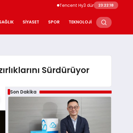
Tencent Hy3 dünya genelinde kullanıma 
23:22:19
SAĞLIK
SIYASET
SPOR
TEKNOLOJI
ırlıklarını Sürdürüyor
Son Dakika