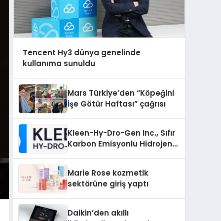
Tencent Hy3 dünya genelinde
kullanıma sunuldu
Mars Türkiye’den “Köpeğini
İşe Götür Haftası” çağrısı
Kleen-Hy-Dro-Gen Inc., Sıfır
Karbon Emisyonlu Hidrojen
Isıtma Teknolojisinde ISO ve
TSSA Düzenleyici Onaylarını
Marie Rose kozmetik
Aldı
sektörüne giriş yaptı
Daikin’den akıllı