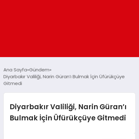
ANASAYFA
Ana Sayfa
Gündem
Diyarbakır Valiliği, Narin Güran’ı Bulmak İçin Üfürükçüye
Gitmedi
GÜNDEM
DÜNYA
Diyarbakır Valiliği, Narin Güran’ı
Bulmak İçin Üfürükçüye Gitmedi
EĞITIM