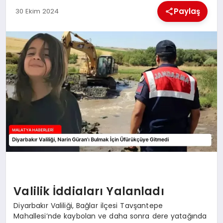
EKONOMI
Paylaş
30 Ekim 2024
MAGAZIN
SAĞLIK
SIYASET
SPOR
TEKNOLOJI
Valilik İddiaları Yalanladı
Diyarbakır Valiliği, Bağlar ilçesi Tavşantepe
Mahallesi’nde kaybolan ve daha sonra dere yatağında