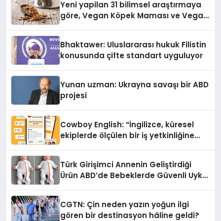
Yeni yapilan 31 bilimsel araştırmaya
göre, Vegan Köpek Maması ve Vegan
Kedi Mamasının İyi Sindirildiğini
Ortaya Koydu
Bhaktawer: Uluslararası hukuk Filistin
konusunda çifte standart uyguluyor
Yunan uzman: Ukrayna savaşı bir ABD
projesi
Cowboy English: “İngilizce, küresel
ekiplerde ölçülen bir iş yetkinliğine
dönüşüyor”
Türk Girişimci Annenin Geliştirdiği
Ürün ABD’de Bebeklerde Güvenli Uyku
Standardına Yeni Bir Bakış Açısı
Getiriyor.
CGTN: Çin neden yazın yoğun ilgi
gören bir destinasyon hâline geldi?