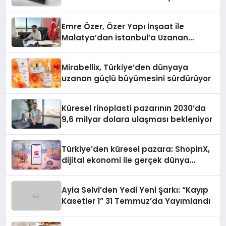
Emre Özer, Özer Yapı İnşaat ile
Malatya’dan İstanbul’a Uzanan
Başarı Hikâyesi Yazıyor
Mirabellix, Türkiye’den dünyaya
uzanan güçlü büyümesini sürdürüyor
Küresel rinoplasti pazarının 2030’da
9,6 milyar dolara ulaşması bekleniyor
Türkiye’den küresel pazara: ShopinX,
dijital ekonomi ile gerçek dünya
alışverişini bir araya getirmeyi
hedefliyor
Ayla Selvi’den Yedi Yeni Şarkı: “Kayıp
Kasetler 1” 31 Temmuz’da Yayımlandı