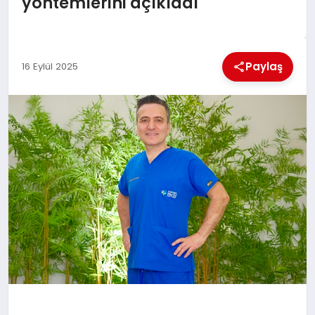
yöntemlerini açıkladı
EKONOMI
MAGAZIN
Paylaş
16 Eylül 2025
SAĞLIK
SIYASET
SPOR
TEKNOLOJI