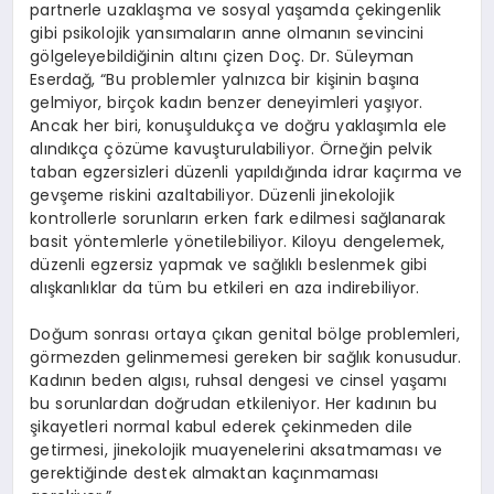
partnerle uzaklaşma ve sosyal yaşamda çekingenlik
gibi psikolojik yansımaların anne olmanın sevincini
gölgeleyebildiğinin altını çizen Doç. Dr. Süleyman
Eserdağ, “Bu problemler yalnızca bir kişinin başına
gelmiyor, birçok kadın benzer deneyimleri yaşıyor.
Ancak her biri, konuşuldukça ve doğru yaklaşımla ele
alındıkça çözüme kavuşturulabiliyor. Örneğin pelvik
taban egzersizleri düzenli yapıldığında idrar kaçırma ve
gevşeme riskini azaltabiliyor. Düzenli jinekolojik
kontrollerle sorunların erken fark edilmesi sağlanarak
basit yöntemlerle yönetilebiliyor. Kiloyu dengelemek,
düzenli egzersiz yapmak ve sağlıklı beslenmek gibi
alışkanlıklar da tüm bu etkileri en aza indirebiliyor.
Doğum sonrası ortaya çıkan genital bölge problemleri,
görmezden gelinmemesi gereken bir sağlık konusudur.
Kadının beden algısı, ruhsal dengesi ve cinsel yaşamı
bu sorunlardan doğrudan etkileniyor. Her kadının bu
şikayetleri normal kabul ederek çekinmeden dile
getirmesi, jinekolojik muayenelerini aksatmaması ve
gerektiğinde destek almaktan kaçınmaması