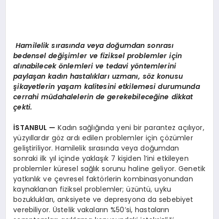
Hamilelik sırasında veya doğumdan sonrası
bedensel değişimler ve fiziksel problemler iç
in
al
ınabilecek
ö
nlemleri ve tedavi y
ö
ntemlerini
paylaşan kadın hastalıkları uzmanı, s
ö
z konusu
şikayetlerin yaşam kalitesini etkilemesi durumunda
cerrahi müdahalelerin de gerekebileceğine dikkat
çekti.
İSTANBUL
—
Kadın sağlığında yeni bir parantez açılıyor,
yüzyıllardır göz ardı edilen problemler için çözümler
geliştiriliyor. Hamilelik sırasında veya doğumdan
sonraki ilk yıl içinde yaklaşık 7 kişiden 1’ini etkileyen
problemler küresel sağlık sorunu haline geliyor. Genetik
yatkınlık ve çevresel faktörlerin kombinasyonundan
kaynaklanan fiziksel problemler; üzüntü, uyku
bozuklukları, anksiyete ve depresyona da sebebiyet
verebiliyor. Üstelik vakaların %50’si, hastaların