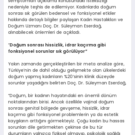
semptomları açıklama konusundaki isteksizliği
nedeniyle teşhis de edilemiyor. Kadınlarda doğum
sonrası sık görülen bedensel ve fonksiyonel etkiler
hakkında detaylı bilgiler paylaşan Kadın Hastalıkları ve
Doğum Uzmanı Doç. Dr. Süleyman Eserdağ,
alınabilecek önlemleri de açıkladı.
“
Doğum sonrası hissizlik, idrar kaçırma gibi
fonksiyonel sorunlar sık g
ö
rülüyor”
Yakın zamanda gerçekleştirilen bir meta analize göre,
Türkiye’nin de dahil olduğu gelişmekte olan ülkelerdeki
doğum yapmış kadınların %20’sinin klinik düzeyde
sorunlar yaşadığını belirten Doç. Dr. Süleyman Eserdağ,
“Doğum, bir kadının hayatındaki en önemli dönüm
noktalarından birisi. Ancak özellikle vajinal doğum
sonrası genital bölgede gevşeme, hissizlik, idrar
kaçırma gibi fonksiyonel problemlerin ya da estetik
kaygıların arttığını görmekteyiz. Çoğu kadın bu hassas
sorunları dile getirmekten çekinse de bu tür
durumların yalnızca fiziksel olmayıp, psikolojik sağlığı