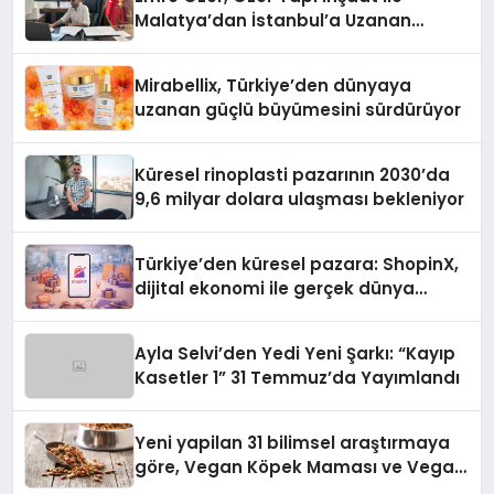
Malatya’dan İstanbul’a Uzanan
Başarı Hikâyesi Yazıyor
Mirabellix, Türkiye’den dünyaya
uzanan güçlü büyümesini sürdürüyor
Küresel rinoplasti pazarının 2030’da
9,6 milyar dolara ulaşması bekleniyor
Türkiye’den küresel pazara: ShopinX,
dijital ekonomi ile gerçek dünya
alışverişini bir araya getirmeyi
hedefliyor
Ayla Selvi’den Yedi Yeni Şarkı: “Kayıp
Kasetler 1” 31 Temmuz’da Yayımlandı
Yeni yapilan 31 bilimsel araştırmaya
göre, Vegan Köpek Maması ve Vegan
Kedi Mamasının İyi Sindirildiğini