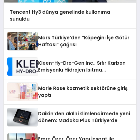
Tencent Hy3 dünya genelinde kullanıma
sunuldu
Mars Türkiye’den “Köpeğini İşe Götür
Haftası” çağrısı
Kleen-Hy-Dro-Gen Inc., Sıfır Karbon
Emisyonlu Hidrojen Isıtma
Teknolojisinde ISO ve TSSA
Düzenleyici Onaylarını Aldı
Marie Rose kozmetik sektörüne giriş
yaptı
Daikin’den akıllı iklimlendirmede yeni
dönem: Madoka Plus Türkiye’de
Emre Özer, Özer Yapı İnşaat ile