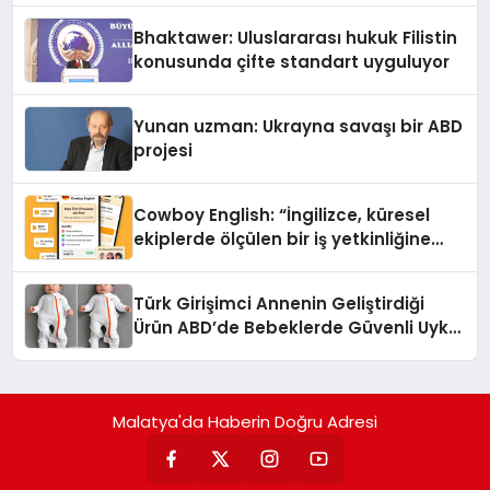
Ortaya Koydu
Bhaktawer: Uluslararası hukuk Filistin
konusunda çifte standart uyguluyor
Yunan uzman: Ukrayna savaşı bir ABD
projesi
Cowboy English: “İngilizce, küresel
ekiplerde ölçülen bir iş yetkinliğine
dönüşüyor”
Türk Girişimci Annenin Geliştirdiği
Ürün ABD’de Bebeklerde Güvenli Uyku
Standardına Yeni Bir Bakış Açısı
Getiriyor.
Malatya'da Haberin Doğru Adresi