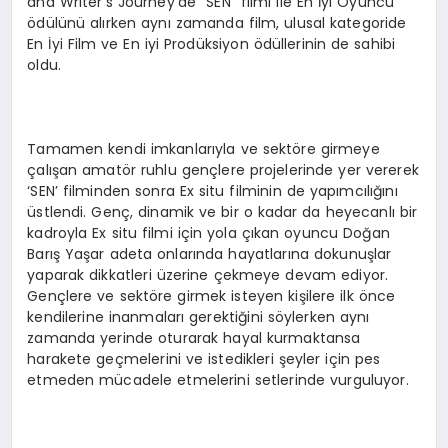
and Writer’s Journey’de “SEN” filmi ile En İyi Oyuncu
ödülünü alırken aynı zamanda film, ulusal kategoride
En İyi Film ve En iyi Prodüksiyon ödüllerinin de sahibi
oldu.
Tamamen kendi imkanlarıyla ve sektöre girmeye
çalışan amatör ruhlu gençlere projelerinde yer vererek
‘SEN’ filminden sonra Ex situ filminin de yapımcılığını
üstlendi. Genç, dinamik ve bir o kadar da heyecanlı bir
kadroyla Ex situ filmi için yola çıkan oyuncu Doğan
Barış Yaşar adeta onlarında hayatlarına dokunuşlar
yaparak dikkatleri üzerine çekmeye devam ediyor.
Gençlere ve sektöre girmek isteyen kişilere ilk önce
kendilerine inanmaları gerektiğini söylerken aynı
zamanda yerinde oturarak hayal kurmaktansa
harakete geçmelerini ve istedikleri şeyler için pes
etmeden mücadele etmelerini setlerinde vurguluyor.