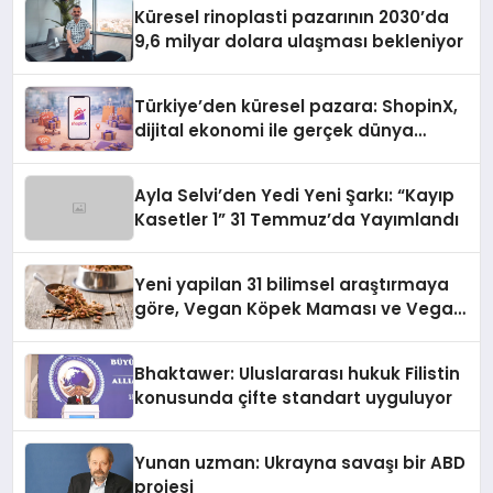
Küresel rinoplasti pazarının 2030’da
9,6 milyar dolara ulaşması bekleniyor
Türkiye’den küresel pazara: ShopinX,
dijital ekonomi ile gerçek dünya
alışverişini bir araya getirmeyi
hedefliyor
Ayla Selvi’den Yedi Yeni Şarkı: “Kayıp
Kasetler 1” 31 Temmuz’da Yayımlandı
Yeni yapilan 31 bilimsel araştırmaya
göre, Vegan Köpek Maması ve Vegan
Kedi Mamasının İyi Sindirildiğini
Ortaya Koydu
Bhaktawer: Uluslararası hukuk Filistin
konusunda çifte standart uyguluyor
Yunan uzman: Ukrayna savaşı bir ABD
projesi