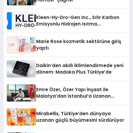
Kleen-Hy-Dro-Gen Inc., Sıfır Karbon
Emisyonlu Hidrojen Isıtma
Teknolojisinde ISO ve TSSA
Düzenleyici Onaylarını Aldı
Marie Rose kozmetik sektörüne giriş
yaptı
Daikin’den akıllı iklimlendirmede yeni
dönem: Madoka Plus Türkiye’de
Emre Özer, Özer Yapı İnşaat ile
Malatya’dan İstanbul’a Uzanan
Başarı Hikâyesi Yazıyor
Mirabellix, Türkiye’den dünyaya
uzanan güçlü büyümesini sürdürüyor