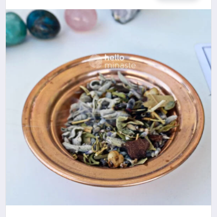
EKONOMI
MAGAZIN
SAĞLIK
SIYASET
SPOR
TEKNOLOJI