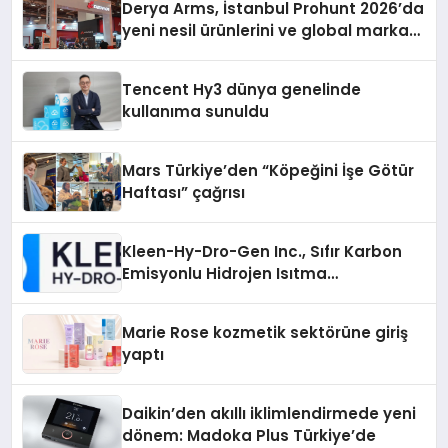
Derya Arms, İstanbul Prohunt 2026’da
yeni nesil ürünlerini ve global marka
vizyonunu sergiledi
Tencent Hy3 dünya genelinde
kullanıma sunuldu
Mars Türkiye’den “Köpeğini İşe Götür
Haftası” çağrısı
Kleen-Hy-Dro-Gen Inc., Sıfır Karbon
Emisyonlu Hidrojen Isıtma
Teknolojisinde ISO ve TSSA
Düzenleyici Onaylarını Aldı
Marie Rose kozmetik sektörüne giriş
yaptı
Daikin’den akıllı iklimlendirmede yeni
dönem: Madoka Plus Türkiye’de