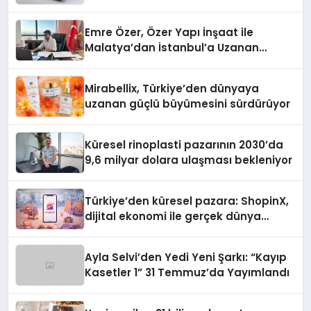
Emre Özer, Özer Yapı İnşaat ile
Malatya’dan İstanbul’a Uzanan
Başarı Hikâyesi Yazıyor
Mirabellix, Türkiye’den dünyaya
uzanan güçlü büyümesini sürdürüyor
Küresel rinoplasti pazarının 2030’da
9,6 milyar dolara ulaşması bekleniyor
Türkiye’den küresel pazara: ShopinX,
dijital ekonomi ile gerçek dünya
alışverişini bir araya getirmeyi
hedefliyor
Ayla Selvi’den Yedi Yeni Şarkı: “Kayıp
Kasetler 1” 31 Temmuz’da Yayımlandı