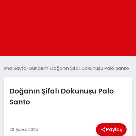
ANASAYFA
Ana Sayfa
Gündem
Doğanın Şifalı Dokunuşu Palo Santo
GÜNDEM
Doğanın Şifalı Dokunuşu Palo
Santo
DÜNYA
EĞITIM
Paylaş
22 Şubat 2025