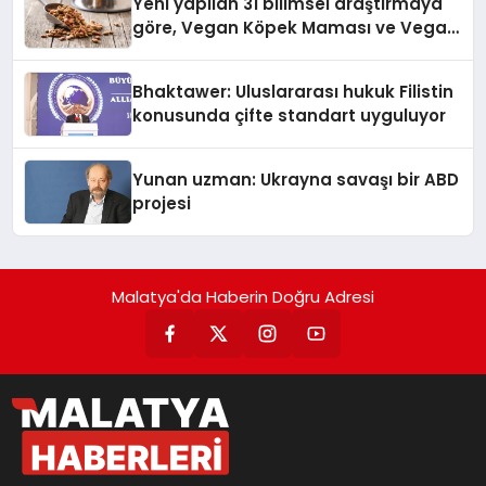
Yeni yapilan 31 bilimsel araştırmaya
göre, Vegan Köpek Maması ve Vegan
Kedi Mamasının İyi Sindirildiğini
Ortaya Koydu
Bhaktawer: Uluslararası hukuk Filistin
konusunda çifte standart uyguluyor
Yunan uzman: Ukrayna savaşı bir ABD
projesi
Malatya'da Haberin Doğru Adresi