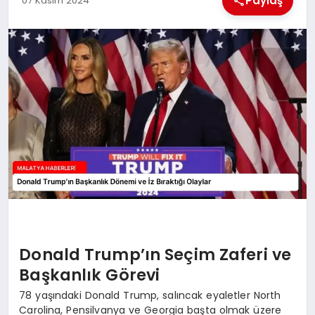
Paylaş
07 Kasım 2024
EKONOMI
MAGAZIN
SAĞLIK
SIYASET
SPOR
TEKNOLOJI
Donald Trump’ın Seçim Zaferi ve
Başkanlık Görevi
78 yaşındaki Donald Trump, salıncak eyaletler North
Carolina, Pensilvanya ve Georgia başta olmak üzere