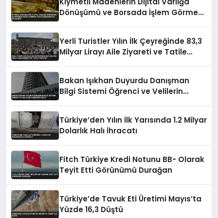
Kıymetli Madenlerin Dijital Varlığa
Dönüşümü ve Borsada İşlem Görmesi
Yeni Düzenlemeyle Belirlendi
Yerli Turistler Yılın İlk Çeyreğinde 83,3
Milyar Lirayı Aile Ziyareti ve Tatile
Harcadı
Bakan Işıkhan Duyurdu Danışman
Bilgi Sistemi Öğrenci ve Velilerin
Erişimine Açıldı
Türkiye’den Yılın İlk Yarısında 1.2 Milyar
Dolarlık Halı İhracatı
Fitch Türkiye Kredi Notunu BB- Olarak
Teyit Etti Görünümü Durağan
Türkiye’de Tavuk Eti Üretimi Mayıs’ta
Yüzde 16,3 Düştü