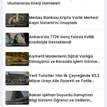
Uluslararası Enerji Hamleleri
Merkez Bankası Kripto Varlık Merkezi
Kayıt Sistemi’ni Onayladı
Ankara’da 7726 Genç Faizsiz Evlilik
Kredisiyle Desteklendi
Kıymetli Madenlerin Dijital Varlığa
Dönüşümü ve Borsada İşlem Görmesi
Yeni Düzenlemeyle Belirlendi
Yerli Turistler Yılın İlk Çeyreğinde 83,3
Milyar Lirayı Aile Ziyareti ve Tatile
Harcadı
Bakan Işıkhan Duyurdu Danışman
Bilgi Sistemi Öğrenci ve Velilerin
Erişimine Açıldı