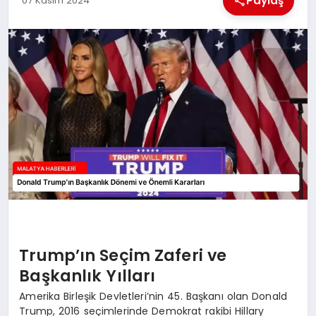
Paylaş
07 Kasım 2024
EKONOMI
MAGAZIN
SAĞLIK
SIYASET
SPOR
TEKNOLOJI
Trump’ın Seçim Zaferi ve
Başkanlık Yılları
Amerika Birleşik Devletleri’nin 45. Başkanı olan Donald
Trump, 2016 seçimlerinde Demokrat rakibi Hillary