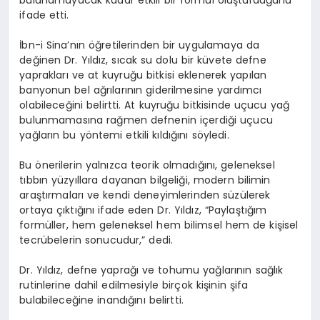
bulunamayacak kadar etkili bir formül oluşturduğunu
ifade etti.
İbn-i Sina’nın öğretilerinden bir uygulamaya da
değinen Dr. Yıldız, sıcak su dolu bir küvete defne
yaprakları ve at kuyruğu bitkisi eklenerek yapılan
banyonun bel ağrılarının giderilmesine yardımcı
olabileceğini belirtti. At kuyruğu bitkisinde uçucu yağ
bulunmamasına rağmen defnenin içerdiği uçucu
yağların bu yöntemi etkili kıldığını söyledi.
Bu önerilerin yalnızca teorik olmadığını, geleneksel
tıbbın yüzyıllara dayanan bilgeliği, modern bilimin
araştırmaları ve kendi deneyimlerinden süzülerek
ortaya çıktığını ifade eden Dr. Yıldız, “Paylaştığım
formüller, hem geleneksel hem bilimsel hem de kişisel
tecrübelerin sonucudur,” dedi.
Dr. Yıldız, defne yaprağı ve tohumu yağlarının sağlık
rutinlerine dahil edilmesiyle birçok kişinin şifa
bulabileceğine inandığını belirtti.