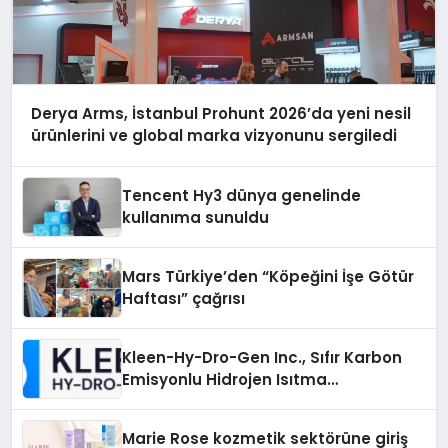
Derya Arms, İstanbul Prohunt 2026’da yeni nesil
ürünlerini ve global marka vizyonunu sergiledi
Tencent Hy3 dünya genelinde
kullanıma sunuldu
Mars Türkiye’den “Köpeğini İşe Götür
Haftası” çağrısı
Kleen-Hy-Dro-Gen Inc., Sıfır Karbon
Emisyonlu Hidrojen Isıtma
Teknolojisinde ISO ve TSSA
Düzenleyici Onaylarını Aldı
Marie Rose kozmetik sektörüne giriş