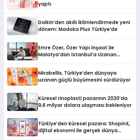
yaptı
Daikin’den akıllı iklimlendirmede yeni
dönem: Madoka Plus Türkiye’de
Emre Özer, Özer Yapı İnşaat ile
Malatya’dan İstanbul’a Uzanan
Başarı Hikâyesi Yazıyor
Mirabellix, Türkiye’den dünyaya
uzanan güçlü büyümesini sürdürüyor
Küresel rinoplasti pazarının 2030’da
9,6 milyar dolara ulaşması bekleniyor
Türkiye’den küresel pazara: ShopinX,
dijital ekonomi ile gerçek dünya
alışverişini bir araya getirmeyi