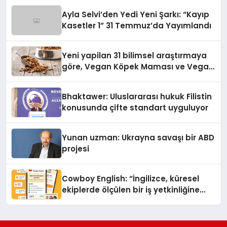
hedefliyor
Ayla Selvi’den Yedi Yeni Şarkı: “Kayıp
Kasetler 1” 31 Temmuz’da Yayımlandı
Yeni yapilan 31 bilimsel araştırmaya
göre, Vegan Köpek Maması ve Vegan
Kedi Mamasının İyi Sindirildiğini
Ortaya Koydu
Bhaktawer: Uluslararası hukuk Filistin
konusunda çifte standart uyguluyor
Yunan uzman: Ukrayna savaşı bir ABD
projesi
Cowboy English: “İngilizce, küresel
ekiplerde ölçülen bir iş yetkinliğine
dönüşüyor”