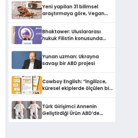
Yeni yapilan 31 bilimsel
araştırmaya göre, Vegan
Köpek Maması ve Vegan
Kedi Mamasının İyi
Bhaktawer: Uluslararası
Sindirildiğini Ortaya Koydu
hukuk Filistin konusunda
çifte standart uyguluyor
Yunan uzman: Ukrayna
savaşı bir ABD projesi
Cowboy English: “İngilizce,
küresel ekiplerde ölçülen bir
iş yetkinliğine dönüşüyor”
Türk Girişimci Annenin
Geliştirdiği Ürün ABD’de
Bebeklerde Güvenli Uyku
Standardına Yeni Bir Bakış
Açısı Getiriyor.