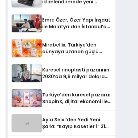
iklimlendirmede yeni
dönem: Madoka Plus
Türkiye’de
Emre Özer, Özer Yapı İnşaat
ile Malatya’dan İstanbul’a
Uzanan Başarı Hikâyesi
Yazıyor
Mirabellix, Türkiye’den
dünyaya uzanan güçlü
büyümesini sürdürüyor
Küresel rinoplasti pazarının
2030’da 9,6 milyar dolara
ulaşması bekleniyor
Türkiye’den küresel pazara:
ShopinX, dijital ekonomi ile
gerçek dünya alışverişini bir
araya getirmeyi hedefliyor
Ayla Selvi’den Yedi Yeni
Şarkı: “Kayıp Kasetler 1” 31
Temmuz’da Yayımlandı