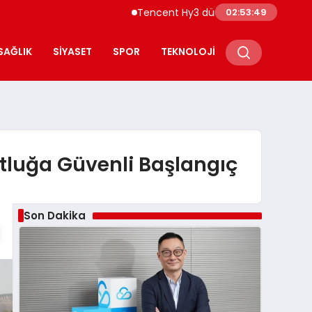
Tencent Hy3 dünya genelinde kullanıma su
02:53:50
SAĞLIK
SIYASET
SPOR
TEKNOLOJI
lotluğa Güvenli Başlangıç
Son Dakika