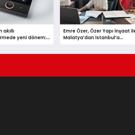
 akıllı
Emre Özer, Özer Yapı İnşaat il
dirmede yeni dönem:
Malatya’dan İstanbul’a
lus Türkiye’de
Uzanan Başarı Hikâyesi
Yazıyor