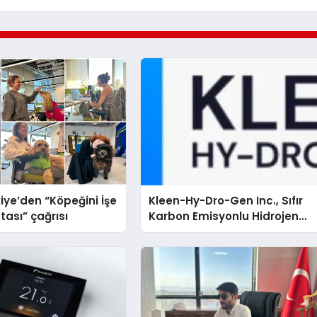
iye’den “Köpeğini İşe
Kleen-Hy-Dro-Gen Inc., Sıfır
tası” çağrısı
Karbon Emisyonlu Hidrojen
Isıtma Teknolojisinde ISO ve
TSSA Düzenleyici Onaylarını
Aldı