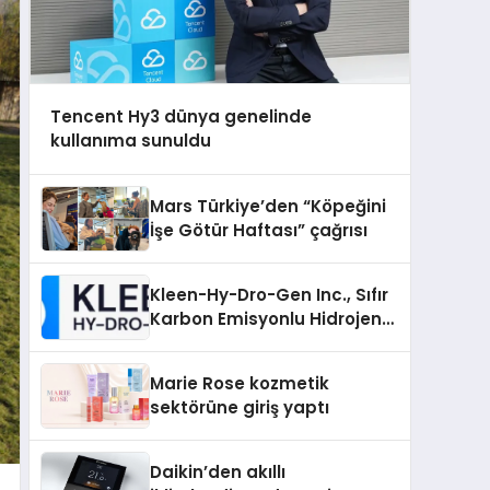
Tencent Hy3 dünya genelinde
kullanıma sunuldu
Mars Türkiye’den “Köpeğini
İşe Götür Haftası” çağrısı
Kleen-Hy-Dro-Gen Inc., Sıfır
Karbon Emisyonlu Hidrojen
Isıtma Teknolojisinde ISO ve
TSSA Düzenleyici Onaylarını
Marie Rose kozmetik
Aldı
sektörüne giriş yaptı
Daikin’den akıllı