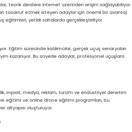
ar, teorik derslere internet üzerinden erişim sağlayabiliyor.
an tasarruf etmek isteyen adaylar için önemli bir avantaj
eğitimleri, yetkili sahalarda gerçekleştiriliyor.
mıyor. Eğitim sürecinde katılımcılar, gerçek uçuş senaryoları
eyim kazanıyor. Bu sayede adaylar, profesyonel uçuşlara
slik, inşaat, medya, reklam, turizm ve endüstriyel denetim
rone eğitimi ve online drone eğitimi programları, bu
yer altyapısı oluşturuyor.
u