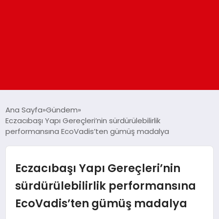
ANASAYFA
Ana Sayfa
Gündem
Eczacıbaşı Yapı Gereçleri’nin sürdürülebilirlik
performansına EcoVadis’ten gümüş madalya
GÜNDEM
DÜNYA
Eczacıbaşı Yapı Gereçleri’nin
sürdürülebilirlik performansına
EĞITIM
EcoVadis’ten gümüş madalya