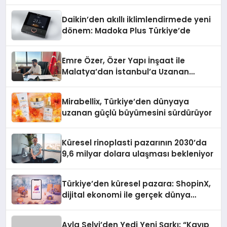
Daikin’den akıllı iklimlendirmede yeni
dönem: Madoka Plus Türkiye’de
Emre Özer, Özer Yapı İnşaat ile
Malatya’dan İstanbul’a Uzanan
Başarı Hikâyesi Yazıyor
Mirabellix, Türkiye’den dünyaya
uzanan güçlü büyümesini sürdürüyor
Küresel rinoplasti pazarının 2030’da
9,6 milyar dolara ulaşması bekleniyor
Türkiye’den küresel pazara: ShopinX,
dijital ekonomi ile gerçek dünya
alışverişini bir araya getirmeyi
hedefliyor
Ayla Selvi’den Yedi Yeni Şarkı: “Kayıp