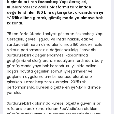
biçimde artıran Eczacıbaşı Yapı Gereçleri,
uluslararası EcoVadis platformu tarafından
değerlendirilen 150 bini aşkın şirket arasında en iyi
%15’lik dilime girerek, gümüş madalya almaya hak
kazandı.
75’ten fazla ülkede faaliyet gösteren Eczacıbaşı Yapı
Gereçleri, çevre, işgücü ve insan hakları, etik ve
sürdürülebilir satın alma alanlarında 150 binden fazla
şirketin performansının değerlendirildiği EcoVadis
Sürdürülebilirlik Değerlendirmesi kapsamında,
geçtiğimiz yıl aldığı bronz madalyanın ardından, bu yıl
gümüş madalyaya hak kazandı. Bu yıl elde edilen
başarı; hayata geçirilen somut iyileştirmeler ve
güçlenen uygulamaların bir sonucu olarak öne
çıkarken, Eczacıbaşı Yapı Gereçleri 2025’teki
performansıyla, küresel ölçekte en iyi %15’lik dilimde
yer aldı.
Sürdürülebilirlik alanında küresel ölçekte güvenilir bir
referans olarak konumlanan EcoVadis’ten aldıkları
gümüş madalyanın, uluslararası standartlarla uyum