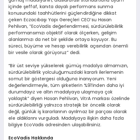
içinde şeffaf, kanıta dayalı performans sunma
konusundaki taahhütlerini güçlendirdiğine dikkat
çeken Eczacıbaşı Yapı Gereçleri CEO’su Hasan
Pehlivan, “EcoVadis değerlendirmesi, sürdürülebilirlik
performansımızı objektif olarak ölçerken, gelişim
alanlarımızı da net bir şekilde ortaya koyuyor. Bu
süreci, büyüme ve hesap verebilirlik açısından önemli
bir vesile olarak görüyoruz” dedi.
“Bir üst seviye yükselerek gümüş madalya almamızın,
sürdürülebilirlik yolculuğumuzdaki kararlı ilerlemenin
somut bir göstergesi olduğuna inanıyorum. Yeni
değerlendirmeyle, tüm şirketlerin %91’inden daha iyi
durumdayız ve altın madalyaya ulaşmaya çok
yaklaştık” diyen Hasan Pehlivan, VitrA markası özelinde
sürdürülebilirliği yalnızca stratejik bir öncelik olarak
değil, günlük iş kararlarının ayrılmaz bir parçası olarak
ele aldıklarını vurguladı. Madalyaya ilişkin daha fazla
bilgiye EcoVadis adresinden ulaşabilirsiniz.
EcoVadis Hakkında