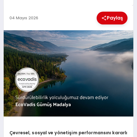
EKONOMI
Paylaş
04 Mayıs 2026
MAGAZIN
SAĞLIK
SIYASET
SPOR
TEKNOLOJI
Çevresel, sosyal ve yönetişim performansını kararlı