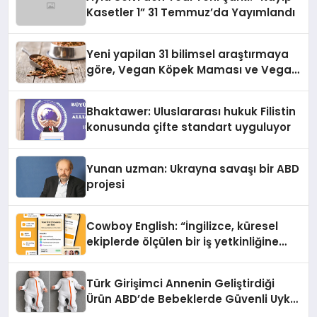
Kasetler 1” 31 Temmuz’da Yayımlandı
Yeni yapilan 31 bilimsel araştırmaya
göre, Vegan Köpek Maması ve Vegan
Kedi Mamasının İyi Sindirildiğini
Ortaya Koydu
Bhaktawer: Uluslararası hukuk Filistin
konusunda çifte standart uyguluyor
Yunan uzman: Ukrayna savaşı bir ABD
projesi
Cowboy English: “İngilizce, küresel
ekiplerde ölçülen bir iş yetkinliğine
dönüşüyor”
Türk Girişimci Annenin Geliştirdiği
Ürün ABD’de Bebeklerde Güvenli Uyku
Standardına Yeni Bir Bakış Açısı