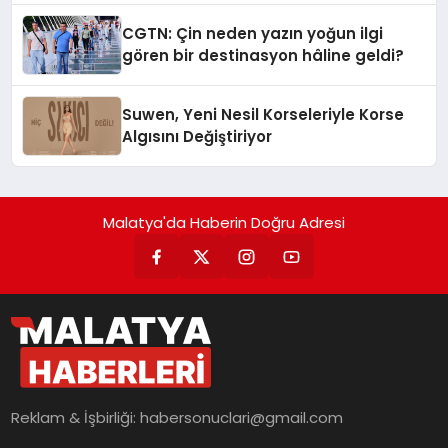
Getiriyor.
CGTN: Çin neden yazın yoğun ilgi
gören bir destinasyon hâline geldi?
Suwen, Yeni Nesil Korseleriyle Korse
Algısını Değiştiriyor
Malatya'da Haberin Doğru Adresi
Reklam & İşbirliği:
habersonuclari@gmail.com