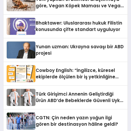
göre, Vegan Köpek Maması ve Vegan
Kedi Mamasının İyi Sindirildiğini
Ortaya Koydu
Bhaktawer: Uluslararası hukuk Filistin
konusunda çifte standart uyguluyor
Yunan uzman: Ukrayna savaşı bir ABD
projesi
Cowboy English: “İngilizce, küresel
ekiplerde ölçülen bir iş yetkinliğine
dönüşüyor”
Türk Girişimci Annenin Geliştirdiği
Ürün ABD’de Bebeklerde Güvenli Uyku
Standardına Yeni Bir Bakış Açısı
Getiriyor.
CGTN: Çin neden yazın yoğun ilgi
gören bir destinasyon hâline geldi?