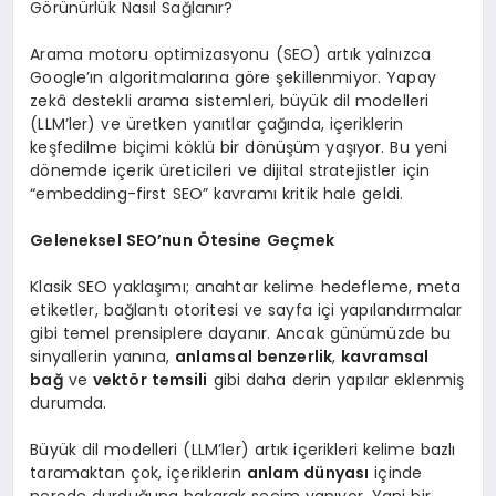
Görünürlük Nasıl Sağlanır?
Arama motoru optimizasyonu (SEO) artık yalnızca
Google’ın algoritmalarına göre şekillenmiyor. Yapay
zekâ destekli arama sistemleri, büyük dil modelleri
(LLM’ler) ve üretken yanıtlar çağında, içeriklerin
keşfedilme biçimi köklü bir dönüşüm yaşıyor. Bu yeni
dönemde içerik üreticileri ve dijital stratejistler için
“embedding-first SEO” kavramı kritik hale geldi.
Geleneksel SEO’nun Ötesine Geçmek
Klasik SEO yaklaşımı; anahtar kelime hedefleme, meta
etiketler, bağlantı otoritesi ve sayfa içi yapılandırmalar
gibi temel prensiplere dayanır. Ancak günümüzde bu
sinyallerin yanına,
anlamsal benzerlik
,
kavramsal
bağ
ve
vektör temsili
gibi daha derin yapılar eklenmiş
durumda.
Büyük dil modelleri (LLM’ler) artık içerikleri kelime bazlı
taramaktan çok, içeriklerin
anlam dünyası
içinde
nerede durduğuna bakarak seçim yapıyor. Yani bir