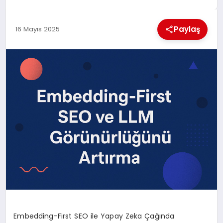
EKONOMI
Paylaş
16 Mayıs 2025
MAGAZIN
SAĞLIK
SIYASET
SPOR
TEKNOLOJI
Embedding-First SEO ile Yapay Zeka Çağında