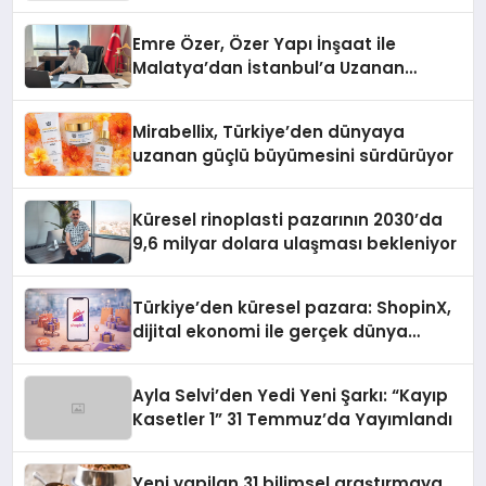
Emre Özer, Özer Yapı İnşaat ile
Malatya’dan İstanbul’a Uzanan
Başarı Hikâyesi Yazıyor
Mirabellix, Türkiye’den dünyaya
uzanan güçlü büyümesini sürdürüyor
Küresel rinoplasti pazarının 2030’da
9,6 milyar dolara ulaşması bekleniyor
Türkiye’den küresel pazara: ShopinX,
dijital ekonomi ile gerçek dünya
alışverişini bir araya getirmeyi
hedefliyor
Ayla Selvi’den Yedi Yeni Şarkı: “Kayıp
Kasetler 1” 31 Temmuz’da Yayımlandı
Yeni yapilan 31 bilimsel araştırmaya