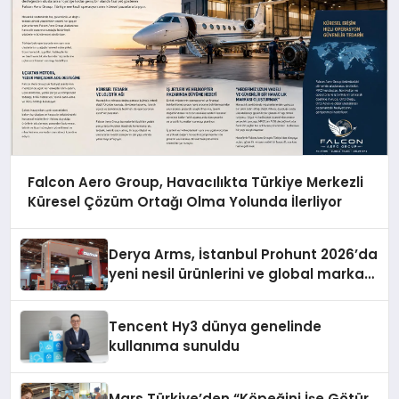
Falcon Aero Group, Havacılıkta Türkiye Merkezli
Küresel Çözüm Ortağı Olma Yolunda İlerliyor
Derya Arms, İstanbul Prohunt 2026’da
yeni nesil ürünlerini ve global marka
vizyonunu sergiledi
Tencent Hy3 dünya genelinde
kullanıma sunuldu
Mars Türkiye’den “Köpeğini İşe Götür