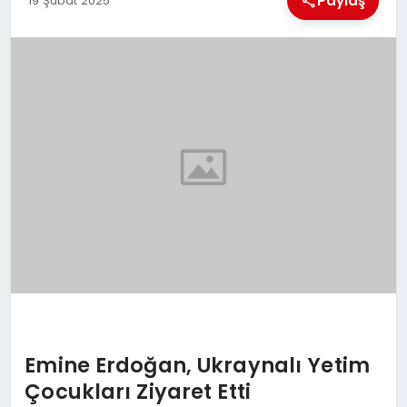
Paylaş
19 Şubat 2025
EKONOMI
MAGAZIN
SAĞLIK
SIYASET
SPOR
TEKNOLOJI
Emine Erdoğan, Ukraynalı Yetim
Çocukları Ziyaret Etti