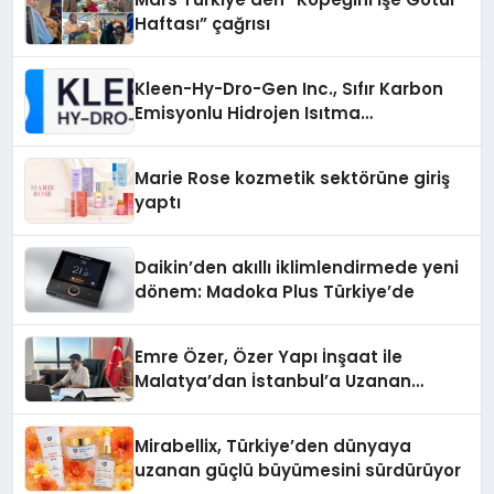
Haftası” çağrısı
Kleen-Hy-Dro-Gen Inc., Sıfır Karbon
Emisyonlu Hidrojen Isıtma
Teknolojisinde ISO ve TSSA
Düzenleyici Onaylarını Aldı
Marie Rose kozmetik sektörüne giriş
yaptı
Daikin’den akıllı iklimlendirmede yeni
dönem: Madoka Plus Türkiye’de
Emre Özer, Özer Yapı İnşaat ile
Malatya’dan İstanbul’a Uzanan
Başarı Hikâyesi Yazıyor
Mirabellix, Türkiye’den dünyaya
uzanan güçlü büyümesini sürdürüyor