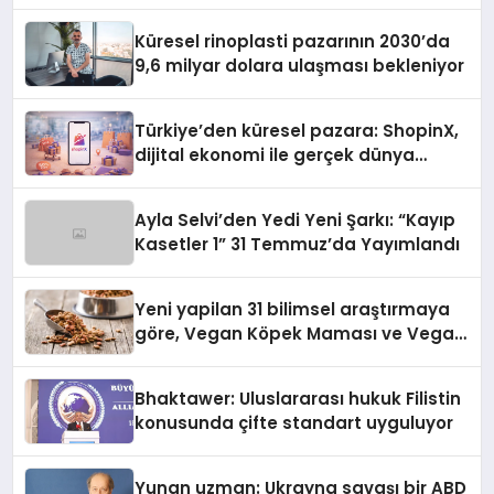
Küresel rinoplasti pazarının 2030’da
9,6 milyar dolara ulaşması bekleniyor
Türkiye’den küresel pazara: ShopinX,
dijital ekonomi ile gerçek dünya
alışverişini bir araya getirmeyi
hedefliyor
Ayla Selvi’den Yedi Yeni Şarkı: “Kayıp
Kasetler 1” 31 Temmuz’da Yayımlandı
Yeni yapilan 31 bilimsel araştırmaya
göre, Vegan Köpek Maması ve Vegan
Kedi Mamasının İyi Sindirildiğini
Ortaya Koydu
Bhaktawer: Uluslararası hukuk Filistin
konusunda çifte standart uyguluyor
Yunan uzman: Ukrayna savaşı bir ABD