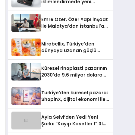
iklimlendirmede yeni
dönem: Madoka Plus
Türkiye’de
Emre Özer, Özer Yapı İnşaat
ile Malatya’dan İstanbul’a
Uzanan Başarı Hikâyesi
Yazıyor
Mirabellix, Türkiye’den
dünyaya uzanan güçlü
büyümesini sürdürüyor
Küresel rinoplasti pazarının
2030’da 9,6 milyar dolara
ulaşması bekleniyor
Türkiye’den küresel pazara:
ShopinX, dijital ekonomi ile
gerçek dünya alışverişini bir
araya getirmeyi hedefliyor
Ayla Selvi’den Yedi Yeni
Şarkı: “Kayıp Kasetler 1” 31
Temmuz’da Yayımlandı