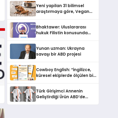
Yeni yapilan 31 bilimsel
araştırmaya göre, Vegan
Köpek Maması ve Vegan
Kedi Mamasının İyi
Bhaktawer: Uluslararası
Sindirildiğini Ortaya Koydu
hukuk Filistin konusunda
çifte standart uyguluyor
Yunan uzman: Ukrayna
savaşı bir ABD projesi
Cowboy English: “İngilizce,
küresel ekiplerde ölçülen bir
iş yetkinliğine dönüşüyor”
Türk Girişimci Annenin
Geliştirdiği Ürün ABD’de
Bebeklerde Güvenli Uyku
Standardına Yeni Bir Bakış
Açısı Getiriyor.