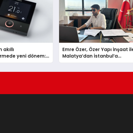
 akıllı
Emre Özer, Özer Yapı İnşaat il
dirmede yeni dönem:
Malatya’dan İstanbul’a
lus Türkiye’de
Uzanan Başarı Hikâyesi
Yazıyor