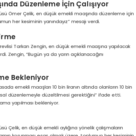
şında Düzenleme İçin Çalışıyor
cüsü Ömer Çelik, en düşük emekli maaşında düzenleme için
plumun her kesiminin yanındayız” mesajı verdi.
irme
örevlisi Tarkan Zengin, en düşük emekli maaşına yapılacak
rdi. Zengin, “Bugün ya da yarın açıklanacağını
me Bekleniyor
yasada emekli maaşları 10 bin liranın altında olanların 10 bin
al düzenlemeyle düzeltilmesi gerektiğini” ifade etti.
ama yapılması bekleniyor.
sü Çelik, en düşük emekli aylığına yönelik çalışmaların
rogramın korunması esas olmak üzere, toplumun her kesiminin