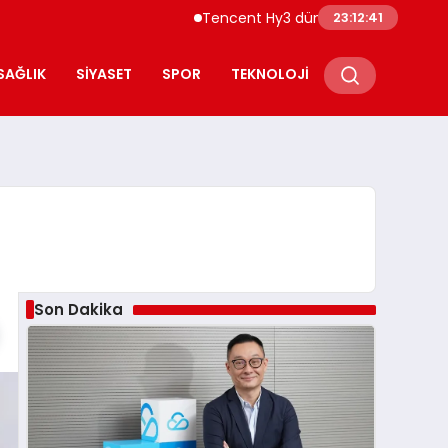
Tencent Hy3 dünya genelinde kullanıma 
23:12:42
SAĞLIK
SIYASET
SPOR
TEKNOLOJI
Son Dakika