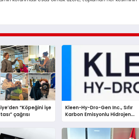
iye’den “Köpeğini İşe
Kleen-Hy-Dro-Gen Inc., Sıfır
tası” çağrısı
Karbon Emisyonlu Hidrojen
Isıtma Teknolojisinde ISO ve
TSSA Düzenleyici Onaylarını
Aldı