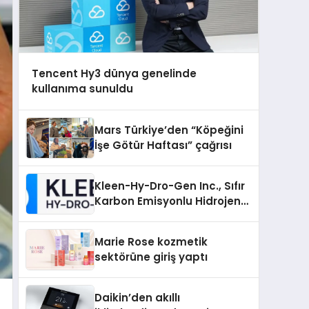
Tencent Hy3 dünya genelinde
kullanıma sunuldu
Mars Türkiye’den “Köpeğini
İşe Götür Haftası” çağrısı
Kleen-Hy-Dro-Gen Inc., Sıfır
Karbon Emisyonlu Hidrojen
Isıtma Teknolojisinde ISO ve
TSSA Düzenleyici Onaylarını
Marie Rose kozmetik
Aldı
sektörüne giriş yaptı
Daikin’den akıllı