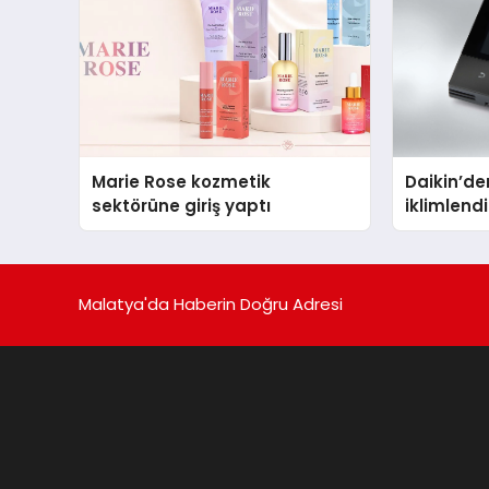
Marie Rose kozmetik
Daikin’den
sektörüne giriş yaptı
iklimlen
Madoka P
Malatya'da Haberin Doğru Adresi