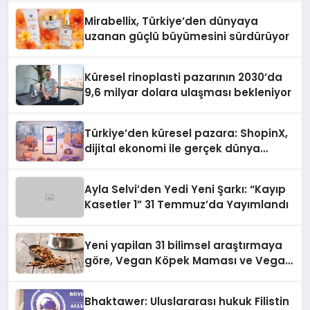
Mirabellix, Türkiye’den dünyaya
uzanan güçlü büyümesini sürdürüyor
Küresel rinoplasti pazarının 2030’da
9,6 milyar dolara ulaşması bekleniyor
Türkiye’den küresel pazara: ShopinX,
dijital ekonomi ile gerçek dünya
alışverişini bir araya getirmeyi
hedefliyor
Ayla Selvi’den Yedi Yeni Şarkı: “Kayıp
Kasetler 1” 31 Temmuz’da Yayımlandı
Yeni yapilan 31 bilimsel araştırmaya
göre, Vegan Köpek Maması ve Vegan
Kedi Mamasının İyi Sindirildiğini
Ortaya Koydu
Bhaktawer: Uluslararası hukuk Filistin