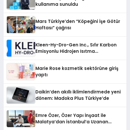
kullanıma sunuldu
Mars Türkiye’den “Köpeğini İşe Götür
Haftası” çağrısı
Kleen-Hy-Dro-Gen Inc., Sıfır Karbon
Emisyonlu Hidrojen Isıtma
Teknolojisinde ISO ve TSSA
Düzenleyici Onaylarını Aldı
Marie Rose kozmetik sektörüne giriş
yaptı
Daikin’den akıllı iklimlendirmede yeni
dönem: Madoka Plus Türkiye’de
Emre Özer, Özer Yapı İnşaat ile
Malatya’dan İstanbul’a Uzanan
Başarı Hikâyesi Yazıyor