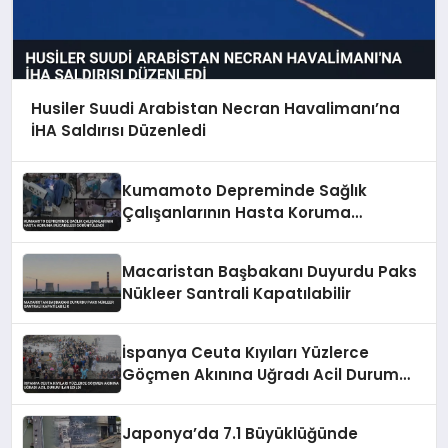
Husiler Suudi Arabistan Necran Havalimanı’na
İHA Saldırısı Düzenledi
Kumamoto Depreminde Sağlık
Çalışanlarının Hasta Koruma
Mücadelesi Görüntülendi
Macaristan Başbakanı Duyurdu Paks
Nükleer Santrali Kapatılabilir
İspanya Ceuta Kıyıları Yüzlerce
Göçmen Akınına Uğradı Acil Durum
İlan Edildi
Japonya’da 7.1 Büyüklüğünde