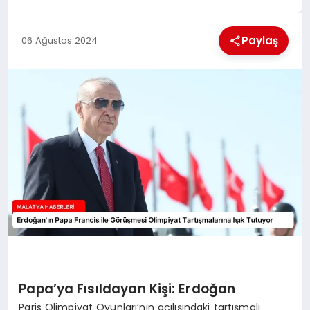
EKONOMI
Paylaş
06 Ağustos 2024
MAGAZIN
SAĞLIK
SIYASET
SPOR
TEKNOLOJI
Papa’ya Fısıldayan Kişi: Erdoğan
Paris Olimpiyat Oyunları’nın açılışındaki tartışmalı