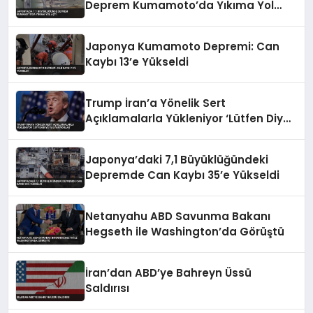
Deprem Kumamoto’da Yıkıma Yol
Açtı
Japonya Kumamoto Depremi: Can
Kaybı 13’e Yükseldi
Trump İran’a Yönelik Sert
Açıklamalarla Yükleniyor ‘Lütfen Diye
Yalvarıyorlar’
Japonya’daki 7,1 Büyüklüğündeki
Depremde Can Kaybı 35’e Yükseldi
Netanyahu ABD Savunma Bakanı
Hegseth ile Washington’da Görüştü
İran’dan ABD’ye Bahreyn Üssü
Saldırısı