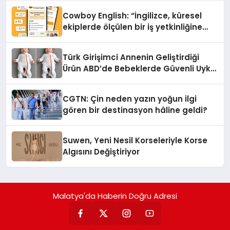
Cowboy English: “İngilizce, küresel
ekiplerde ölçülen bir iş yetkinliğine
dönüşüyor”
Türk Girişimci Annenin Geliştirdiği
Ürün ABD’de Bebeklerde Güvenli Uyku
Standardına Yeni Bir Bakış Açısı
Getiriyor.
CGTN: Çin neden yazın yoğun ilgi
gören bir destinasyon hâline geldi?
Suwen, Yeni Nesil Korseleriyle Korse
Algısını Değiştiriyor
Malatya'da Haberin Doğru Adresi