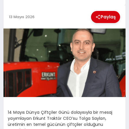
EKONOMI
Paylaş
13 Mayıs 2026
MAGAZIN
SAĞLIK
SIYASET
SPOR
TEKNOLOJI
14 Mayıs Dünya Çiftçiler Günü dolayısıyla bir mesaj
yayımlayan
Erkunt
Traktör CEO’su Tolga Saylan,
üretimin en temel gücünün çiftçiler olduğunu