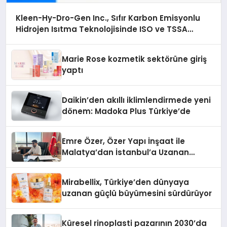
Kleen-Hy-Dro-Gen Inc., Sıfır Karbon Emisyonlu
Hidrojen Isıtma Teknolojisinde ISO ve TSSA
Düzenleyici Onaylarını Aldı
Marie Rose kozmetik sektörüne giriş
yaptı
Daikin’den akıllı iklimlendirmede yeni
dönem: Madoka Plus Türkiye’de
Emre Özer, Özer Yapı İnşaat ile
Malatya’dan İstanbul’a Uzanan
Başarı Hikâyesi Yazıyor
Mirabellix, Türkiye’den dünyaya
uzanan güçlü büyümesini sürdürüyor
Küresel rinoplasti pazarının 2030’da