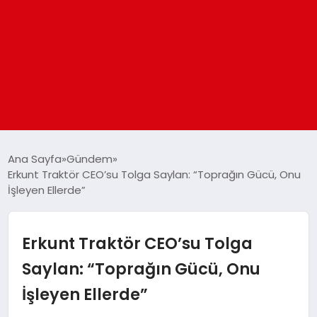
ANASAYFA
Ana Sayfa
Gündem
Erkunt Traktör CEO’su Tolga Saylan: “Toprağın Gücü, Onu
İşleyen Ellerde”
GÜNDEM
DÜNYA
Erkunt Traktör CEO’su Tolga
Saylan: “Toprağın Gücü, Onu
EĞITIM
İşleyen Ellerde”