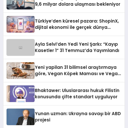
9,6 milyar dolara ulaşması bekleniyor
Türkiye’den küresel pazara: ShopinX,
dijital ekonomi ile gerçek dünya
alışverişini bir araya getirmeyi
hedefliyor
Ayla Selvi’den Yedi Yeni Şarkı: “Kayıp
Kasetler 1” 31 Temmuz’da Yayımlandı
Yeni yapilan 31 bilimsel araştırmaya
göre, Vegan Köpek Maması ve Vegan
Kedi Mamasının İyi Sindirildiğini
Ortaya Koydu
Bhaktawer: Uluslararası hukuk Filistin
konusunda çifte standart uyguluyor
Yunan uzman: Ukrayna savaşı bir ABD
projesi