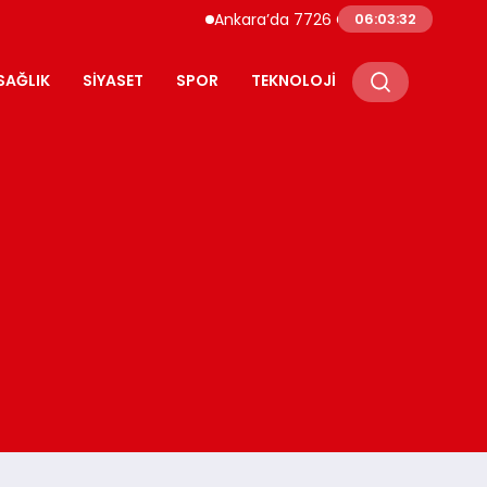
Ankara’da 7726 Genç Faizsiz Evlilik Kredisiyle D
06:03:34
SAĞLIK
SIYASET
SPOR
TEKNOLOJI