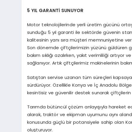
5 YIL GARANTİ SUNUYOR
Motor teknolojilerinde yerli üretim gücünü ort
sunduğu 5 yıl garanti ile sektörde güvenin sta
kalitesinin yanı sıra müşteri memnuniyetine ver
Son dönemde çiftçilerimizin yüzünü güldüren gel
bakım sıklığı azalırken, yakıt verimliliği artıyor
sağlanıyor. Artık çiftçilerimiz makinelerinin bakı
Satıştan servise uzanan tüm süreçleri kapsayan 
sürdürüyor. Özellikle Konya ve İç Anadolu Bölges
kesintisiz ve güvenilir destek sunarak çiftçilerin i
Tarımda bütüncül çözüm anlayışıyla hareket eden
alarak, traktör ve ekipman uyumunu aynı alan
konusunda güçlü bir potansiyele sahip olan Konya
oluşturuyor.