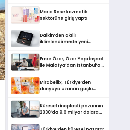
Teknolojisinde ISO ve TSSA Düzenleyici
Onaylarını Aldı
Marie Rose kozmetik
sektörüne giriş yaptı
Daikin’den akıllı
iklimlendirmede yeni
dönem: Madoka Plus
Türkiye’de
Emre Özer, Özer Yapı İnşaat
ile Malatya’dan İstanbul’a
Uzanan Başarı Hikâyesi
Yazıyor
Mirabellix, Türkiye’den
dünyaya uzanan güçlü
büyümesini sürdürüyor
Küresel rinoplasti pazarının
2030’da 9,6 milyar dolara
ulaşması bekleniyor
Türkiye’den küresel pazara: