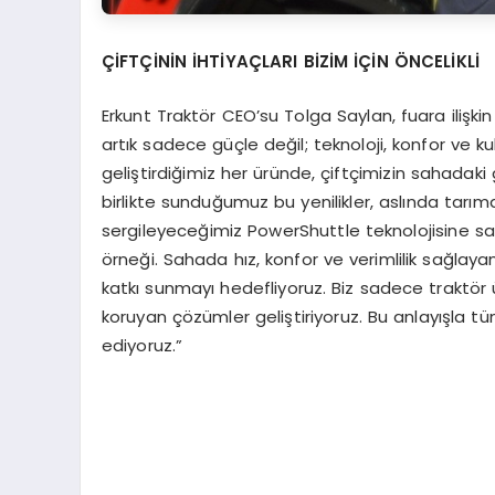
ÇİFTÇİNİN İHTİYAÇLARI BİZİM İÇİN ÖNCELİKLİ
Erkunt Traktör CEO’su Tolga Saylan, fuara ilişk
artık sadece güçle değil; teknoloji, konfor ve kul
geliştirdiğimiz her üründe, çiftçimizin sahadaki 
birlikte sunduğumuz bu yenilikler, aslında tarım
sergileyeceğimiz PowerShuttle teknolojisine sa
örneği. Sahada hız, konfor ve verimlilik sağlayan
katkı sunmayı hedefliyoruz. Biz sadece traktör 
koruyan çözümler geliştiriyoruz. Bu anlayışla t
ediyoruz.”