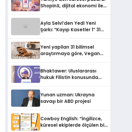
ShopinX, dijital ekonomi ile
gerçek dünya alışverişini bir
araya getirmeyi hedefliyor
Ayla Selvi’den Yedi Yeni
Şarkı: “Kayıp Kasetler 1” 31
Temmuz’da Yayımlandı
Yeni yapilan 31 bilimsel
araştırmaya göre, Vegan
Köpek Maması ve Vegan
Kedi Mamasının İyi
Bhaktawer: Uluslararası
Sindirildiğini Ortaya Koydu
hukuk Filistin konusunda
çifte standart uyguluyor
Yunan uzman: Ukrayna
savaşı bir ABD projesi
Cowboy English: “İngilizce,
küresel ekiplerde ölçülen bir
iş yetkinliğine dönüşüyor”