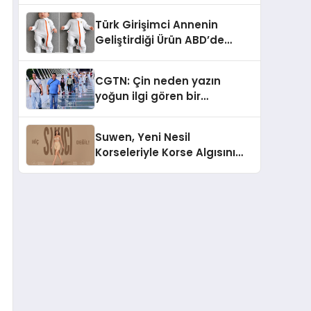
Türk Girişimci Annenin
Geliştirdiği Ürün ABD’de
Bebeklerde Güvenli Uyku
Standardına Yeni Bir Bakış
CGTN: Çin neden yazın
Açısı Getiriyor.
yoğun ilgi gören bir
destinasyon hâline geldi?
Suwen, Yeni Nesil
Korseleriyle Korse Algısını
Değiştiriyor