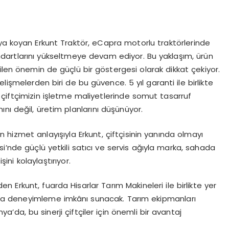
aya koyan Erkunt Traktör, eCapra motorlu traktörlerinde
ndartlarını yükseltmeye devam ediyor. Bu yaklaşım, ürün
ilen önemin de güçlü bir göstergesi olarak dikkat çekiyor.
işmelerden biri de bu güvence. 5 yıl garanti ile birlikte
 ve çiftçimizin işletme maliyetlerinde somut tasarruf
mını değil, üretim planlarını düşünüyor.
hizmet anlayışıyla Erkunt, çiftçisinin yanında olmayı
i’nde güçlü yetkili satıcı ve servis ağıyla marka, sahada
şini kolaylaştırıyor.
 Erkunt, fuarda Hisarlar Tarım Makineleri ile birlikte yer
da deneyimleme imkânı sunacak. Tarım ekipmanları
’da, bu sinerji çiftçiler için önemli bir avantaj