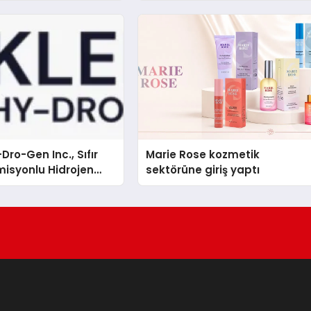
Dro-Gen Inc., Sıfır
Marie Rose kozmetik
isyonlu Hidrojen
sektörüne giriş yaptı
knolojisinde ISO ve
nleyici Onaylarını