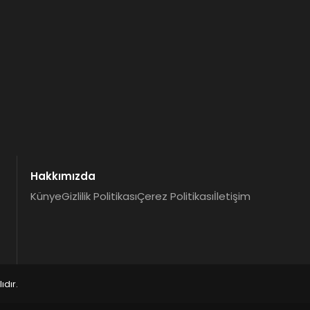
Hakkımızda
Künye
Gizlilik Politikası
Çerez Politikası
İletişim
dır.