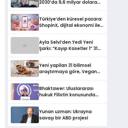
2030’da 9,6 milyar dolara
ulaşması bekleniyor
Türkiye’den küresel pazara:
ShopinX, dijital ekonomi ile
gerçek dünya alışverişini bir
araya getirmeyi hedefliyor
Ayla Selvi’den Yedi Yeni
Şarkı: “Kayıp Kasetler 1” 31
Temmuz’da Yayımlandı
Yeni yapilan 31 bilimsel
araştırmaya göre, Vegan
Köpek Maması ve Vegan
Kedi Mamasının İyi
Bhaktawer: Uluslararası
Sindirildiğini Ortaya Koydu
hukuk Filistin konusunda
çifte standart uyguluyor
Yunan uzman: Ukrayna
savaşı bir ABD projesi