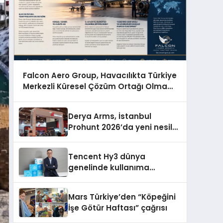
Falcon Aero Group, Havacılıkta Türkiye
Merkezli Küresel Çözüm Ortağı Olma
Yolunda İlerliyor
Derya Arms, İstanbul
Prohunt 2026’da yeni nesil
ürünlerini ve global marka
vizyonunu sergiledi
Tencent Hy3 dünya
genelinde kullanıma
sunuldu
Mars Türkiye’den “Köpeğini
İşe Götür Haftası” çağrısı