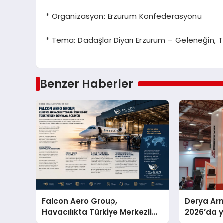
* Organizasyon: Erzurum Konfederasyonu
* Tema: Dadaşlar Diyarı Erzurum – Geleneğin, Ta
Benzer Haberler
Falcon Aero Group,
Derya Arm
Havacılıkta Türkiye Merkezli
2026’da ye
Küresel Çözüm Ortağı Olma
global m