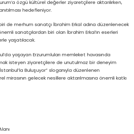
urum’a özgü kültürel değerler ziyaretçilere aktarılırken,
anıtılması hedefleniyor.
n biri de merhum sanatçı İbrahim Erkal adına düzenlenecek
emli sanatçılardan biri olan İbrahim Erkal’ın eserleri
lerle yaşatılacak.
bul’da yaşayan Erzurumluları memleket havasında
ımak isteyen ziyaretçilere de unutulmaz bir deneyim
İstanbul’la Buluşuyor” sloganıyla düzenlenen
el mirasının gelecek nesillere aktarılmasına önemli katkı
Alanı