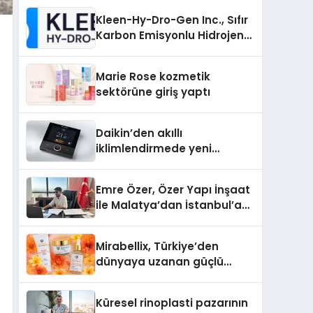
Kleen-Hy-Dro-Gen Inc., Sıfır
Karbon Emisyonlu Hidrojen
Isıtma Teknolojisinde ISO ve
TSSA Düzenleyici Onaylarını
Marie Rose kozmetik
Aldı
sektörüne giriş yaptı
Daikin’den akıllı
iklimlendirmede yeni
dönem: Madoka Plus
Türkiye’de
Emre Özer, Özer Yapı İnşaat
ile Malatya’dan İstanbul’a
Uzanan Başarı Hikâyesi
Yazıyor
Mirabellix, Türkiye’den
dünyaya uzanan güçlü
büyümesini sürdürüyor
Küresel rinoplasti pazarının