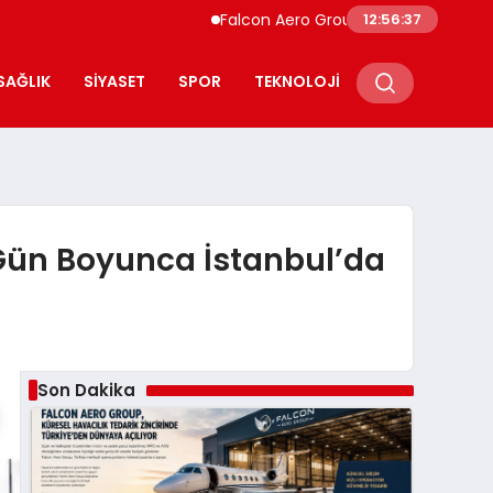
Falcon Aero Group, Havacılıkta Türkiye Merk
12:56:38
SAĞLIK
SIYASET
SPOR
TEKNOLOJI
 Gün Boyunca İstanbul’da
Son Dakika