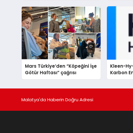
Yolunda İlerliyor
sergiledi
Mars Türkiye’den “Köpeğini İşe
Kleen-Hy-
Götür Haftası” çağrısı
Karbon Em
Isıtma Te
TSSA Düze
Aldı
Malatya'da Haberin Doğru Adresi