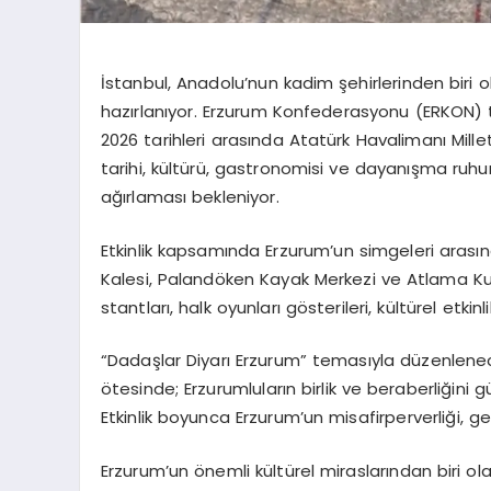
İstanbul, Anadolu’nun kadim şehirlerinden biri 
hazırlanıyor. Erzurum Konfederasyonu (ERKON) t
2026 tarihleri arasında Atatürk Havalimanı Millet
tarihi, kültürü, gastronomisi ve dayanışma ruhu
ağırlaması bekleniyor.
Etkinlik kapsamında Erzurum’un simgeleri arası
Kalesi, Palandöken Kayak Merkezi ve Atlama Kule
stantları, halk oyunları gösterileri, kültürel etki
“Dadaşlar Diyarı Erzurum” temasıyla düzenlenece
ötesinde; Erzurumluların birlik ve beraberliğini 
Etkinlik boyunca Erzurum’un misafirperverliği, g
Erzurum’un önemli kültürel miraslarından biri ol