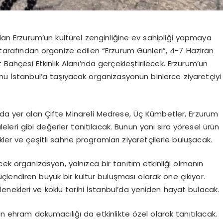
olan Erzurum’un kültürel zenginliğine ev sahipliği yapmaya
arafından organize edilen “Erzurum Günleri”, 4-7 Haziran
 Bahçesi Etkinlik Alanı’nda gerçekleştirilecek. Erzurum’un
nu İstanbul’a taşıyacak organizasyonun binlerce ziyaretçiyi
nda yer alan Çifte Minareli Medrese, Üç Kümbetler, Erzurum
leri gibi değerler tanıtılacak. Bunun yanı sıra yöresel ürün
nlikler ve çeşitli sahne programları ziyaretçilerle buluşacak.
k organizasyon, yalnızca bir tanıtım etkinliği olmanın
güçlendiren büyük bir kültür buluşması olarak öne çıkıyor.
elenekleri ve köklü tarihi İstanbul’da yeniden hayat bulacak.
an ehram dokumacılığı da etkinlikte özel olarak tanıtılacak.