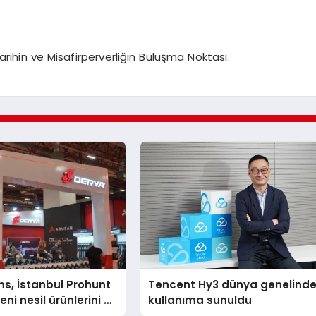
rihin ve Misafirperverliğin Buluşma Noktası.
s, İstanbul Prohunt
Tencent Hy3 dünya genelind
ni nesil ürünlerini ve
kullanıma sunuldu
arka vizyonunu