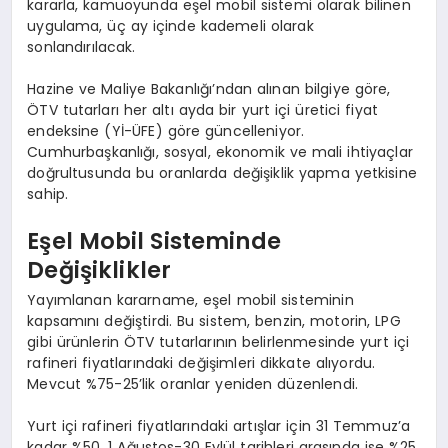
kararla, kamuoyunda eşel mobil sistemi olarak bilinen
uygulama, üç ay içinde kademeli olarak
sonlandırılacak.
Hazine ve Maliye Bakanlığı’ndan alınan bilgiye göre,
ÖTV tutarları her altı ayda bir yurt içi üretici fiyat
endeksine (Yİ-ÜFE) göre güncelleniyor.
Cumhurbaşkanlığı, sosyal, ekonomik ve mali ihtiyaçlar
doğrultusunda bu oranlarda değişiklik yapma yetkisine
sahip.
Eşel Mobil Sisteminde
Değişiklikler
Yayımlanan kararname, eşel mobil sisteminin
kapsamını değiştirdi. Bu sistem, benzin, motorin, LPG
gibi ürünlerin ÖTV tutarlarının belirlenmesinde yurt içi
rafineri fiyatlarındaki değişimleri dikkate alıyordu.
Mevcut %75-25’lik oranlar yeniden düzenlendi.
Yurt içi rafineri fiyatlarındaki artışlar için 31 Temmuz’a
kadar %50, 1 Ağustos-30 Eylül tarihleri arasında ise %25