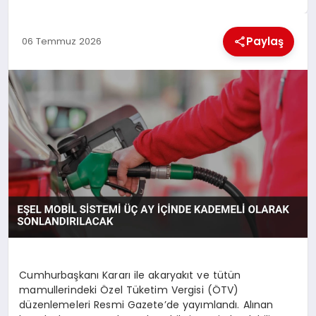
EKONOMI
Paylaş
06 Temmuz 2026
MAGAZIN
SAĞLIK
SIYASET
SPOR
TEKNOLOJI
Cumhurbaşkanı Kararı ile akaryakıt ve tütün
mamullerindeki Özel Tüketim Vergisi (ÖTV)
düzenlemeleri Resmi Gazete’de yayımlandı. Alınan