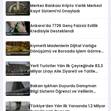
Merkez Bankası Kripto Varlık Merkezi
Kayıt Sistemi’ni Onayladı
Ankara’da 7726 Genç Faizsiz Evlilik
Kredisiyle Desteklendi
Kıymetli Madenlerin Dijital Varlığa
Dönüşümü ve Borsada İşlem Görmesi
Yeni Düzenlemeyle Belirlendi
Yerli Turistler Yılın İlk Çeyreğinde 83,3
Milyar Lirayı Aile Ziyareti ve Tatile
Harcadı
Bakan Işıkhan Duyurdu Danışman
Bilgi Sistemi Öğrenci ve Velilerin
Erişimine Açıldı
Türkiye’den Yılın İlk Yarısında 1.2 Milyar