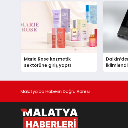
Marie Rose kozmetik
Daikin’den
sektörüne giriş yaptı
iklimlen
Madoka P
Malatya'da Haberin Doğru Adresi