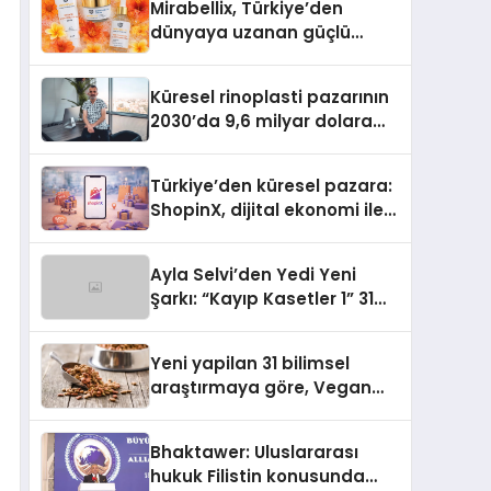
Mirabellix, Türkiye’den
dünyaya uzanan güçlü
büyümesini sürdürüyor
Küresel rinoplasti pazarının
2030’da 9,6 milyar dolara
ulaşması bekleniyor
Türkiye’den küresel pazara:
ShopinX, dijital ekonomi ile
gerçek dünya alışverişini bir
araya getirmeyi hedefliyor
Ayla Selvi’den Yedi Yeni
Şarkı: “Kayıp Kasetler 1” 31
Temmuz’da Yayımlandı
Yeni yapilan 31 bilimsel
araştırmaya göre, Vegan
Köpek Maması ve Vegan
Kedi Mamasının İyi
Bhaktawer: Uluslararası
Sindirildiğini Ortaya Koydu
hukuk Filistin konusunda