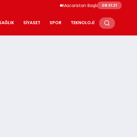
Macaristan Başbakanı Duyurdu Paks Nükleer
08:31:22
SAĞLIK
SIYASET
SPOR
TEKNOLOJI