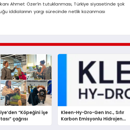
kanı Ahmet Özer’in tutuklanması, Türkiye siyasetinde şok
 olduğu iddialarının yargı sürecinde netlik kazanması
iye’den “Köpeğini İşe
Kleen-Hy-Dro-Gen Inc., Sıfır
tası” çağrısı
Karbon Emisyonlu Hidrojen
Isıtma Teknolojisinde ISO ve