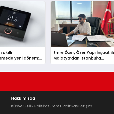
TSSA Düzenleyici Onaylarını
Aldı
 akıllı
Emre Özer, Özer Yapı İnşaat il
dirmede yeni dönem:
Malatya’dan İstanbul’a
lus Türkiye’de
Uzanan Başarı Hikâyesi
Yazıyor
Hakkımızda
Künye
Gizlilik Politikası
Çerez Politikası
İletişim