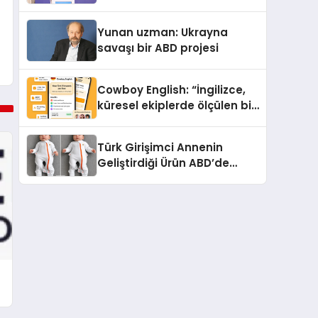
çifte standart uyguluyor
Yunan uzman: Ukrayna
savaşı bir ABD projesi
Cowboy English: “İngilizce,
küresel ekiplerde ölçülen bir
iş yetkinliğine dönüşüyor”
Türk Girişimci Annenin
Geliştirdiği Ürün ABD’de
Bebeklerde Güvenli Uyku
Standardına Yeni Bir Bakış
Açısı Getiriyor.