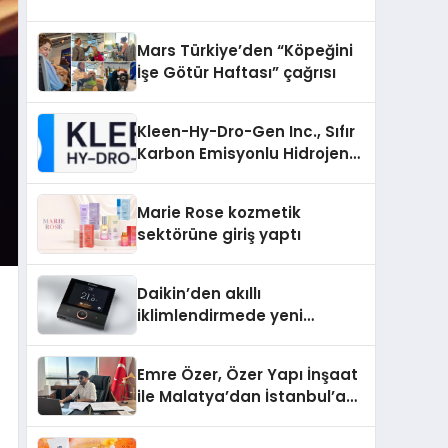
Mars Türkiye’den “Köpeğini
İşe Götür Haftası” çağrısı
Kleen-Hy-Dro-Gen Inc., Sıfır
Karbon Emisyonlu Hidrojen
Isıtma Teknolojisinde ISO ve
TSSA Düzenleyici Onaylarını
Marie Rose kozmetik
Aldı
sektörüne giriş yaptı
Daikin’den akıllı
iklimlendirmede yeni
dönem: Madoka Plus
Türkiye’de
Emre Özer, Özer Yapı İnşaat
ile Malatya’dan İstanbul’a
Uzanan Başarı Hikâyesi
Yazıyor